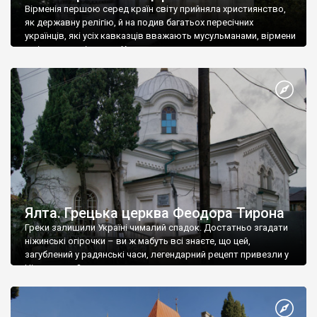
Вірменія першою серед країн світу прийняла християнство,
як державну релігію, й на подив багатьох пересічних
українців, які усіх кавказців вважають мусульманами, вірмени
є відданими вірянами Христа
Ялта. Грецька церква Феодора Тирона
Греки залишили Україні чималий спадок. Достатньо згадати
ніжинські огірочки – ви ж мабуть всі знаєте, що цей,
загублений у радянські часи, легендарний рецепт привезли у
Ніжин греки?