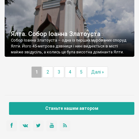
Ялта. Собор Іоанна Златоуста
Собор Іоанна Златоуста – одна із перших мурованих споруд
Ялти. Його 45-метрова дзвіниця і нині видніється в місті
майже звідусіль, а колись це була висотна домінанта Ялти.
1
2
3
4
5
Далі »
Станьте нашим автором