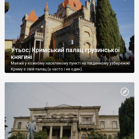
Утьос. Кримський палац грузинської
княгині
Майже у кожному населеному пункті на південному узбережжі
Криму є свій палац (а часто і не один).