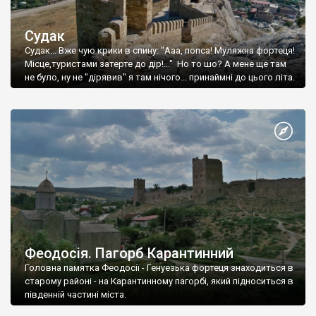
Судак
Судак... Вже чую крики в спину: "Ааа, попса! Муляжна фортеця!
Місце,туристами затерте до дір!..." Но то шо? А мене ще там
не було, ну не "дірявив" я там нічого... принаймні до цього літа.
Феодосія. Пагорб Карантинний
Головна памятка Феодосії - Генуезька фортеця знаходиться в
старому районі - на Карантинному пагорбі, який підноситься в
південній частині міста.