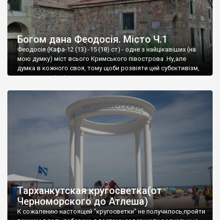
Богом дана Феодосія. Місто Ч.1
Феодосія (Кафа-12 (13) -15 (18) ст) - одне з найцікавіших (на
мою думку) міст всього Кримського півострова .Ну,але
думка в кожного своя, тому щоби розвіяти цей субєктивізм,
запрошую відвідати це
Тарханкутская кругосветка(от
Черноморского до Атлеша)
К сожалению настоящей "кругосветки" не получилось,пройти