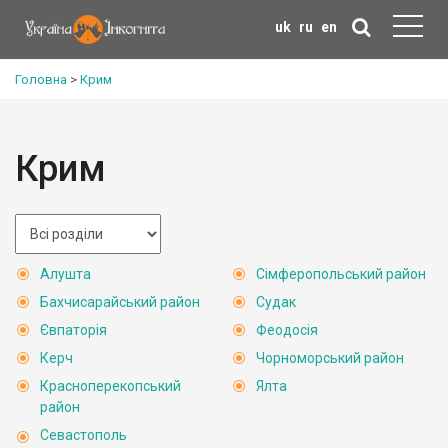
uk
ru
en
Головна
>
Крим
Крим
Алушта
Сімферопольський район
Бахчисарайський район
Судак
Євпаторія
Феодосія
Керч
Чорноморський район
Красноперекопський
Ялта
район
Севастополь