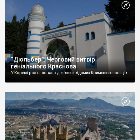
“Дюльбер”. Черговий витвір
геніального Краснова
У Кореїзі розташовано декілька відомих Кримських палаців.