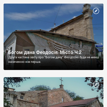
Богом дана Феодосія. Місто Ч.2
Друга частина звіту про "Богом дану" Феодосію буде не менш
насиченою ніж перша.