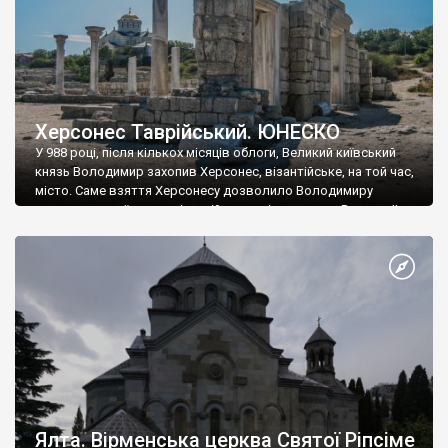
Херсонес Таврійський. ЮНЕСКО
У 988 році, після кількох місяців облоги, Великий київський
князь Володимир захопив Херсонес, візантійське, на той час,
місто. Саме взяття Херсонесу дозволило Володимиру
диктувати свої умови візантійському імператору Василю ІІ, та
одружитися з його дочкою Ганною. Цього ж року, в
Херсонесі Володимир-язичник, став Василем-християнином.
А потім було Хрещення Русі. На честь Херсонесу Таврійського
названо місто […]
Ялта. Вірменська церква Святої Ріпсіме