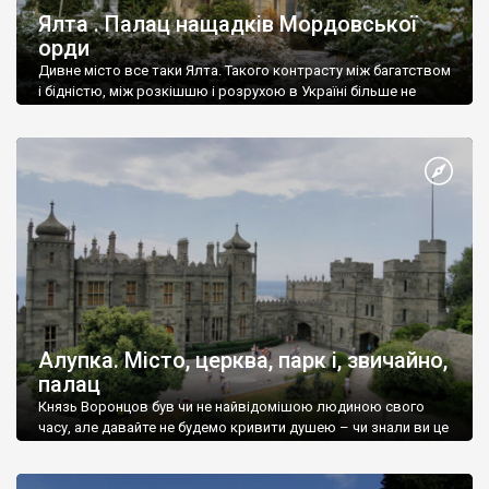
Ялта . Палац нащадків Мордовської
орди
Дивне місто все таки Ялта. Такого контрасту між багатством
і бідністю, між розкішшю і розрухою в Україні більше не
знайдеш.
Алупка. Місто, церква, парк і, звичайно,
палац
Князь Воронцов був чи не найвідомішою людиною свого
часу, але давайте не будемо кривити душею – чи знали ви це
прізвище до відвідин Алупки? Мабуть все таки ні.