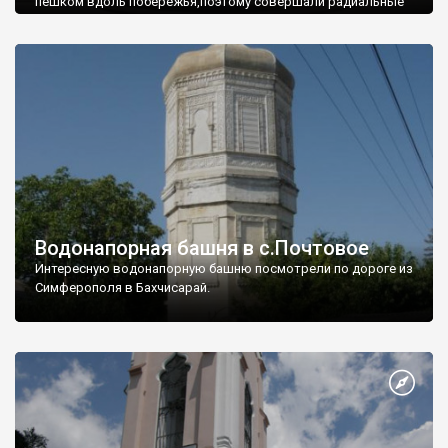
пешком вдоль побережья,поэтому совершали радиальные
вылазки из Оленевки.
Водонапорная башня в с.Почтовое
Интересную водонапорную башню посмотрели по дороге из
Симферополя в Бахчисарай.