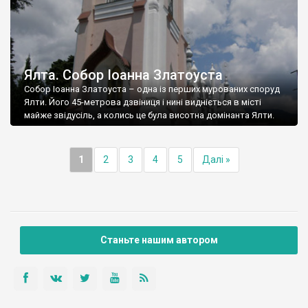
Ялта. Собор Іоанна Златоуста
Собор Іоанна Златоуста – одна із перших мурованих споруд
Ялти. Його 45-метрова дзвіниця і нині видніється в місті
майже звідусіль, а колись це була висотна домінанта Ялти.
1
2
3
4
5
Далі »
Станьте нашим автором