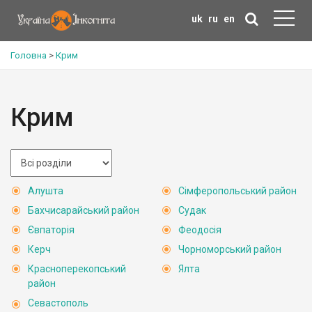
uk
ru
en
Головна
>
Крим
Крим
Алушта
Сімферопольський район
Бахчисарайський район
Судак
Євпаторія
Феодосія
Керч
Чорноморський район
Красноперекопський
Ялта
район
Севастополь