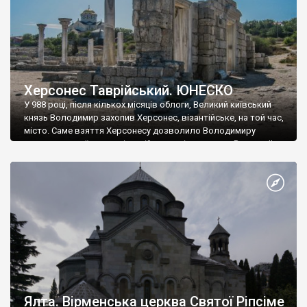
Херсонес Таврійський. ЮНЕСКО
У 988 році, після кількох місяців облоги, Великий київський
князь Володимир захопив Херсонес, візантійське, на той час,
місто. Саме взяття Херсонесу дозволило Володимиру
диктувати свої умови візантійському імператору Василю ІІ, та
одружитися з його дочкою Ганною. Цього ж року, в
Херсонесі Володимир-язичник, став Василем-християнином.
А потім було Хрещення Русі. На честь Херсонесу Таврійського
названо місто […]
Ялта. Вірменська церква Святої Ріпсіме