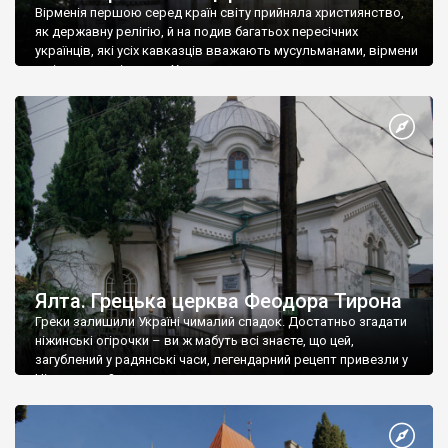
Вірменія першою серед країн світу прийняла християнство,
як державну релігію, й на подив багатьох пересічних
українців, які усіх кавказців вважають мусульманами, вірмени
є відданими вірянами Христа
Ялта. Грецька церква Феодора Тирона
Греки залишили Україні чималий спадок. Достатньо згадати
ніжинські огірочки – ви ж мабуть всі знаєте, що цей,
загублений у радянські часи, легендарний рецепт привезли у
Ніжин греки?