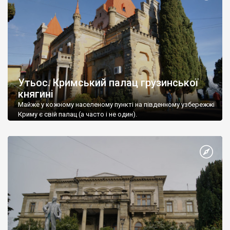
Утьос. Кримський палац грузинської
княгині
Майже у кожному населеному пункті на південному узбережжі
Криму є свій палац (а часто і не один).