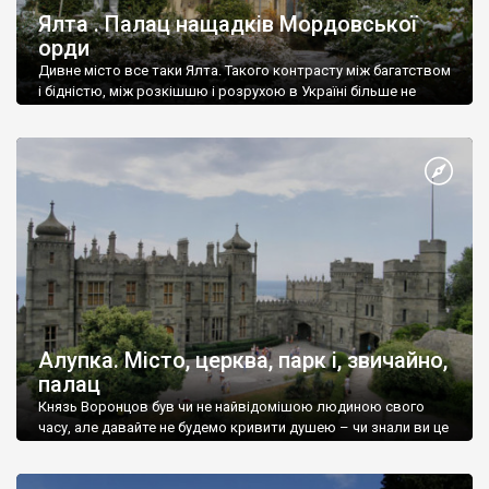
Ялта . Палац нащадків Мордовської
орди
Дивне місто все таки Ялта. Такого контрасту між багатством
і бідністю, між розкішшю і розрухою в Україні більше не
знайдеш.
Алупка. Місто, церква, парк і, звичайно,
палац
Князь Воронцов був чи не найвідомішою людиною свого
часу, але давайте не будемо кривити душею – чи знали ви це
прізвище до відвідин Алупки? Мабуть все таки ні.