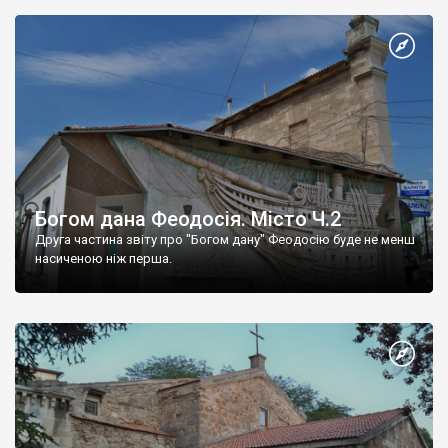
Богом дана Феодосія. Місто Ч.2
Друга частина звіту про "Богом дану" Феодосію буде не менш
насиченою ніж перша.