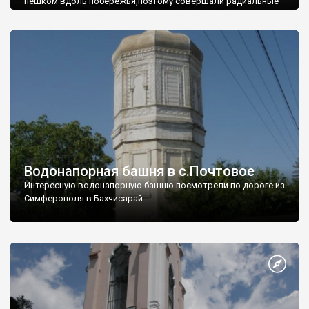
пешком вдоль побережья,поэтому совершали радиальные
вылазки из Оленевки.
Водонапорная башня в с.Почтовое
Интересную водонапорную башню посмотрели по дороге из
Симферополя в Бахчисарай.