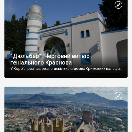
“Дюльбер”. Черговий витвір
геніального Краснова
У Кореїзі розташовано декілька відомих Кримських палаців.