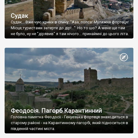
Судак
Судак... Вже чую крики в спину: "Ааа, попса! Муляжна фортеця!
Місце,туристами затерте до дір!..." Но то шо? А мене ще там
не було, ну не "дірявив" я там нічого... принаймні до цього літа.
Феодосія. Пагорб Карантинний
Головна памятка Феодосії - Генуезька фортеця знаходиться в
старому районі - на Карантинному пагорбі, який підноситься в
південній частині міста.