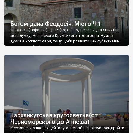
Богом дана Феодосія. Місто Ч.1
Феодосія (Кафа-12 (13) -15 (18) ст) - одне з найцікавіших (на
мою думку) міст всього Кримського півострова .Ну,але
думка в кожного своя, тому щоби розвіяти цей субєктивізм,
запрошую відвідати це
Тарханкутская кругосветка(от
Черноморского до Атлеша)
К сожалению настоящей "кругосветки" не получилось,пройти