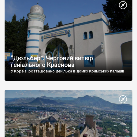
“Дюльбер”. Черговий витвір
геніального Краснова
У Кореїзі розташовано декілька відомих Кримських палаців.