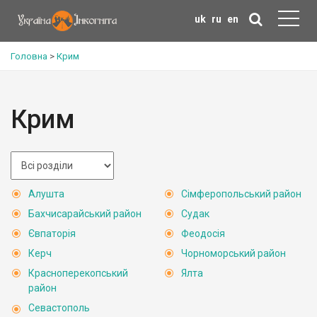
uk
ru
en
Головна
>
Крим
Крим
Алушта
Сімферопольський район
Бахчисарайський район
Судак
Євпаторія
Феодосія
Керч
Чорноморський район
Красноперекопський
Ялта
район
Севастополь