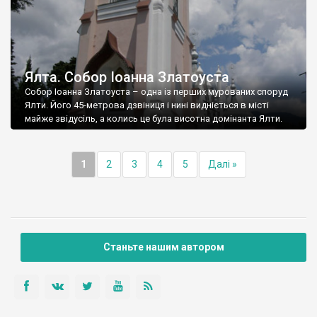
Ялта. Собор Іоанна Златоуста
Собор Іоанна Златоуста – одна із перших мурованих споруд
Ялти. Його 45-метрова дзвіниця і нині видніється в місті
майже звідусіль, а колись це була висотна домінанта Ялти.
1
2
3
4
5
Далі »
Станьте нашим автором