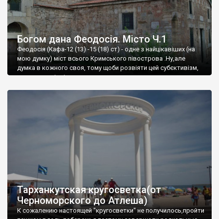
Богом дана Феодосія. Місто Ч.1
Феодосія (Кафа-12 (13) -15 (18) ст) - одне з найцікавіших (на
мою думку) міст всього Кримського півострова .Ну,але
думка в кожного своя, тому щоби розвіяти цей субєктивізм,
запрошую відвідати це
Тарханкутская кругосветка(от
Черноморского до Атлеша)
К сожалению настоящей "кругосветки" не получилось,пройти