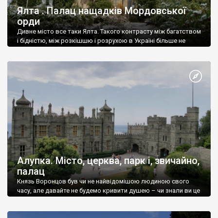
Ялта . Палац нащадків Мордовської
орди
Дивне місто все таки Ялта. Такого контрасту між багатством
і бідністю, між розкішшю і розрухою в Україні більше не
знайдеш.
Алупка. Місто, церква, парк і, звичайно,
палац
Князь Воронцов був чи не найвідомішою людиною свого
часу, але давайте не будемо кривити душею – чи знали ви це
прізвище до відвідин Алупки? Мабуть все таки ні.