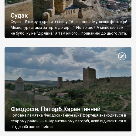
Судак
Судак... Вже чую крики в спину: "Ааа, попса! Муляжна фортеця!
Місце,туристами затерте до дір!..." Но то шо? А мене ще там
не було, ну не "дірявив" я там нічого... принаймні до цього літа.
Феодосія. Пагорб Карантинний
Головна памятка Феодосії - Генуезька фортеця знаходиться в
старому районі - на Карантинному пагорбі, який підноситься в
південній частині міста.