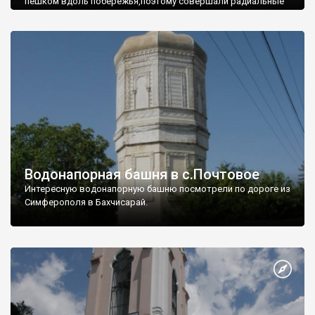
пешком вдоль побережья,поэтому совершали радиальные
вылазки из Оленевки.
Водонапорная башня в с.Почтовое
Интересную водонапорную башню посмотрели по дороге из
Симферополя в Бахчисарай.