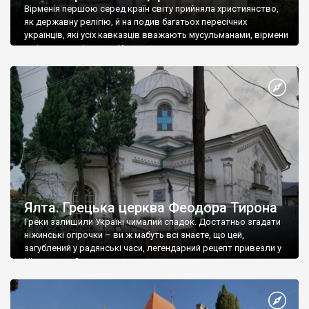
Вірменія першою серед країн світу прийняла християнство,
як державну релігію, й на подив багатьох пересічних
українців, які усіх кавказців вважають мусульманами, вірмени
є відданими вірянами Христа
Ялта. Грецька церква Феодора Тирона
Греки залишили Україні чималий спадок. Достатньо згадати
ніжинські огірочки – ви ж мабуть всі знаєте, що цей,
загублений у радянські часи, легендарний рецепт привезли у
Ніжин греки?