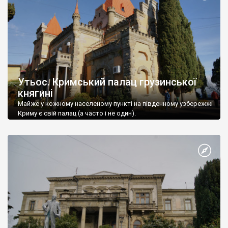
Утьос. Кримський палац грузинської
княгині
Майже у кожному населеному пункті на південному узбережжі
Криму є свій палац (а часто і не один).