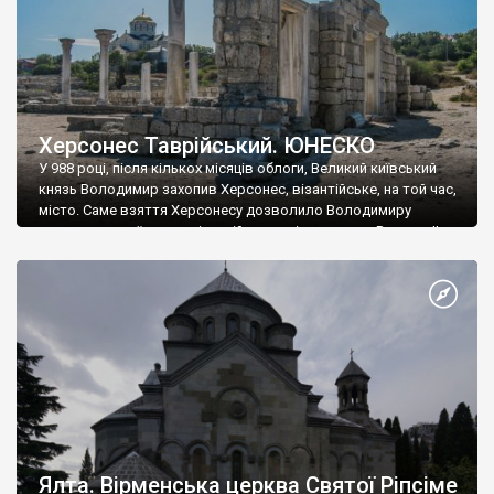
Херсонес Таврійський. ЮНЕСКО
У 988 році, після кількох місяців облоги, Великий київський
князь Володимир захопив Херсонес, візантійське, на той час,
місто. Саме взяття Херсонесу дозволило Володимиру
диктувати свої умови візантійському імператору Василю ІІ, та
одружитися з його дочкою Ганною. Цього ж року, в
Херсонесі Володимир-язичник, став Василем-християнином.
А потім було Хрещення Русі. На честь Херсонесу Таврійського
названо місто […]
Ялта. Вірменська церква Святої Ріпсіме