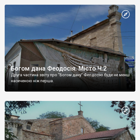
Богом дана Феодосія. Місто Ч.2
Друга частина звіту про "Богом дану" Феодосію буде не менш
насиченою ніж перша.