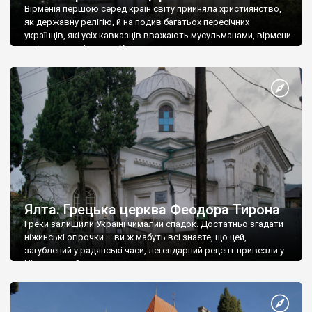
Вірменія першою серед країн світу прийняла християнство,
як державну релігію, й на подив багатьох пересічних
українців, які усіх кавказців вважають мусульманами, вірмени
є відданими вірянами Христа
Ялта. Грецька церква Феодора Тирона
Греки залишили Україні чималий спадок. Достатньо згадати
ніжинські огірочки – ви ж мабуть всі знаєте, що цей,
загублений у радянські часи, легендарний рецепт привезли у
Ніжин греки?