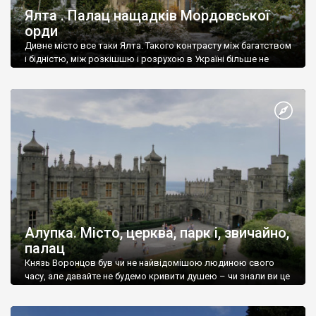
Ялта . Палац нащадків Мордовської
орди
Дивне місто все таки Ялта. Такого контрасту між багатством
і бідністю, між розкішшю і розрухою в Україні більше не
знайдеш.
Алупка. Місто, церква, парк і, звичайно,
палац
Князь Воронцов був чи не найвідомішою людиною свого
часу, але давайте не будемо кривити душею – чи знали ви це
прізвище до відвідин Алупки? Мабуть все таки ні.