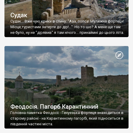
Судак
Судак... Вже чую крики в спину: "Ааа, попса! Муляжна фортеця!
Місце,туристами затерте до дір!..." Но то шо? А мене ще там
не було, ну не "дірявив" я там нічого... принаймні до цього літа.
Феодосія. Пагорб Карантинний
Головна памятка Феодосії - Генуезька фортеця знаходиться в
старому районі - на Карантинному пагорбі, який підноситься в
південній частині міста.