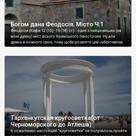
Богом дана Феодосія. Місто Ч.1
Феодосія (Кафа-12 (13) -15 (18) ст) - одне з найцікавіших (на
мою думку) міст всього Кримського півострова .Ну,але
думка в кожного своя, тому щоби розвіяти цей субєктивізм,
запрошую відвідати це
Тарханкутская кругосветка(от
Черноморского до Атлеша)
К сожалению настоящей "кругосветки" не получилось,пройти