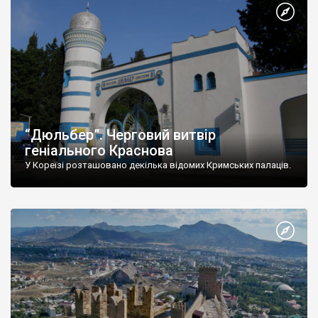
“Дюльбер”. Черговий витвір
геніального Краснова
У Кореїзі розташовано декілька відомих Кримських палаців.