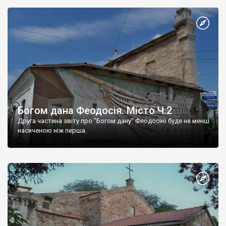
Богом дана Феодосія. Місто Ч.2
Друга частина звіту про "Богом дану" Феодосію буде не менш
насиченою ніж перша.