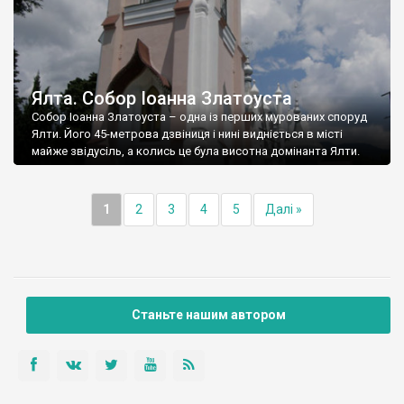
Ялта. Собор Іоанна Златоуста
Собор Іоанна Златоуста – одна із перших мурованих споруд
Ялти. Його 45-метрова дзвіниця і нині видніється в місті
майже звідусіль, а колись це була висотна домінанта Ялти.
1
2
3
4
5
Далі »
Станьте нашим автором