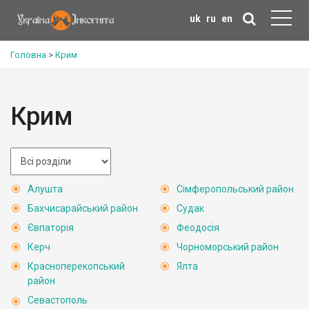
uk
ru
en
Головна
>
Крим
Крим
Алушта
Сімферопольський район
Бахчисарайський район
Судак
Євпаторія
Феодосія
Керч
Чорноморський район
Красноперекопський
Ялта
район
Севастополь