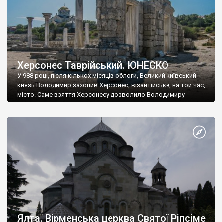
Херсонес Таврійський. ЮНЕСКО
У 988 році, після кількох місяців облоги, Великий київський
князь Володимир захопив Херсонес, візантійське, на той час,
місто. Саме взяття Херсонесу дозволило Володимиру
диктувати свої умови візантійському імператору Василю ІІ, та
одружитися з його дочкою Ганною. Цього ж року, в
Херсонесі Володимир-язичник, став Василем-християнином.
А потім було Хрещення Русі. На честь Херсонесу Таврійського
названо місто […]
Ялта. Вірменська церква Святої Ріпсіме