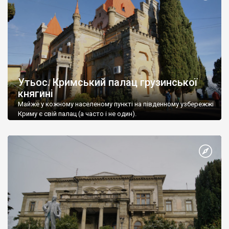
Утьос. Кримський палац грузинської
княгині
Майже у кожному населеному пункті на південному узбережжі
Криму є свій палац (а часто і не один).