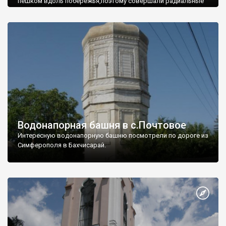
пешком вдоль побережья,поэтому совершали радиальные
вылазки из Оленевки.
Водонапорная башня в с.Почтовое
Интересную водонапорную башню посмотрели по дороге из
Симферополя в Бахчисарай.