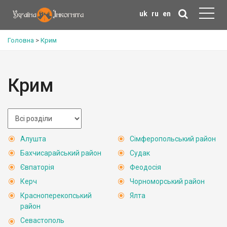
uk
ru
en
Головна
>
Крим
Крим
Алушта
Сімферопольський район
Бахчисарайський район
Судак
Євпаторія
Феодосія
Керч
Чорноморський район
Красноперекопський
Ялта
район
Севастополь