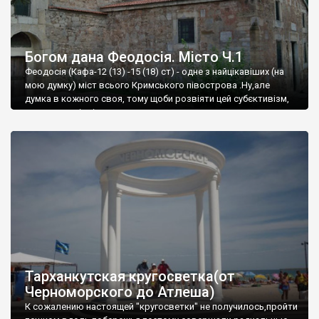
Богом дана Феодосія. Місто Ч.1
Феодосія (Кафа-12 (13) -15 (18) ст) - одне з найцікавіших (на
мою думку) міст всього Кримського півострова .Ну,але
думка в кожного своя, тому щоби розвіяти цей субєктивізм,
запрошую відвідати це
Тарханкутская кругосветка(от
Черноморского до Атлеша)
К сожалению настоящей "кругосветки" не получилось,пройти