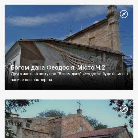
Богом дана Феодосія. Місто Ч.2
Друга частина звіту про "Богом дану" Феодосію буде не менш
насиченою ніж перша.