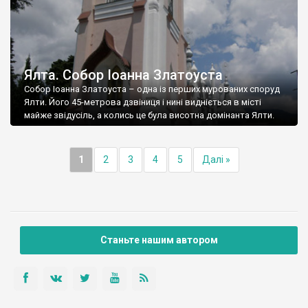
Ялта. Собор Іоанна Златоуста
Собор Іоанна Златоуста – одна із перших мурованих споруд
Ялти. Його 45-метрова дзвіниця і нині видніється в місті
майже звідусіль, а колись це була висотна домінанта Ялти.
1
2
3
4
5
Далі »
Станьте нашим автором