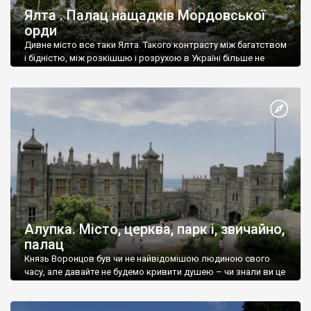
Ялта . Палац нащадків Мордовської
орди
Дивне місто все таки Ялта. Такого контрасту між багатством
і бідністю, між розкішшю і розрухою в Україні більше не
знайдеш.
Алупка. Місто, церква, парк і, звичайно,
палац
Князь Воронцов був чи не найвідомішою людиною свого
часу, але давайте не будемо кривити душею – чи знали ви це
прізвище до відвідин Алупки? Мабуть все таки ні.