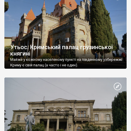
Утьос. Кримський палац грузинської
княгині
Майже у кожному населеному пункті на південному узбережжі
Криму є свій палац (а часто і не один).