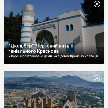
“Дюльбер”. Черговий витвір
геніального Краснова
У Кореїзі розташовано декілька відомих Кримських палаців.