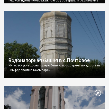
пешком вдоль побережья,поэтому совершали радиальные
вылазки из Оленевки.
Водонапорная башня в с.Почтовое
Интересную водонапорную башню посмотрели по дороге из
Симферополя в Бахчисарай.