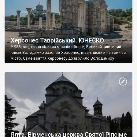
Херсонес Таврійський. ЮНЕСКО
У 988 році, після кількох місяців облоги, Великий київський
князь Володимир захопив Херсонес, візантійське, на той час,
місто. Саме взяття Херсонесу дозволило Володимиру
диктувати свої умови візантійському імператору Василю ІІ, та
одружитися з його дочкою Ганною. Цього ж року, в
Херсонесі Володимир-язичник, став Василем-християнином.
А потім було Хрещення Русі. На честь Херсонесу Таврійського
названо місто […]
Ялта. Вірменська церква Святої Ріпсіме