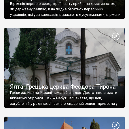
Вірменія першою серед країн світу прийняла християнство,
як державну релігію, й на подив багатьох пересічних
українців, які усіх кавказців вважають мусульманами, вірмени
є відданими вірянами Христа
Ялта. Грецька церква Феодора Тирона
Греки залишили Україні чималий спадок. Достатньо згадати
ніжинські огірочки – ви ж мабуть всі знаєте, що цей,
загублений у радянські часи, легендарний рецепт привезли у
Ніжин греки?