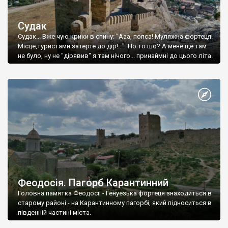
Судак
Судак... Вже чую крики в спину: "Ааа, попса! Муляжна фортеця!
Місце,туристами затерте до дір!..." Но то шо? А мене ще там
не було, ну не "дірявив" я там нічого... принаймні до цього літа.
Феодосія. Пагорб Карантинний
Головна памятка Феодосії - Генуезька фортеця знаходиться в
старому районі - на Карантинному пагорбі, який підноситься в
південній частині міста.