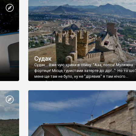
Судак
Судак... Вже чую крики в спину: "Ааа, попса! Муляжна
фортеця! Місце,туристами затерте до дір!..." Но то шо
мене ще там не було, ну не "дірявив" я там нічого...
принаймні до цього літа.