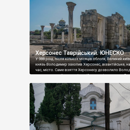
музею «Новгородський музей-заповідник» сотні арт
візантійської доби. Раритети викрадені з фондів об’
культурної спадщини ЮНЕСКО «Херсонеса Таврійсько
Офіційно – на виставку «Золото Візантії», але експер
влада в Україні вважають це лише […]
Херсонес Таврійський. ЮНЕСКО
У 988 році, після кількох місяців облоги, Великий киї
князь Володимир захопив Херсонес, візантійське, на
час, місто. Саме взяття Херсонесу дозволило Воло
диктувати свої умови візантійському імператору Вас
та одружитися з його дочкою Ганною. Цього ж року,
Херсонесі Володимир-язичник, став Василем-
християнином. А потім було Хрещення Русі. На честь
Херсонесу Таврійського названо місто […]