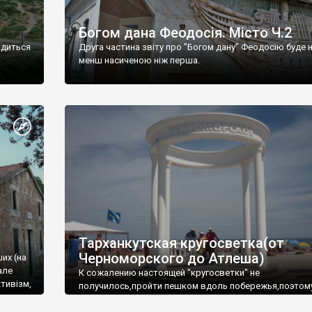
Богом дана Феодосія. Місто Ч.2
одиться
Друга частина звіту про "Богом дану" Феодосію буде 
менш насиченою ніж перша.
Тарханкутская кругосветка(от
Черноморского до Атлеша)
ших (на
але
К сожалению настоящей "кругосветки" не
тивізм,
получилось,пройти пешком вдоль побережья,поэтом
совершали радиальные вылазки из Оленевки.