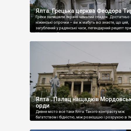
Ялта. Грецька церква Феодора Ти
Греки залишили Україні чималий спадок. Достатньо 
ніжинські огірочки – ви ж мабуть всі знаєте, що цей,
загублений у радянські часи, легендарний рецепт пр
Ніжин греки?
Ялта . Палац нащадків Мордовськ
орди
Дивне місто все таки Ялта. Такого контрасту між
багатством і бідністю, між розкішшю і розрухою в Ук
більше не знайдеш.