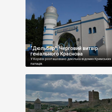
“Дюльбер”. Черговий витвір
геніального Краснова
У Кореїзі розташовано декілька відомих Кримських
палаців.