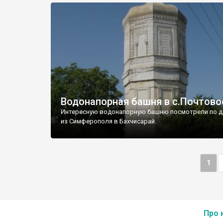
Водонапорная башня в с.Почтово
Интересную водонапорную башню посмотрели по д
из Симферополя в Бахчисарай.
1
Про 