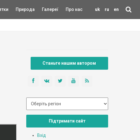
ятки
Природа
Галереї
Про нас
uk
ru
en
Станьте нашим автором
Підтримати сайт
Вхід