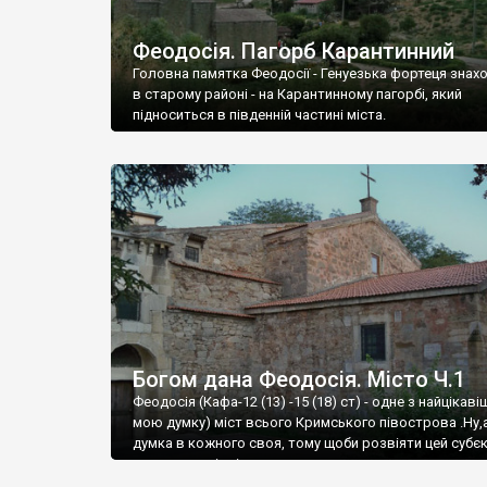
Феодосія. Пагорб Карантинний
Головна памятка Феодосії - Генуезька фортеця знах
в старому районі - на Карантинному пагорбі, який
підноситься в південній частині міста.
Богом дана Феодосія. Місто Ч.1
Феодосія (Кафа-12 (13) -15 (18) ст) - одне з найцікаві
мою думку) міст всього Кримського півострова .Ну,
думка в кожного своя, тому щоби розвіяти цей субєк
запрошую відвідати це