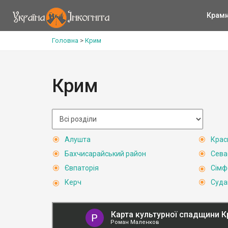
Крам
Головна
>
Крим
Крим
Алушта
Крас
Бахчисарайський район
Сева
Євпаторія
Сімф
Керч
Суда