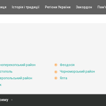
ниця
Історія і традиції
Регіони України
Закордон
Пам'
ноперекопський район
Феодосія
стополь
Чорноморський район
еропольський район
Ялта
к