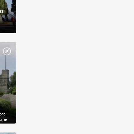
ої
ого
и ви