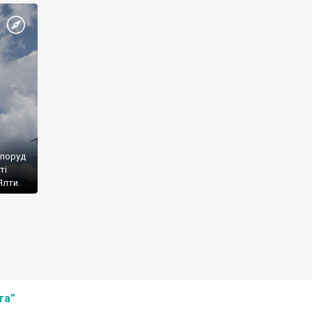
споруд
ті
Ялти.
та”