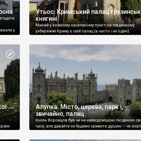
рона
Утьос. Кримський палац грузинськ
княгині
згадати
Майже у кожному населеному пункті на південному
ивезли у
узбережжі Криму є свій палац (а часто і не один).
ої
Алупка. Місто, церква, парк і,
звичайно, палац
Князь Воронцов був чи не найвідомішою людиною св
раїні
часу, але давайте не будемо кривити душею – чи знал
це прізвище до відвідин Алупки? Мабуть все таки ні.