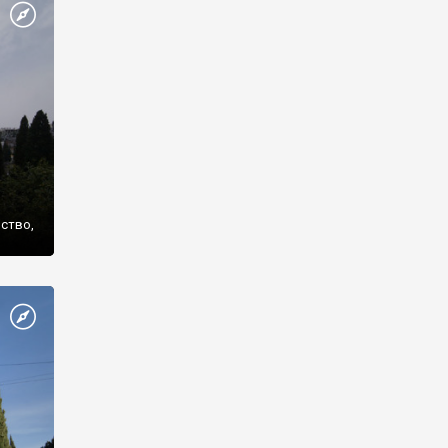
же
нство,