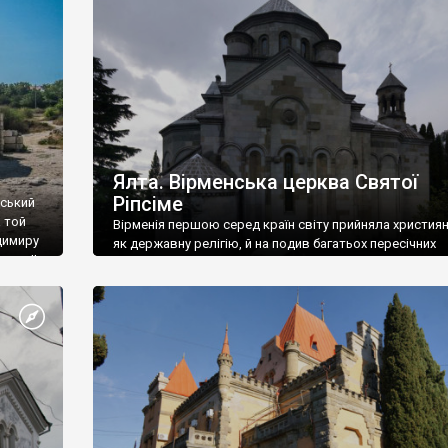
ефактів
називаються «повстяками» (postaki)…” “Вино. Крим
єкту
виробляє відмінне вино і його вдосталь: воно все ду
го».
легке біле і дуже […]
ти та
Ялта. Вірменська церква Святої
Ріпсіме
вський
 той
Вірменія першою серед країн світу прийняла христия
димиру
як державну релігію, й на подив багатьох пересічних
илю ІІ,
українців, які усіх кавказців вважають мусульманами,
 в
вірмени є відданими вірянами Христа