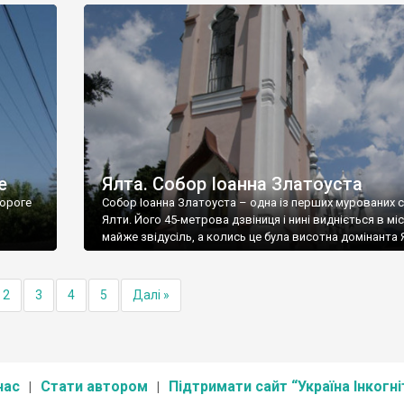
е
Ялта. Собор Іоанна Златоуста
ороге
Собор Іоанна Златоуста – одна із перших мурованих 
Ялти. Його 45-метрова дзвіниця і нині видніється в міс
майже звідусіль, а колись це була висотна домінанта 
2
3
4
5
Далі »
нас
Стати автором
Підтримати сайт “Україна Інкогні