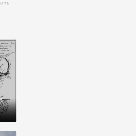
им та
ора і
є
го типу,
ей-
рний
ста:
 райони
від 2
I
і,
рукти,
 котрі