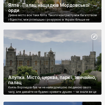
Ялта . Палац нащадків Мордовської
орди
Дивне місто все таки Ялта. Такого контрасту між багатством
і бідністю, між розкішшю і розрухою в Україні більше не
знайдеш.
Алупка. Місто, церква, парк і, звичайно,
палац
Князь Воронцов був чи не найвідомішою людиною свого
часу, але давайте не будемо кривити душею – чи знали ви це
прізвище до відвідин Алупки? Мабуть все таки ні.