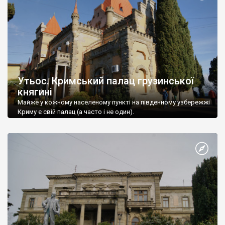
Утьос. Кримський палац грузинської
княгині
Майже у кожному населеному пункті на південному узбережжі
Криму є свій палац (а часто і не один).