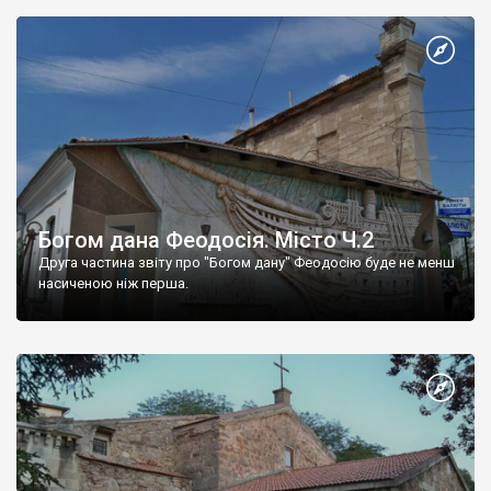
Богом дана Феодосія. Місто Ч.2
Друга частина звіту про "Богом дану" Феодосію буде не менш
насиченою ніж перша.