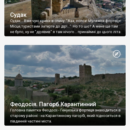
Судак
Судак... Вже чую крики в спину: "Ааа, попса! Муляжна фортеця!
Місце,туристами затерте до дір!..." Но то шо? А мене ще там
не було, ну не "дірявив" я там нічого... принаймні до цього літа.
Феодосія. Пагорб Карантинний
Головна памятка Феодосії - Генуезька фортеця знаходиться в
старому районі - на Карантинному пагорбі, який підноситься в
південній частині міста.