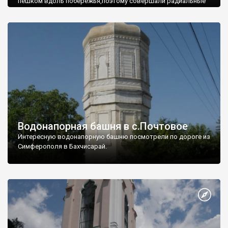
пешком вдоль побережья,поэтому совершали радиальные
вылазки из Оленевки.
Водонапорная башня в с.Почтовое
Интересную водонапорную башню посмотрели по дороге из
Симферополя в Бахчисарай.