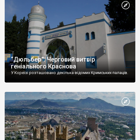
“Дюльбер”. Черговий витвір
геніального Краснова
У Кореїзі розташовано декілька відомих Кримських палаців.