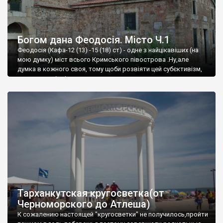
Богом дана Феодосія. Місто Ч.1
Феодосія (Кафа-12 (13) -15 (18) ст) - одне з найцікавіших (на
мою думку) міст всього Кримського півострова .Ну,але
думка в кожного своя, тому щоби розвіяти цей субєктивізм,
запрошую відвідати це
Тарханкутская кругосветка(от
Черноморского до Атлеша)
К сожалению настоящей "кругосветки" не получилось,пройти