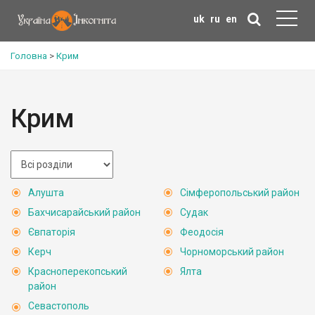
uk
ru
en
Головна
>
Крим
Крим
Алушта
Сімферопольський район
Бахчисарайський район
Судак
Євпаторія
Феодосія
Керч
Чорноморський район
Красноперекопський
Ялта
район
Севастополь