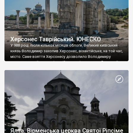
Херсонес Таврійський. ЮНЕСКО
У 988 році, після кількох місяців облоги, Великий київський
князь Володимир захопив Херсонес, візантійське, на той час,
місто. Саме взяття Херсонесу дозволило Володимиру
диктувати свої умови візантійському імператору Василю ІІ, та
одружитися з його дочкою Ганною. Цього ж року, в
Херсонесі Володимир-язичник, став Василем-християнином.
А потім було Хрещення Русі. На честь Херсонесу Таврійського
названо місто […]
Ялта. Вірменська церква Святої Ріпсіме