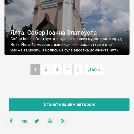
Ялта. Собор Іоанна Златоуста
Собор Іоанна Златоуста – одна із перших мурованих споруд
Ялти. Його 45-метрова дзвіниця і нині видніється в місті
майже звідусіль, а колись це була висотна домінанта Ялти.
1
2
3
4
5
Далі »
Станьте нашим автором