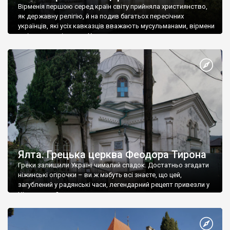
Вірменія першою серед країн світу прийняла християнство,
як державну релігію, й на подив багатьох пересічних
українців, які усіх кавказців вважають мусульманами, вірмени
є відданими вірянами Христа
Ялта. Грецька церква Феодора Тирона
Греки залишили Україні чималий спадок. Достатньо згадати
ніжинські огірочки – ви ж мабуть всі знаєте, що цей,
загублений у радянські часи, легендарний рецепт привезли у
Ніжин греки?