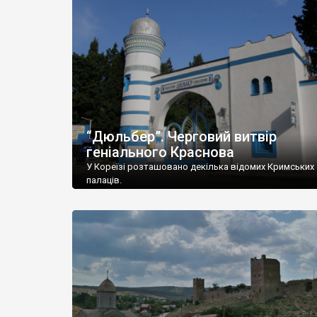
“Дюльбер”. Черговий витвір
геніального Краснова
У Кореїзі розташовано декілька відомих Кримських
палаців.