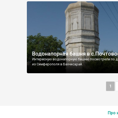
Водонапорная башня в с.Почтово
Интересную водонапорную башню посмотрели по д
из Симферополя в Бахчисарай.
1
Про 