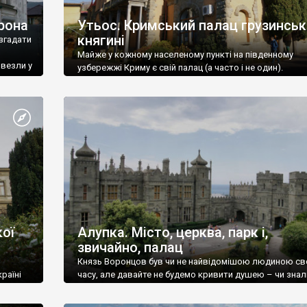
рона
Утьос. Кримський палац грузинськ
княгині
згадати
Майже у кожному населеному пункті на південному
ивезли у
узбережжі Криму є свій палац (а часто і не один).
ої
Алупка. Місто, церква, парк і,
звичайно, палац
Князь Воронцов був чи не найвідомішою людиною св
раїні
часу, але давайте не будемо кривити душею – чи знал
це прізвище до відвідин Алупки? Мабуть все таки ні.