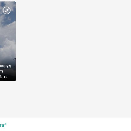
споруд
ті
Ялти.
та”