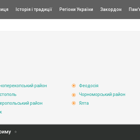
ниця
Історія і традиції
Регіони України
Закордон
Пам'
ноперекопський район
Феодосія
стополь
Чорноморський район
еропольський район
Ялта
к