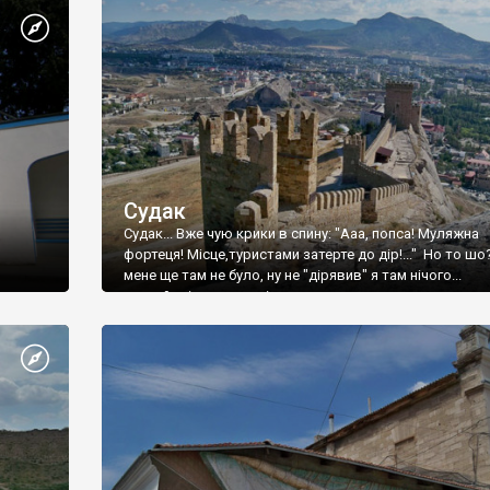
Судак
Судак... Вже чую крики в спину: "Ааа, попса! Муляжна
фортеця! Місце,туристами затерте до дір!..." Но то шо
мене ще там не було, ну не "дірявив" я там нічого...
принаймні до цього літа.