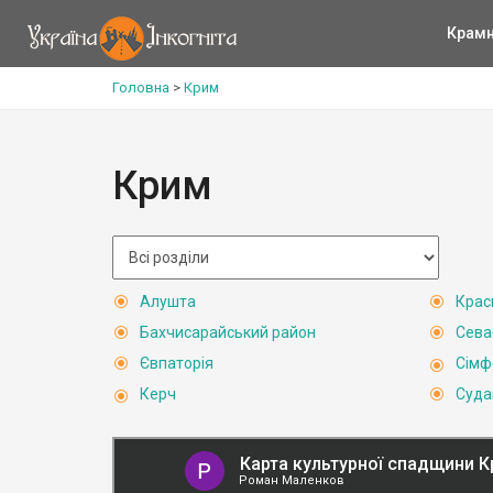
Крам
Головна
>
Крим
Крим
Алушта
Крас
Бахчисарайський район
Сева
Євпаторія
Сімф
Керч
Суда