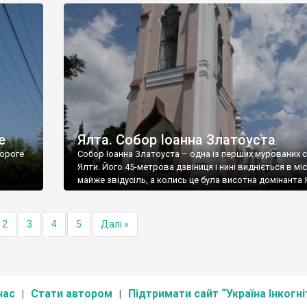
е
Ялта. Собор Іоанна Златоуста
ороге
Собор Іоанна Златоуста – одна із перших мурованих 
Ялти. Його 45-метрова дзвіниця і нині видніється в міс
майже звідусіль, а колись це була висотна домінанта 
2
3
4
5
Далі »
нас
Стати автором
Підтримати сайт “Україна Інкогні