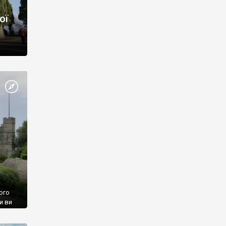
ої
ого
и ви