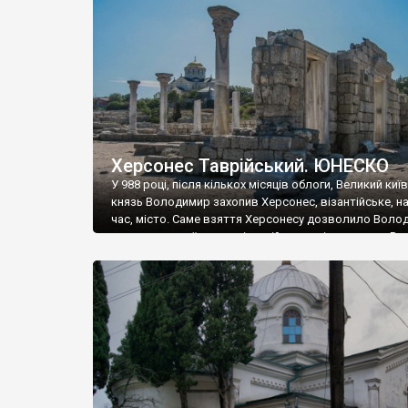
музею «Новгородський музей-заповідник» сотні арт
візантійської доби. Раритети викрадені з фондів об’
культурної спадщини ЮНЕСКО «Херсонеса Таврійсько
Офіційно – на виставку «Золото Візантії», але експер
влада в Україні вважають це лише […]
Херсонес Таврійський. ЮНЕСКО
У 988 році, після кількох місяців облоги, Великий киї
князь Володимир захопив Херсонес, візантійське, на
час, місто. Саме взяття Херсонесу дозволило Воло
диктувати свої умови візантійському імператору Вас
та одружитися з його дочкою Ганною. Цього ж року,
Херсонесі Володимир-язичник, став Василем-
християнином. А потім було Хрещення Русі. На честь
Херсонесу Таврійського названо місто […]