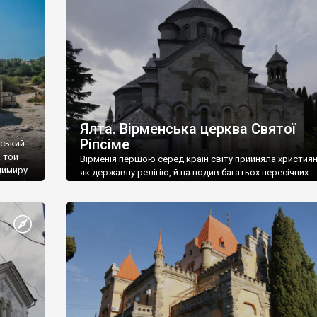
ефактів
називаються «повстяками» (postaki)…” “Вино. Крим
єкту
виробляє відмінне вино і його вдосталь: воно все ду
го».
легке біле і дуже […]
ти та
Ялта. Вірменська церква Святої
Ріпсіме
вський
 той
Вірменія першою серед країн світу прийняла христия
димиру
як державну релігію, й на подив багатьох пересічних
илю ІІ,
українців, які усіх кавказців вважають мусульманами,
 в
вірмени є відданими вірянами Христа