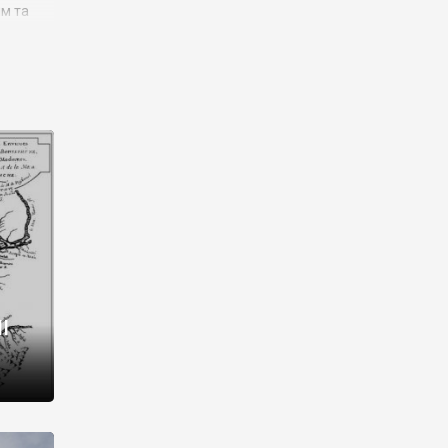
им та
ора і
є
го типу,
ей-
рний
ста:
 райони
від 2
I
і,
рукти,
 котрі