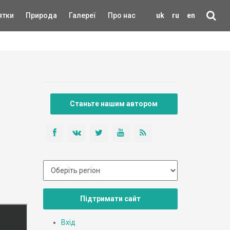
ятки
Природа
Галереї
Про нас
uk
ru
en
Станьте нашим автором
Підтримати сайт
Вхід