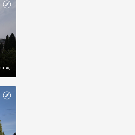
же
нство,