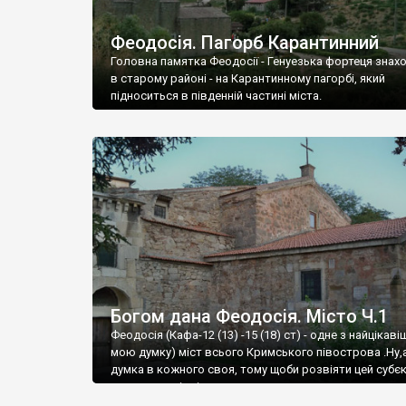
Феодосія. Пагорб Карантинний
Головна памятка Феодосії - Генуезька фортеця знах
в старому районі - на Карантинному пагорбі, який
підноситься в південній частині міста.
Богом дана Феодосія. Місто Ч.1
Феодосія (Кафа-12 (13) -15 (18) ст) - одне з найцікаві
мою думку) міст всього Кримського півострова .Ну,
думка в кожного своя, тому щоби розвіяти цей субєк
запрошую відвідати це