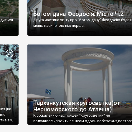
Богом дана Феодосія. Місто Ч.2
одиться
Друга частина звіту про "Богом дану" Феодосію буде 
менш насиченою ніж перша.
Тарханкутская кругосветка(от
Черноморского до Атлеша)
ших (на
але
К сожалению настоящей "кругосветки" не
тивізм,
получилось,пройти пешком вдоль побережья,поэтом
совершали радиальные вылазки из Оленевки.