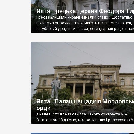
Ялта. Грецька церква Феодора Ти
Греки залишили Україні чималий спадок. Достатньо 
ніжинські огірочки – ви ж мабуть всі знаєте, що цей,
загублений у радянські часи, легендарний рецепт пр
Ніжин греки?
Ялта . Палац нащадків Мордовськ
орди
Дивне місто все таки Ялта. Такого контрасту між
багатством і бідністю, між розкішшю і розрухою в Ук
більше не знайдеш.