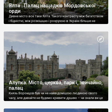
Ялта . Палац нащадків Мордовської
орди
Дивне місто все таки Ялта. Такого контрасту між багатством
і бідністю, між розкішшю і розрухою в Україні більше не
знайдеш.
Алупка. Місто, церква, парк і, звичайно,
палац
Князь Воронцов був чи не найвідомішою людиною свого
часу, але давайте не будемо кривити душею – чи знали ви це
прізвище до відвідин Алупки? Мабуть все таки ні.