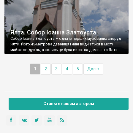
Ялта. Собор Іоанна Златоуста
Собор Іоанна Златоуста – одна із перших мурованих споруд
Ялти. Його 45-метрова дзвіниця і нині видніється в місті
майже звідусіль, а колись це була висотна домінанта Ялти.
1
2
3
4
5
Далі »
Станьте нашим автором