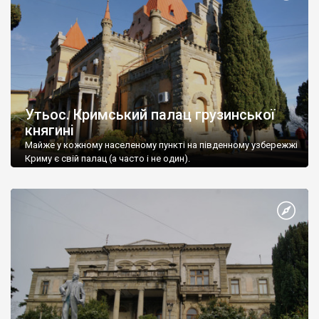
Утьос. Кримський палац грузинської
княгині
Майже у кожному населеному пункті на південному узбережжі
Криму є свій палац (а часто і не один).