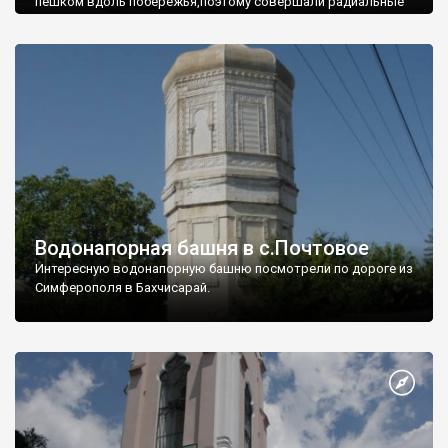
пешком вдоль побережья,поэтому совершали радиальные
вылазки из Оленевки.
Водонапорная башня в с.Почтовое
Интересную водонапорную башню посмотрели по дороге из
Симферополя в Бахчисарай.