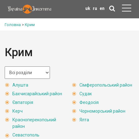
uk
ru
en
Головна
>
Крим
Крим
Алушта
Сімферопольський район
Бахчисарайський район
Судак
Євпаторія
Феодосія
Керч
Чорноморський район
Красноперекопський
Ялта
район
Севастополь