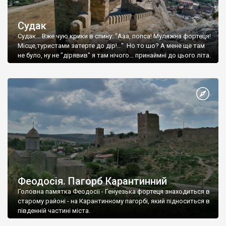
Судак
Судак... Вже чую крики в спину: "Ааа, попса! Муляжна фортеця!
Місце,туристами затерте до дір!..." Но то шо? А мене ще там
не було, ну не "дірявив" я там нічого... принаймні до цього літа.
Феодосія. Пагорб Карантинний
Головна памятка Феодосії - Генуезька фортеця знаходиться в
старому районі - на Карантинному пагорбі, який підноситься в
південній частині міста.