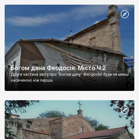
Богом дана Феодосія. Місто Ч.2
Друга частина звіту про "Богом дану" Феодосію буде не менш
насиченою ніж перша.