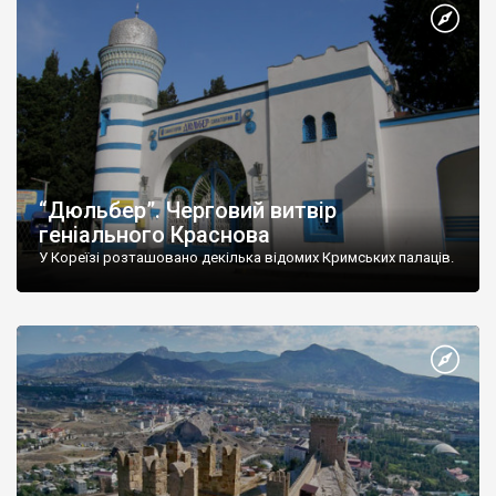
“Дюльбер”. Черговий витвір
геніального Краснова
У Кореїзі розташовано декілька відомих Кримських палаців.