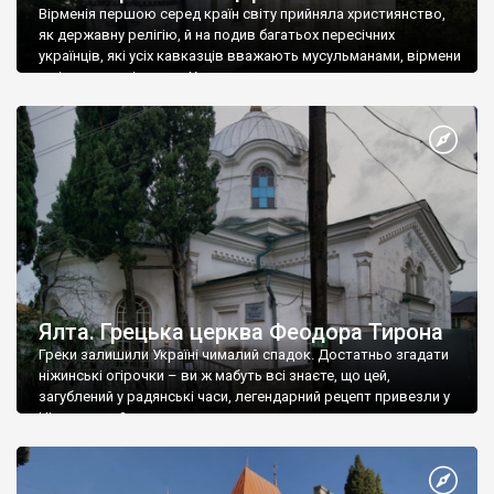
Вірменія першою серед країн світу прийняла християнство,
як державну релігію, й на подив багатьох пересічних
українців, які усіх кавказців вважають мусульманами, вірмени
є відданими вірянами Христа
Ялта. Грецька церква Феодора Тирона
Греки залишили Україні чималий спадок. Достатньо згадати
ніжинські огірочки – ви ж мабуть всі знаєте, що цей,
загублений у радянські часи, легендарний рецепт привезли у
Ніжин греки?