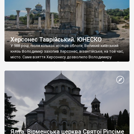
Херсонес Таврійський. ЮНЕСКО
У 988 році, після кількох місяців облоги, Великий київський
князь Володимир захопив Херсонес, візантійське, на той час,
місто. Саме взяття Херсонесу дозволило Володимиру
диктувати свої умови візантійському імператору Василю ІІ, та
одружитися з його дочкою Ганною. Цього ж року, в
Херсонесі Володимир-язичник, став Василем-християнином.
А потім було Хрещення Русі. На честь Херсонесу Таврійського
названо місто […]
Ялта. Вірменська церква Святої Ріпсіме