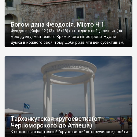
Богом дана Феодосія. Місто Ч.1
Феодосія (Кафа-12 (13) -15 (18) ст) - одне з найцікавіших (на
мою думку) міст всього Кримського півострова .Ну,але
думка в кожного своя, тому щоби розвіяти цей субєктивізм,
запрошую відвідати це
Тарханкутская кругосветка(от
Черноморского до Атлеша)
К сожалению настоящей "кругосветки" не получилось,пройти