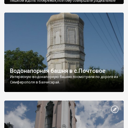
пешком вдоль побережья,поэтому совершали радиальные
вылазки из Оленевки.
Водонапорная башня в с.Почтовое
Интересную водонапорную башню посмотрели по дороге из
Симферополя в Бахчисарай.