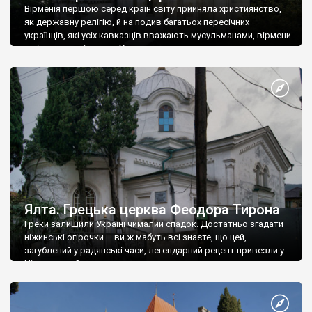
Вірменія першою серед країн світу прийняла християнство,
як державну релігію, й на подив багатьох пересічних
українців, які усіх кавказців вважають мусульманами, вірмени
є відданими вірянами Христа
Ялта. Грецька церква Феодора Тирона
Греки залишили Україні чималий спадок. Достатньо згадати
ніжинські огірочки – ви ж мабуть всі знаєте, що цей,
загублений у радянські часи, легендарний рецепт привезли у
Ніжин греки?