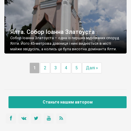
Ялта. Собор Іоанна Златоуста
Собор Іоанна Златоуста – одна із перших мурованих споруд
Ялти. Його 45-метрова дзвіниця і нині видніється в місті
майже звідусіль, а колись це була висотна домінанта Ялти.
1
2
3
4
5
Далі »
Станьте нашим автором