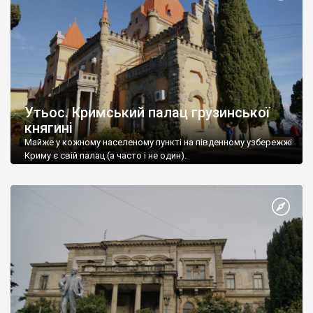
Утьос. Кримський палац грузинської
княгині
Майже у кожному населеному пункті на південному узбережжі
Криму є свій палац (а часто і не один).