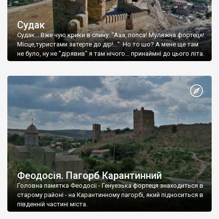
Судак
Судак... Вже чую крики в спину: "Ааа, попса! Муляжна фортеця!
Місце,туристами затерте до дір!..." Но то шо? А мене ще там
не було, ну не "дірявив" я там нічого... принаймні до цього літа.
Феодосія. Пагорб Карантинний
Головна памятка Феодосії - Генуезька фортеця знаходиться в
старому районі - на Карантинному пагорбі, який підноситься в
південній частині міста.