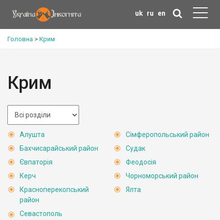
uk
ru
en
Головна
>
Крим
Крим
Алушта
Сімферопольський район
Бахчисарайський район
Судак
Євпаторія
Феодосія
Керч
Чорноморський район
Красноперекопський
Ялта
район
Севастополь