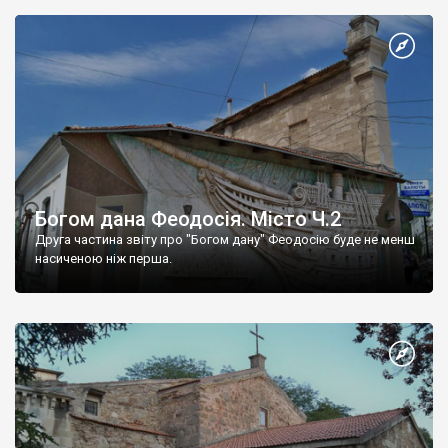
Богом дана Феодосія. Місто Ч.2
Друга частина звіту про "Богом дану" Феодосію буде не менш
насиченою ніж перша.