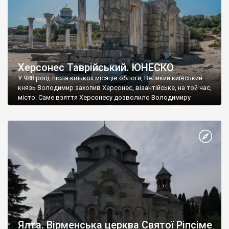
Херсонес Таврійський. ЮНЕСКО
У 988 році, після кількох місяців облоги, Великий київський
князь Володимир захопив Херсонес, візантійське, на той час,
місто. Саме взяття Херсонесу дозволило Володимиру
диктувати свої умови візантійському імператору Василю ІІ, та
одружитися з його дочкою Ганною. Цього ж року, в
Херсонесі Володимир-язичник, став Василем-християнином.
А потім було Хрещення Русі. На честь Херсонесу Таврійського
названо місто […]
Ялта. Вірменська церква Святої Ріпсіме