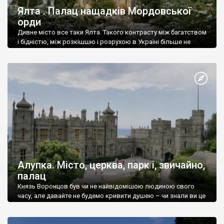
Ялта . Палац нащадків Мордовської
орди
Дивне місто все таки Ялта. Такого контрасту між багатством
і бідністю, між розкішшю і розрухою в Україні більше не
знайдеш.
Алупка. Місто, церква, парк і, звичайно,
палац
Князь Воронцов був чи не найвідомішою людиною свого
часу, але давайте не будемо кривити душею – чи знали ви це
прізвище до відвідин Алупки? Мабуть все таки ні.