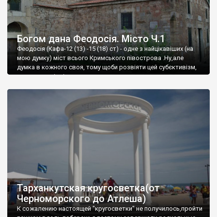
Богом дана Феодосія. Місто Ч.1
Феодосія (Кафа-12 (13) -15 (18) ст) - одне з найцікавіших (на
мою думку) міст всього Кримського півострова .Ну,але
думка в кожного своя, тому щоби розвіяти цей субєктивізм,
запрошую відвідати це
Тарханкутская кругосветка(от
Черноморского до Атлеша)
К сожалению настоящей "кругосветки" не получилось,пройти