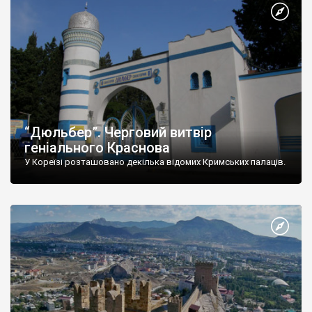
“Дюльбер”. Черговий витвір
геніального Краснова
У Кореїзі розташовано декілька відомих Кримських палаців.