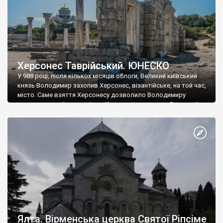
Херсонес Таврійський. ЮНЕСКО
У 988 році, після кількох місяців облоги, Великий київський
князь Володимир захопив Херсонес, візантійське, на той час,
місто. Саме взяття Херсонесу дозволило Володимиру
диктувати свої умови візантійському імператору Василю ІІ, та
одружитися з його дочкою Ганною. Цього ж року, в
Херсонесі Володимир-язичник, став Василем-християнином.
А потім було Хрещення Русі. На честь Херсонесу Таврійського
названо місто […]
Ялта. Вірменська церква Святої Ріпсіме