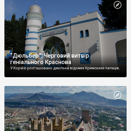
“Дюльбер”. Черговий витвір
геніального Краснова
У Кореїзі розташовано декілька відомих Кримських палаців.