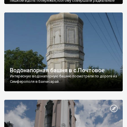
пешком вдоль побережья,поэтому совершали радиальные
вылазки из Оленевки.
Водонапорная башня в с.Почтовое
Интересную водонапорную башню посмотрели по дороге из
Симферополя в Бахчисарай.