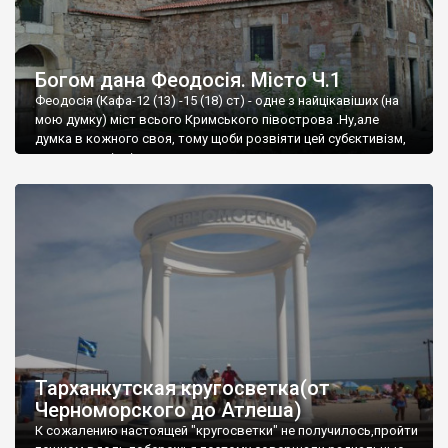
Богом дана Феодосія. Місто Ч.1
Феодосія (Кафа-12 (13) -15 (18) ст) - одне з найцікавіших (на
мою думку) міст всього Кримського півострова .Ну,але
думка в кожного своя, тому щоби розвіяти цей субєктивізм,
запрошую відвідати це
Тарханкутская кругосветка(от
Черноморского до Атлеша)
К сожалению настоящей "кругосветки" не получилось,пройти