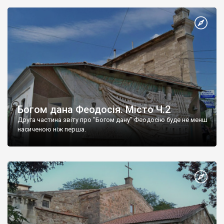
Богом дана Феодосія. Місто Ч.2
Друга частина звіту про "Богом дану" Феодосію буде не менш
насиченою ніж перша.