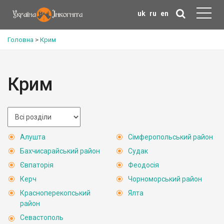
uk
ru
en
Головна
>
Крим
Крим
Алушта
Сімферопольський район
Бахчисарайський район
Судак
Євпаторія
Феодосія
Керч
Чорноморський район
Красноперекопський
Ялта
район
Севастополь