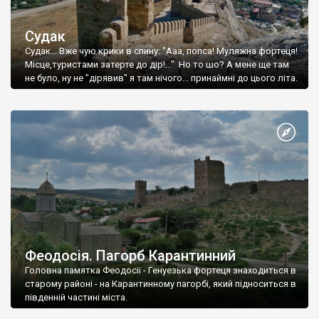
Судак
Судак... Вже чую крики в спину: "Ааа, попса! Муляжна фортеця!
Місце,туристами затерте до дір!..." Но то шо? А мене ще там
не було, ну не "дірявив" я там нічого... принаймні до цього літа.
Феодосія. Пагорб Карантинний
Головна памятка Феодосії - Генуезька фортеця знаходиться в
старому районі - на Карантинному пагорбі, який підноситься в
південній частині міста.