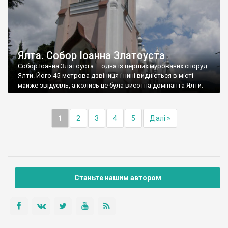
Ялта. Собор Іоанна Златоуста
Собор Іоанна Златоуста – одна із перших мурованих споруд
Ялти. Його 45-метрова дзвіниця і нині видніється в місті
майже звідусіль, а колись це була висотна домінанта Ялти.
1
2
3
4
5
Далі »
Станьте нашим автором