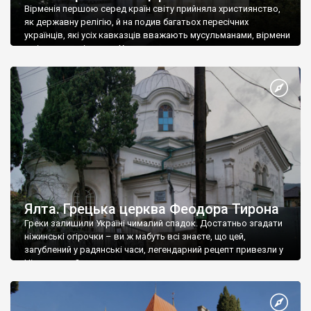
Вірменія першою серед країн світу прийняла християнство,
як державну релігію, й на подив багатьох пересічних
українців, які усіх кавказців вважають мусульманами, вірмени
є відданими вірянами Христа
Ялта. Грецька церква Феодора Тирона
Греки залишили Україні чималий спадок. Достатньо згадати
ніжинські огірочки – ви ж мабуть всі знаєте, що цей,
загублений у радянські часи, легендарний рецепт привезли у
Ніжин греки?