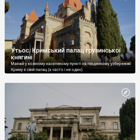
Утьос. Кримський палац грузинської
княгині
Майже у кожному населеному пункті на південному узбережжі
Криму є свій палац (а часто і не один).