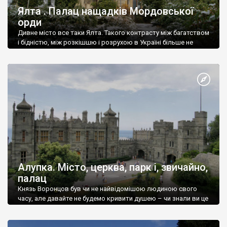
Ялта . Палац нащадків Мордовської
орди
Дивне місто все таки Ялта. Такого контрасту між багатством
і бідністю, між розкішшю і розрухою в Україні більше не
знайдеш.
Алупка. Місто, церква, парк і, звичайно,
палац
Князь Воронцов був чи не найвідомішою людиною свого
часу, але давайте не будемо кривити душею – чи знали ви це
прізвище до відвідин Алупки? Мабуть все таки ні.