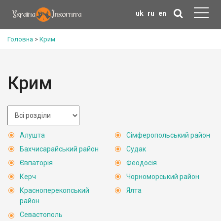
uk
ru
en
Головна
>
Крим
Крим
Алушта
Сімферопольський район
Бахчисарайський район
Судак
Євпаторія
Феодосія
Керч
Чорноморський район
Красноперекопський
Ялта
район
Севастополь