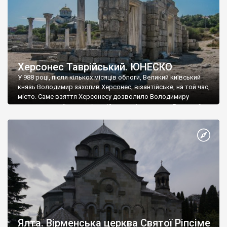
Херсонес Таврійський. ЮНЕСКО
У 988 році, після кількох місяців облоги, Великий київський
князь Володимир захопив Херсонес, візантійське, на той час,
місто. Саме взяття Херсонесу дозволило Володимиру
диктувати свої умови візантійському імператору Василю ІІ, та
одружитися з його дочкою Ганною. Цього ж року, в
Херсонесі Володимир-язичник, став Василем-християнином.
А потім було Хрещення Русі. На честь Херсонесу Таврійського
названо місто […]
Ялта. Вірменська церква Святої Ріпсіме