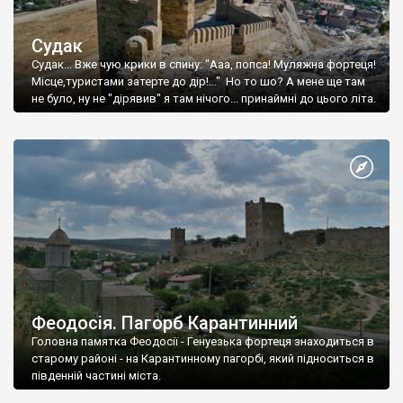
Судак
Судак... Вже чую крики в спину: "Ааа, попса! Муляжна фортеця!
Місце,туристами затерте до дір!..." Но то шо? А мене ще там
не було, ну не "дірявив" я там нічого... принаймні до цього літа.
Феодосія. Пагорб Карантинний
Головна памятка Феодосії - Генуезька фортеця знаходиться в
старому районі - на Карантинному пагорбі, який підноситься в
південній частині міста.