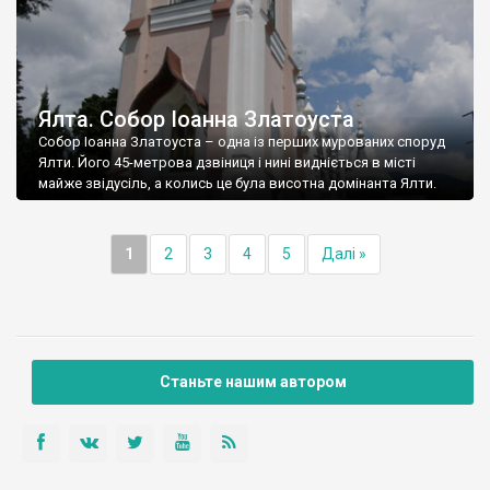
Ялта. Собор Іоанна Златоуста
Собор Іоанна Златоуста – одна із перших мурованих споруд
Ялти. Його 45-метрова дзвіниця і нині видніється в місті
майже звідусіль, а колись це була висотна домінанта Ялти.
1
2
3
4
5
Далі »
Станьте нашим автором