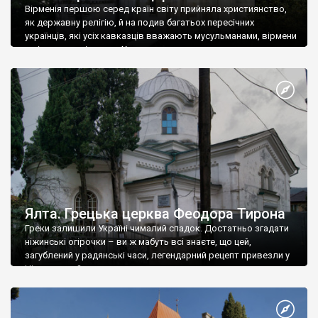
Вірменія першою серед країн світу прийняла християнство,
як державну релігію, й на подив багатьох пересічних
українців, які усіх кавказців вважають мусульманами, вірмени
є відданими вірянами Христа
Ялта. Грецька церква Феодора Тирона
Греки залишили Україні чималий спадок. Достатньо згадати
ніжинські огірочки – ви ж мабуть всі знаєте, що цей,
загублений у радянські часи, легендарний рецепт привезли у
Ніжин греки?