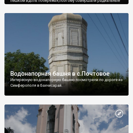
пешком вдоль побережья,поэтому совершали радиальные
вылазки из Оленевки.
Водонапорная башня в с.Почтовое
Интересную водонапорную башню посмотрели по дороге из
Симферополя в Бахчисарай.