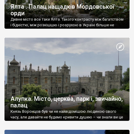
Ялта . Палац нащадків Мордовської
орди
Дивне місто все таки Ялта. Такого контрасту між багатством
і бідністю, між розкішшю і розрухою в Україні більше не
знайдеш.
Алупка. Місто, церква, парк і, звичайно,
палац
Князь Воронцов був чи не найвідомішою людиною свого
часу, але давайте не будемо кривити душею – чи знали ви це
прізвище до відвідин Алупки? Мабуть все таки ні.