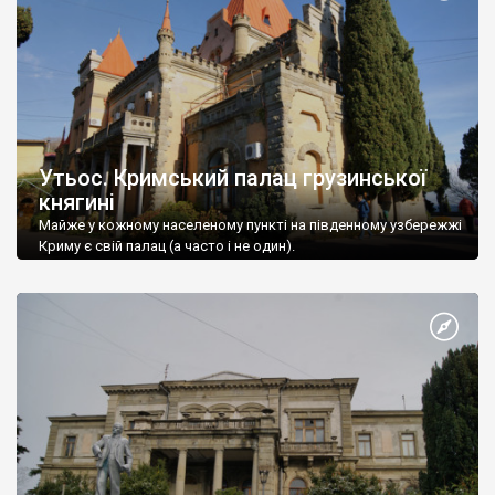
Утьос. Кримський палац грузинської
княгині
Майже у кожному населеному пункті на південному узбережжі
Криму є свій палац (а часто і не один).