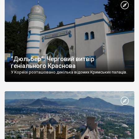
“Дюльбер”. Черговий витвір
геніального Краснова
У Кореїзі розташовано декілька відомих Кримських палаців.