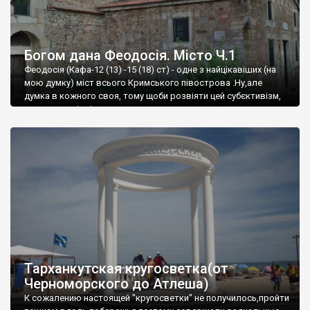
Богом дана Феодосія. Місто Ч.1
Феодосія (Кафа-12 (13) -15 (18) ст) - одне з найцікавіших (на
мою думку) міст всього Кримського півострова .Ну,але
думка в кожного своя, тому щоби розвіяти цей субєктивізм,
запрошую відвідати це
Тарханкутская кругосветка(от
Черноморского до Атлеша)
К сожалению настоящей "кругосветки" не получилось,пройти