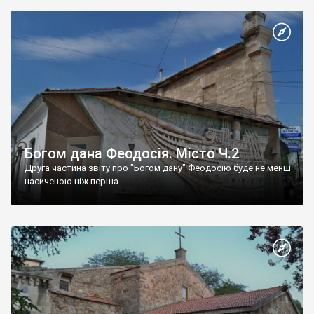
Богом дана Феодосія. Місто Ч.2
Друга частина звіту про "Богом дану" Феодосію буде не менш
насиченою ніж перша.