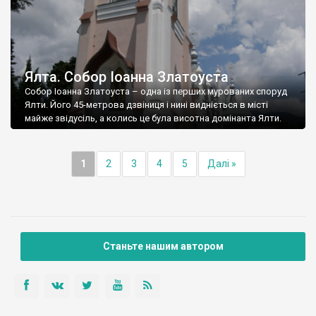
Ялта. Собор Іоанна Златоуста
Собор Іоанна Златоуста – одна із перших мурованих споруд
Ялти. Його 45-метрова дзвіниця і нині видніється в місті
майже звідусіль, а колись це була висотна домінанта Ялти.
1
2
3
4
5
Далі »
Станьте нашим автором