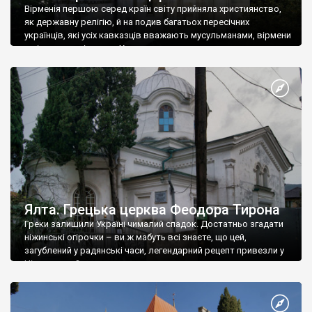
Вірменія першою серед країн світу прийняла християнство,
як державну релігію, й на подив багатьох пересічних
українців, які усіх кавказців вважають мусульманами, вірмени
є відданими вірянами Христа
Ялта. Грецька церква Феодора Тирона
Греки залишили Україні чималий спадок. Достатньо згадати
ніжинські огірочки – ви ж мабуть всі знаєте, що цей,
загублений у радянські часи, легендарний рецепт привезли у
Ніжин греки?