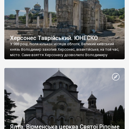
Херсонес Таврійський. ЮНЕСКО
У 988 році, після кількох місяців облоги, Великий київський
князь Володимир захопив Херсонес, візантійське, на той час,
місто. Саме взяття Херсонесу дозволило Володимиру
диктувати свої умови візантійському імператору Василю ІІ, та
одружитися з його дочкою Ганною. Цього ж року, в
Херсонесі Володимир-язичник, став Василем-християнином.
А потім було Хрещення Русі. На честь Херсонесу Таврійського
названо місто […]
Ялта. Вірменська церква Святої Ріпсіме