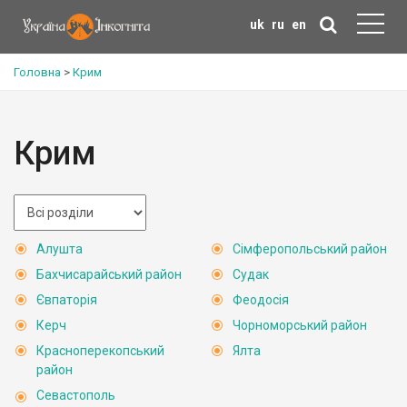
uk
ru
en
Головна
>
Крим
Крим
Алушта
Сімферопольський район
Бахчисарайський район
Судак
Євпаторія
Феодосія
Керч
Чорноморський район
Красноперекопський
Ялта
район
Севастополь