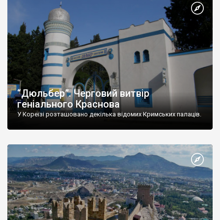
“Дюльбер”. Черговий витвір
геніального Краснова
У Кореїзі розташовано декілька відомих Кримських палаців.