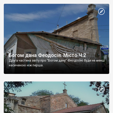
Богом дана Феодосія. Місто Ч.2
Друга частина звіту про "Богом дану" Феодосію буде не менш
насиченою ніж перша.