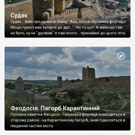
Судак
Судак... Вже чую крики в спину: "Ааа, попса! Муляжна фортеця!
Місце,туристами затерте до дір!..." Но то шо? А мене ще там
не було, ну не "дірявив" я там нічого... принаймні до цього літа.
Феодосія. Пагорб Карантинний
Головна памятка Феодосії - Генуезька фортеця знаходиться в
старому районі - на Карантинному пагорбі, який підноситься в
південній частині міста.