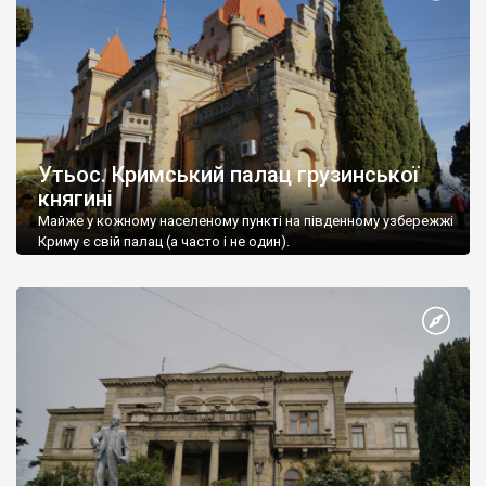
Утьос. Кримський палац грузинської
княгині
Майже у кожному населеному пункті на південному узбережжі
Криму є свій палац (а часто і не один).