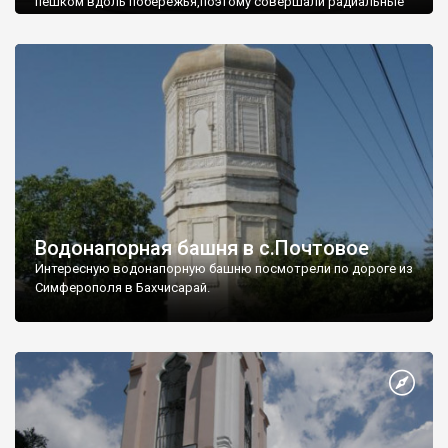
пешком вдоль побережья,поэтому совершали радиальные
вылазки из Оленевки.
Водонапорная башня в с.Почтовое
Интересную водонапорную башню посмотрели по дороге из
Симферополя в Бахчисарай.