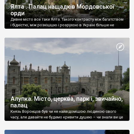
Ялта . Палац нащадків Мордовської
орди
Дивне місто все таки Ялта. Такого контрасту між багатством
і бідністю, між розкішшю і розрухою в Україні більше не
знайдеш.
Алупка. Місто, церква, парк і, звичайно,
палац
Князь Воронцов був чи не найвідомішою людиною свого
часу, але давайте не будемо кривити душею – чи знали ви це
прізвище до відвідин Алупки? Мабуть все таки ні.