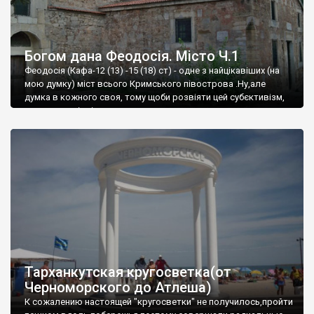
Богом дана Феодосія. Місто Ч.1
Феодосія (Кафа-12 (13) -15 (18) ст) - одне з найцікавіших (на
мою думку) міст всього Кримського півострова .Ну,але
думка в кожного своя, тому щоби розвіяти цей субєктивізм,
запрошую відвідати це
Тарханкутская кругосветка(от
Черноморского до Атлеша)
К сожалению настоящей "кругосветки" не получилось,пройти