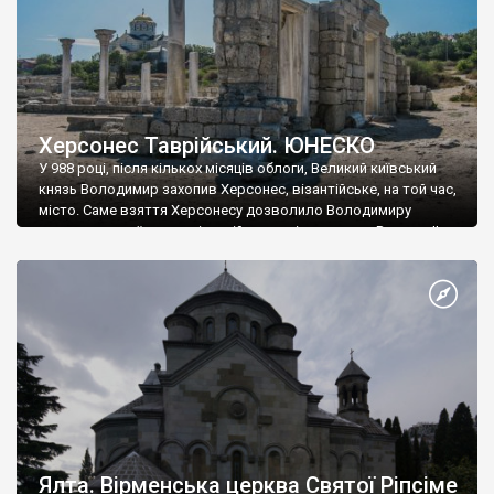
Херсонес Таврійський. ЮНЕСКО
У 988 році, після кількох місяців облоги, Великий київський
князь Володимир захопив Херсонес, візантійське, на той час,
місто. Саме взяття Херсонесу дозволило Володимиру
диктувати свої умови візантійському імператору Василю ІІ, та
одружитися з його дочкою Ганною. Цього ж року, в
Херсонесі Володимир-язичник, став Василем-християнином.
А потім було Хрещення Русі. На честь Херсонесу Таврійського
названо місто […]
Ялта. Вірменська церква Святої Ріпсіме