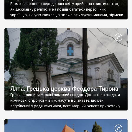
Вірменія першою серед країн світу прийняла християнство,
як державну релігію, й на подив багатьох пересічних
українців, які усіх кавказців вважають мусульманами, вірмени
є відданими вірянами Христа
Ялта. Грецька церква Феодора Тирона
Греки залишили Україні чималий спадок. Достатньо згадати
ніжинські огірочки – ви ж мабуть всі знаєте, що цей,
загублений у радянські часи, легендарний рецепт привезли у
Ніжин греки?