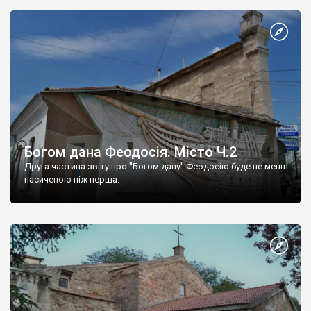
Богом дана Феодосія. Місто Ч.2
Друга частина звіту про "Богом дану" Феодосію буде не менш
насиченою ніж перша.