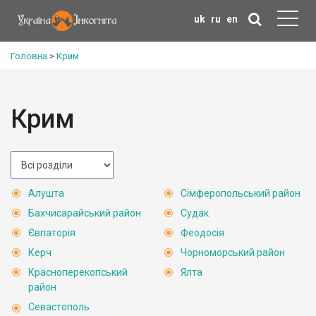
uk
ru
en
Головна
>
Крим
Крим
Алушта
Сімферопольський район
Бахчисарайський район
Судак
Євпаторія
Феодосія
Керч
Чорноморський район
Красноперекопський
Ялта
район
Севастополь