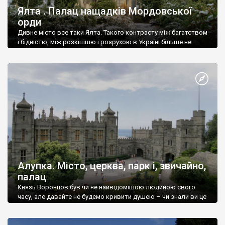
Ялта . Палац нащадків Мордовської
орди
Дивне місто все таки Ялта. Такого контрасту між багатством
і бідністю, між розкішшю і розрухою в Україні більше не
знайдеш.
Алупка. Місто, церква, парк і, звичайно,
палац
Князь Воронцов був чи не найвідомішою людиною свого
часу, але давайте не будемо кривити душею – чи знали ви це
прізвище до відвідин Алупки? Мабуть все таки ні.