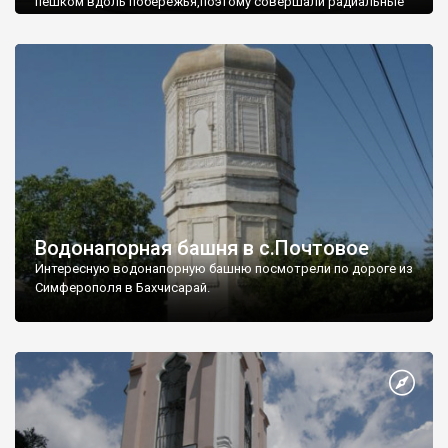
пешком вдоль побережья,поэтому совершали радиальные
вылазки из Оленевки.
Водонапорная башня в с.Почтовое
Интересную водонапорную башню посмотрели по дороге из
Симферополя в Бахчисарай.