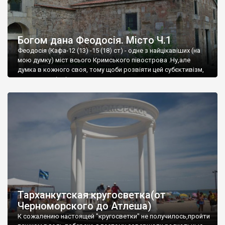
Богом дана Феодосія. Місто Ч.1
Феодосія (Кафа-12 (13) -15 (18) ст) - одне з найцікавіших (на
мою думку) міст всього Кримського півострова .Ну,але
думка в кожного своя, тому щоби розвіяти цей субєктивізм,
запрошую відвідати це
Тарханкутская кругосветка(от
Черноморского до Атлеша)
К сожалению настоящей "кругосветки" не получилось,пройти