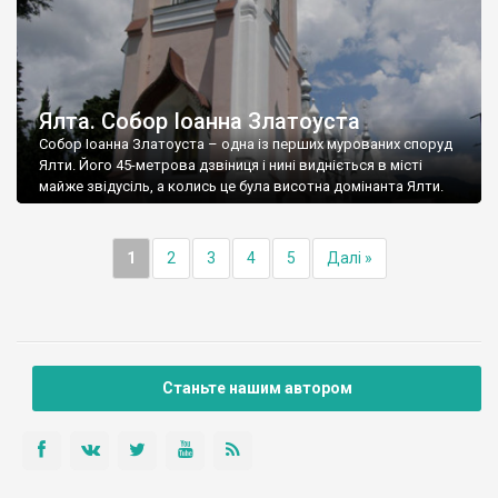
Ялта. Собор Іоанна Златоуста
Собор Іоанна Златоуста – одна із перших мурованих споруд
Ялти. Його 45-метрова дзвіниця і нині видніється в місті
майже звідусіль, а колись це була висотна домінанта Ялти.
1
2
3
4
5
Далі »
Станьте нашим автором