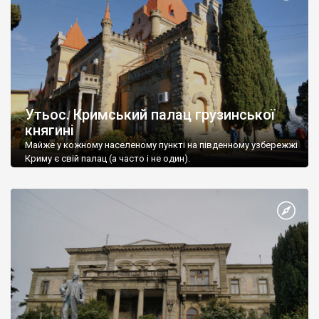
Утьос. Кримський палац грузинської
княгині
Майже у кожному населеному пункті на південному узбережжі
Криму є свій палац (а часто і не один).