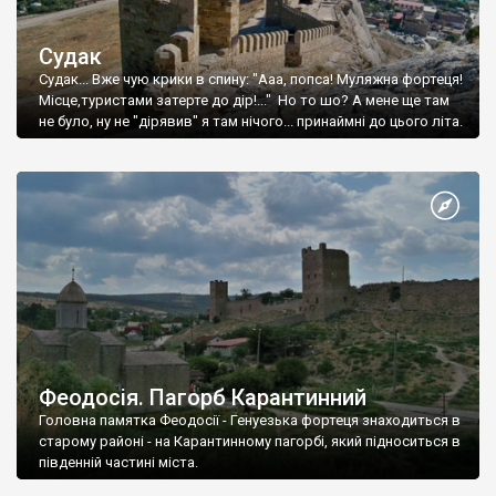
Судак
Судак... Вже чую крики в спину: "Ааа, попса! Муляжна фортеця!
Місце,туристами затерте до дір!..." Но то шо? А мене ще там
не було, ну не "дірявив" я там нічого... принаймні до цього літа.
Феодосія. Пагорб Карантинний
Головна памятка Феодосії - Генуезька фортеця знаходиться в
старому районі - на Карантинному пагорбі, який підноситься в
південній частині міста.