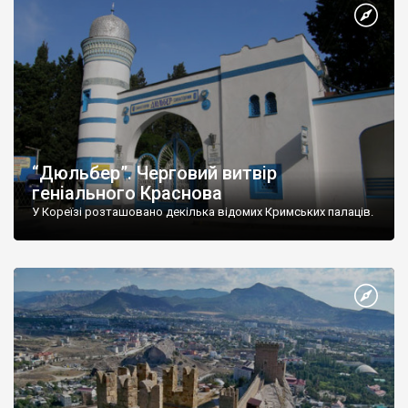
“Дюльбер”. Черговий витвір
геніального Краснова
У Кореїзі розташовано декілька відомих Кримських палаців.