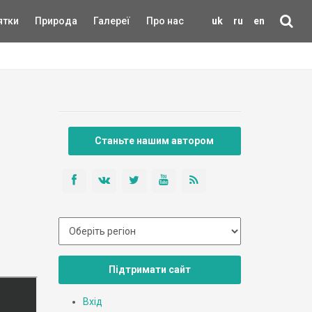
ятки
Природа
Галереї
Про нас
uk
ru
en
Станьте нашим автором
Підтримати сайт
Вхід