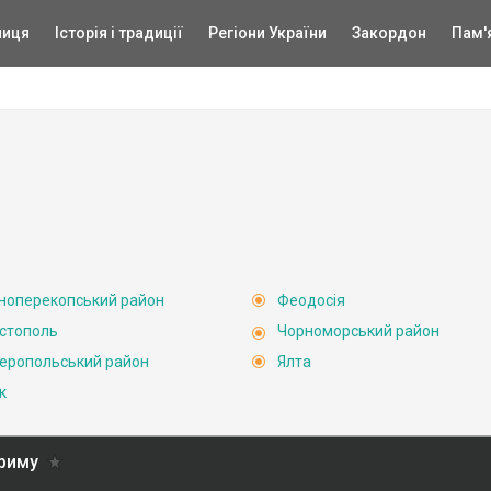
ниця
Історія і традиції
Регіони України
Закордон
Пам'
ноперекопський район
Феодосія
стополь
Чорноморський район
еропольський район
Ялта
к