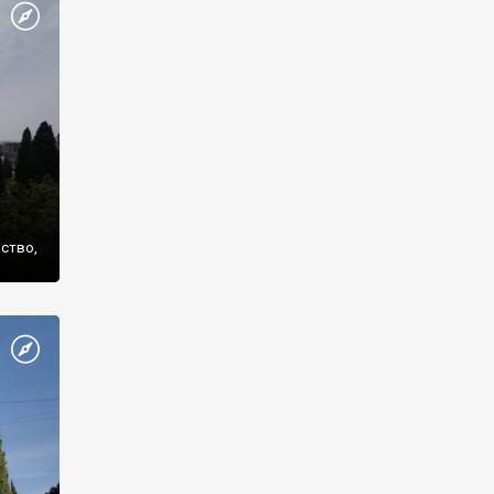
же
нство,