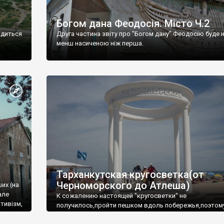
Богом дана Феодосія. Місто Ч.2
одиться
Друга частина звіту про "Богом дану" Феодосію буде 
менш насиченою ніж перша.
Тарханкутская кругосветка(от
Черноморского до Атлеша)
ших (на
але
К сожалению настоящей "кругосветки" не
тивізм,
получилось,пройти пешком вдоль побережья,поэтом
совершали радиальные вылазки из Оленевки.