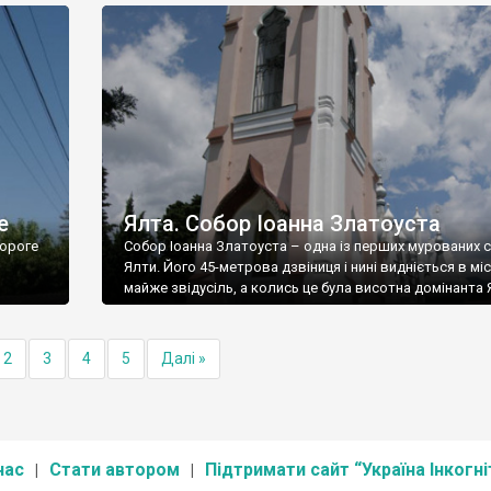
е
Ялта. Собор Іоанна Златоуста
ороге
Собор Іоанна Златоуста – одна із перших мурованих 
Ялти. Його 45-метрова дзвіниця і нині видніється в міс
майже звідусіль, а колись це була висотна домінанта 
2
3
4
5
Далі »
нас
Стати автором
Підтримати сайт “Україна Інкогні