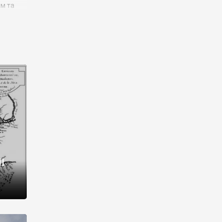
им та
ора і
є
го типу,
ей-
рний
ста:
 райони
від 2
I
і,
рукти,
 котрі