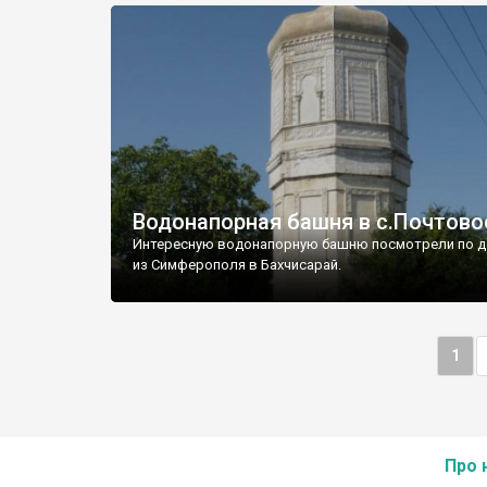
Водонапорная башня в с.Почтово
Интересную водонапорную башню посмотрели по д
из Симферополя в Бахчисарай.
1
Про 