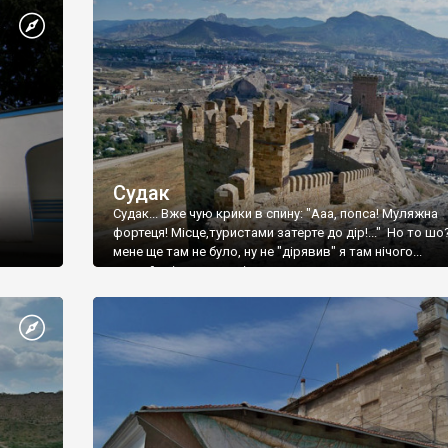
Судак
Судак... Вже чую крики в спину: "Ааа, попса! Муляжна
фортеця! Місце,туристами затерте до дір!..." Но то шо
мене ще там не було, ну не "дірявив" я там нічого...
принаймні до цього літа.