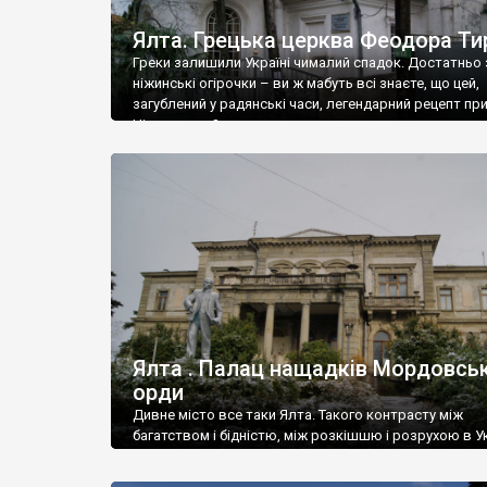
Ялта. Грецька церква Феодора Ти
Греки залишили Україні чималий спадок. Достатньо 
ніжинські огірочки – ви ж мабуть всі знаєте, що цей,
загублений у радянські часи, легендарний рецепт пр
Ніжин греки?
Ялта . Палац нащадків Мордовськ
орди
Дивне місто все таки Ялта. Такого контрасту між
багатством і бідністю, між розкішшю і розрухою в Ук
більше не знайдеш.