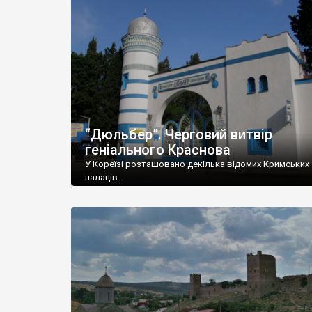
“Дюльбер”. Черговий витвір
геніального Краснова
У Кореїзі розташовано декілька відомих Кримських
палаців.