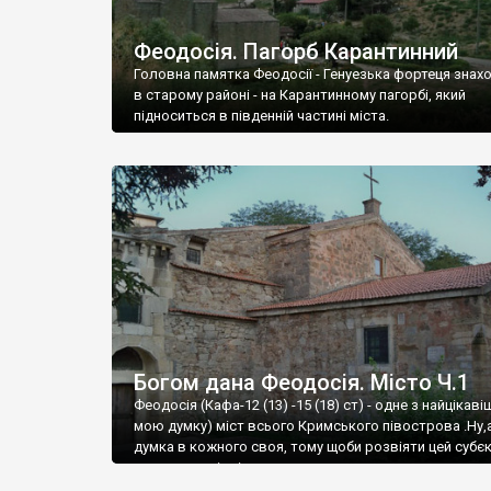
Феодосія. Пагорб Карантинний
Головна памятка Феодосії - Генуезька фортеця знах
в старому районі - на Карантинному пагорбі, який
підноситься в південній частині міста.
Богом дана Феодосія. Місто Ч.1
Феодосія (Кафа-12 (13) -15 (18) ст) - одне з найцікаві
мою думку) міст всього Кримського півострова .Ну,
думка в кожного своя, тому щоби розвіяти цей субєк
запрошую відвідати це