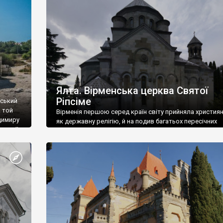
ефактів
називаються «повстяками» (postaki)…” “Вино. Крим
єкту
виробляє відмінне вино і його вдосталь: воно все ду
го».
легке біле і дуже […]
ти та
Ялта. Вірменська церква Святої
Ріпсіме
вський
 той
Вірменія першою серед країн світу прийняла христия
димиру
як державну релігію, й на подив багатьох пересічних
илю ІІ,
українців, які усіх кавказців вважають мусульманами,
 в
вірмени є відданими вірянами Христа