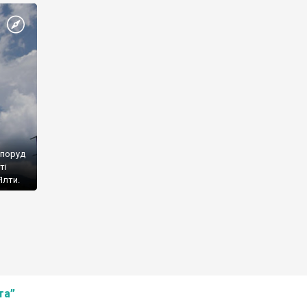
споруд
ті
Ялти.
та”