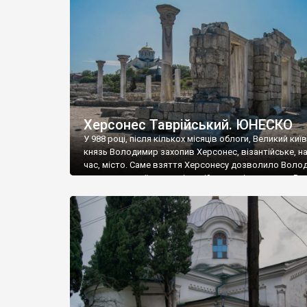
музею «Новгородський музей-заповідник» сотні арт
візантійської доби. Раритети викрадені з фондів об’
культурної спадщини ЮНЕСКО «Херсонеса Таврійсько
Офіційно – на виставку «Золото Візантії», але експер
влада в Україні вважають це лише […]
Херсонес Таврійський. ЮНЕСКО
У 988 році, після кількох місяців облоги, Великий киї
князь Володимир захопив Херсонес, візантійське, на
час, місто. Саме взяття Херсонесу дозволило Воло
диктувати свої умови візантійському імператору Вас
та одружитися з його дочкою Ганною. Цього ж року,
Херсонесі Володимир-язичник, став Василем-
християнином. А потім було Хрещення Русі. На честь
Херсонесу Таврійського названо місто […]