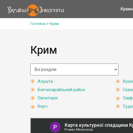
Крам
Головна
>
Крим
Крим
Алушта
Крас
Бахчисарайський район
Сева
Євпаторія
Сімф
Керч
Суда