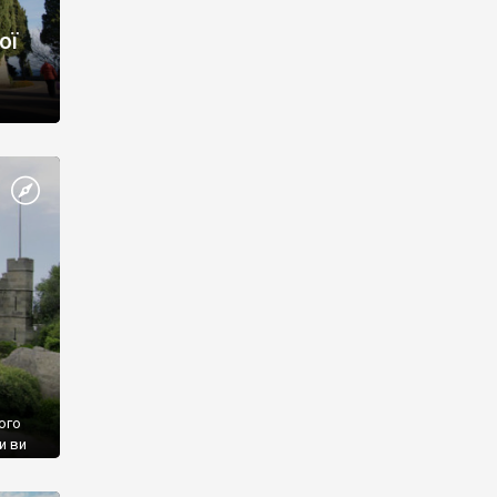
ої
ого
и ви