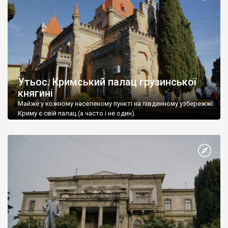
Утьос. Кримський палац грузинської
княгині
Майже у кожному населеному пункті на південному узбережжі
Криму є свій палац (а часто і не один).