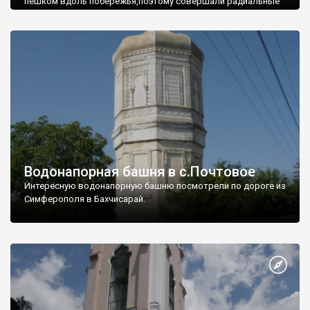
пешком вдоль побережья,поэтому совершали радиальные
вылазки из Оленевки.
Водонапорная башня в с.Почтовое
Интересную водонапорную башню посмотрели по дороге из
Симферополя в Бахчисарай.