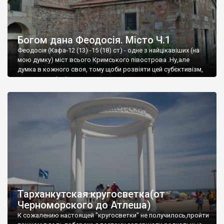
Богом дана Феодосія. Місто Ч.1
Феодосія (Кафа-12 (13) -15 (18) ст) - одне з найцікавіших (на
мою думку) міст всього Кримського півострова .Ну,але
думка в кожного своя, тому щоби розвіяти цей субєктивізм,
запрошую відвідати це
Тарханкутская кругосветка(от
Черноморского до Атлеша)
К сожалению настоящей "кругосветки" не получилось,пройти