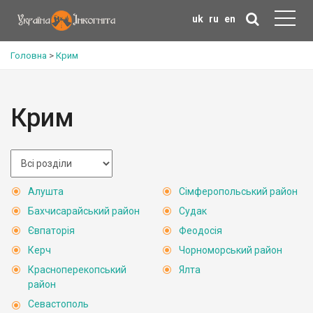
uk
ru
en
Головна
>
Крим
Крим
Алушта
Сімферопольський район
Бахчисарайський район
Судак
Євпаторія
Феодосія
Керч
Чорноморський район
Красноперекопський
Ялта
район
Севастополь