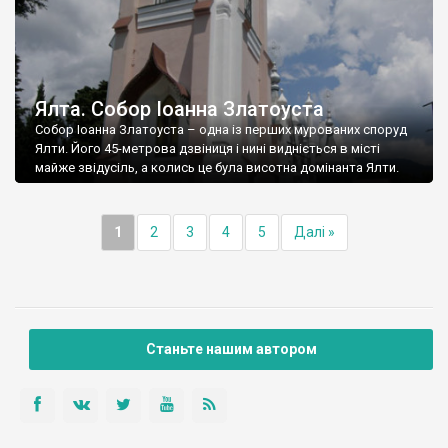
Ялта. Собор Іоанна Златоуста
Собор Іоанна Златоуста – одна із перших мурованих споруд
Ялти. Його 45-метрова дзвіниця і нині видніється в місті
майже звідусіль, а колись це була висотна домінанта Ялти.
1
2
3
4
5
Далі »
Станьте нашим автором