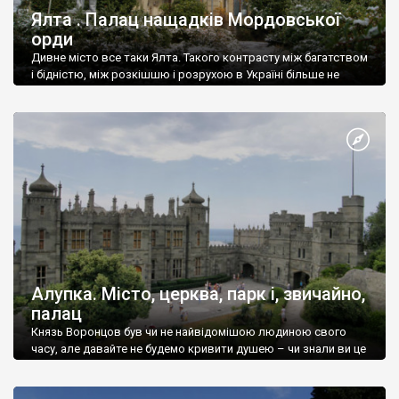
Ялта . Палац нащадків Мордовської
орди
Дивне місто все таки Ялта. Такого контрасту між багатством
і бідністю, між розкішшю і розрухою в Україні більше не
знайдеш.
Алупка. Місто, церква, парк і, звичайно,
палац
Князь Воронцов був чи не найвідомішою людиною свого
часу, але давайте не будемо кривити душею – чи знали ви це
прізвище до відвідин Алупки? Мабуть все таки ні.