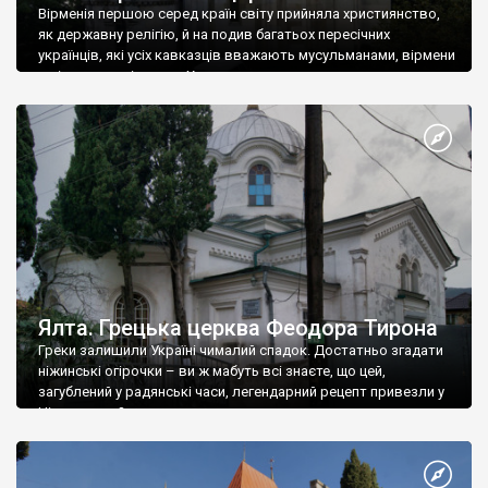
Вірменія першою серед країн світу прийняла християнство,
як державну релігію, й на подив багатьох пересічних
українців, які усіх кавказців вважають мусульманами, вірмени
є відданими вірянами Христа
Ялта. Грецька церква Феодора Тирона
Греки залишили Україні чималий спадок. Достатньо згадати
ніжинські огірочки – ви ж мабуть всі знаєте, що цей,
загублений у радянські часи, легендарний рецепт привезли у
Ніжин греки?