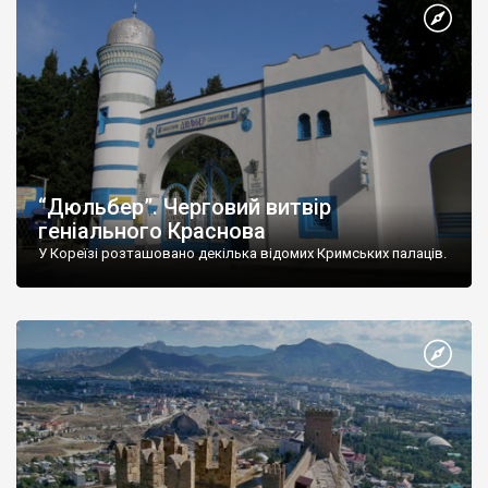
“Дюльбер”. Черговий витвір
геніального Краснова
У Кореїзі розташовано декілька відомих Кримських палаців.