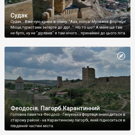
Судак
Судак... Вже чую крики в спину: "Ааа, попса! Муляжна фортеця!
Місце,туристами затерте до дір!..." Но то шо? А мене ще там
не було, ну не "дірявив" я там нічого... принаймні до цього літа.
Феодосія. Пагорб Карантинний
Головна памятка Феодосії - Генуезька фортеця знаходиться в
старому районі - на Карантинному пагорбі, який підноситься в
південній частині міста.