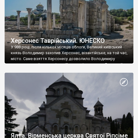
Херсонес Таврійський. ЮНЕСКО
У 988 році, після кількох місяців облоги, Великий київський
князь Володимир захопив Херсонес, візантійське, на той час,
місто. Саме взяття Херсонесу дозволило Володимиру
диктувати свої умови візантійському імператору Василю ІІ, та
одружитися з його дочкою Ганною. Цього ж року, в
Херсонесі Володимир-язичник, став Василем-християнином.
А потім було Хрещення Русі. На честь Херсонесу Таврійського
названо місто […]
Ялта. Вірменська церква Святої Ріпсіме