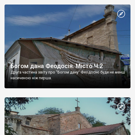
Богом дана Феодосія. Місто Ч.2
Друга частина звіту про "Богом дану" Феодосію буде не менш
насиченою ніж перша.