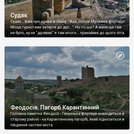
Судак
Судак... Вже чую крики в спину: "Ааа, попса! Муляжна фортеця!
Місце,туристами затерте до дір!..." Но то шо? А мене ще там
не було, ну не "дірявив" я там нічого... принаймні до цього літа.
Феодосія. Пагорб Карантинний
Головна памятка Феодосії - Генуезька фортеця знаходиться в
старому районі - на Карантинному пагорбі, який підноситься в
південній частині міста.