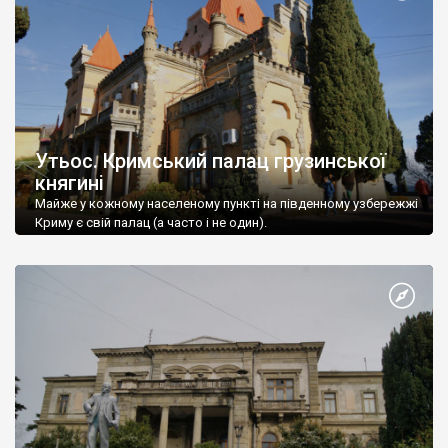
Утьос. Кримський палац грузинської
княгині
Майже у кожному населеному пункті на південному узбережжі
Криму є свій палац (а часто і не один).