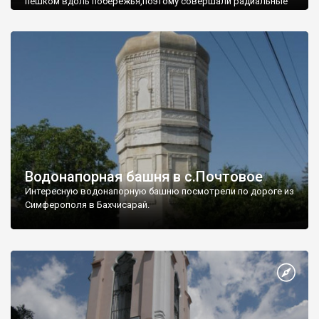
пешком вдоль побережья,поэтому совершали радиальные
вылазки из Оленевки.
Водонапорная башня в с.Почтовое
Интересную водонапорную башню посмотрели по дороге из
Симферополя в Бахчисарай.