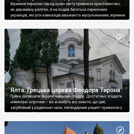
Вірменія першою серед країн світу прийняла християнство,
як державну релігію, й на подив багатьох пересічних
українців, які усіх кавказців вважають мусульманами, вірмени
є відданими вірянами Христа
Ялта. Грецька церква Феодора Тирона
Греки залишили Україні чималий спадок. Достатньо згадати
ніжинські огірочки – ви ж мабуть всі знаєте, що цей,
загублений у радянські часи, легендарний рецепт привезли у
Ніжин греки?