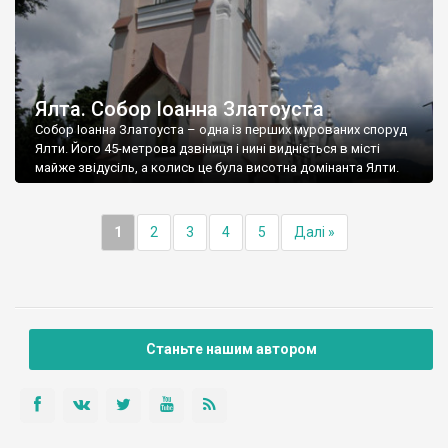
Ялта. Собор Іоанна Златоуста
Собор Іоанна Златоуста – одна із перших мурованих споруд
Ялти. Його 45-метрова дзвіниця і нині видніється в місті
майже звідусіль, а колись це була висотна домінанта Ялти.
1
2
3
4
5
Далі »
Станьте нашим автором