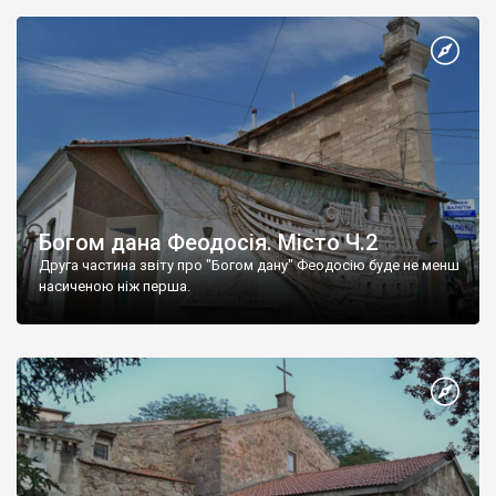
Богом дана Феодосія. Місто Ч.2
Друга частина звіту про "Богом дану" Феодосію буде не менш
насиченою ніж перша.