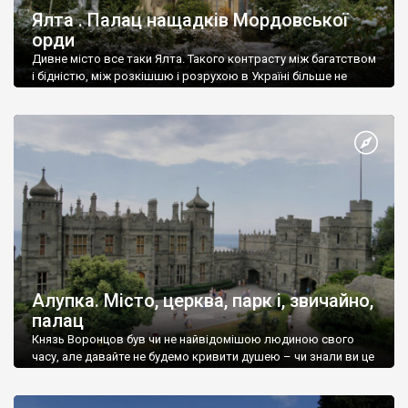
Ялта . Палац нащадків Мордовської
орди
Дивне місто все таки Ялта. Такого контрасту між багатством
і бідністю, між розкішшю і розрухою в Україні більше не
знайдеш.
Алупка. Місто, церква, парк і, звичайно,
палац
Князь Воронцов був чи не найвідомішою людиною свого
часу, але давайте не будемо кривити душею – чи знали ви це
прізвище до відвідин Алупки? Мабуть все таки ні.