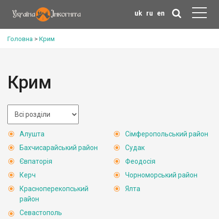
uk
ru
en
Головна
>
Крим
Крим
Алушта
Сімферопольський район
Бахчисарайський район
Судак
Євпаторія
Феодосія
Керч
Чорноморський район
Красноперекопський
Ялта
район
Севастополь