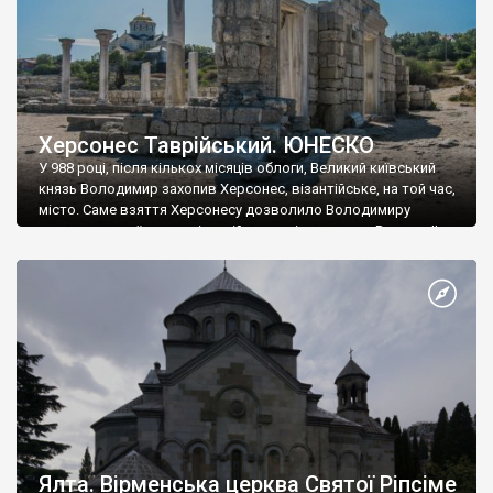
Херсонес Таврійський. ЮНЕСКО
У 988 році, після кількох місяців облоги, Великий київський
князь Володимир захопив Херсонес, візантійське, на той час,
місто. Саме взяття Херсонесу дозволило Володимиру
диктувати свої умови візантійському імператору Василю ІІ, та
одружитися з його дочкою Ганною. Цього ж року, в
Херсонесі Володимир-язичник, став Василем-християнином.
А потім було Хрещення Русі. На честь Херсонесу Таврійського
названо місто […]
Ялта. Вірменська церква Святої Ріпсіме