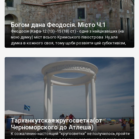
Богом дана Феодосія. Місто Ч.1
Феодосія (Кафа-12 (13) -15 (18) ст) - одне з найцікавіших (на
мою думку) міст всього Кримського півострова .Ну,але
думка в кожного своя, тому щоби розвіяти цей субєктивізм,
запрошую відвідати це
Тарханкутская кругосветка(от
Черноморского до Атлеша)
К сожалению настоящей "кругосветки" не получилось,пройти