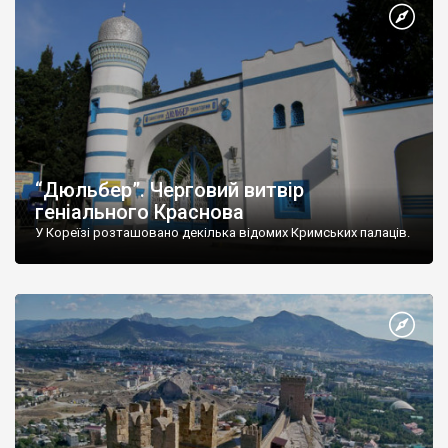
“Дюльбер”. Черговий витвір
геніального Краснова
У Кореїзі розташовано декілька відомих Кримських палаців.