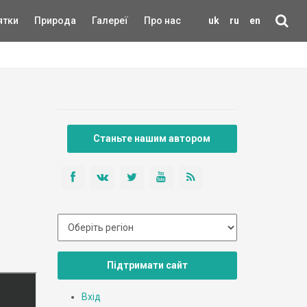
ятки
Природа
Галереї
Про нас
uk
ru
en
Станьте нашим автором
Підтримати сайт
Вхід