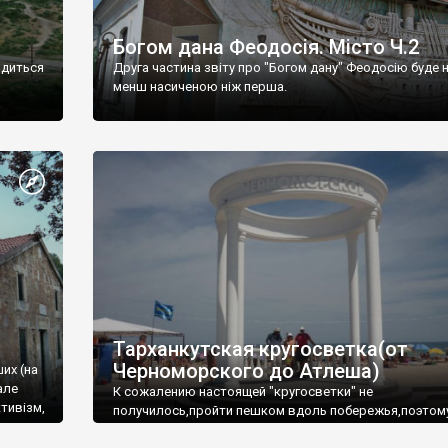
Богом дана Феодосія. Місто Ч.2
одиться
Друга частина звіту про "Богом дану" Феодосію буде 
менш насиченою ніж перша.
Тарханкутская кругосветка(от
Черноморского до Атлеша)
ших (на
але
К сожалению настоящей "кругосветки" не
тивізм,
получилось,пройти пешком вдоль побережья,поэтом
совершали радиальные вылазки из Оленевки.