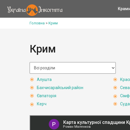
Крам
Головна
>
Крим
Крим
Алушта
Крас
Бахчисарайський район
Сева
Євпаторія
Сімф
Керч
Суда