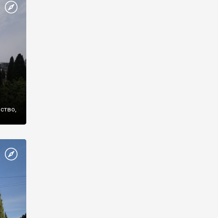
же
нство,