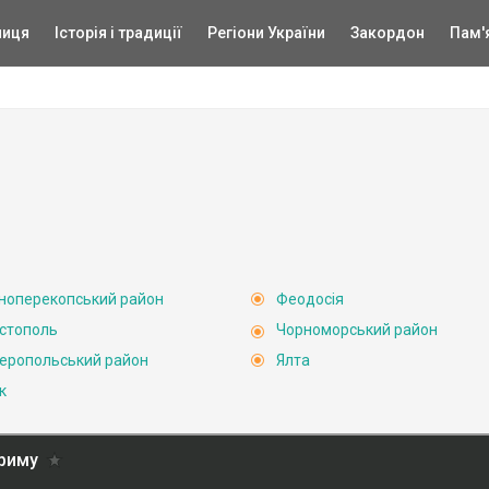
ниця
Історія і традиції
Регіони України
Закордон
Пам'
ноперекопський район
Феодосія
стополь
Чорноморський район
еропольський район
Ялта
к