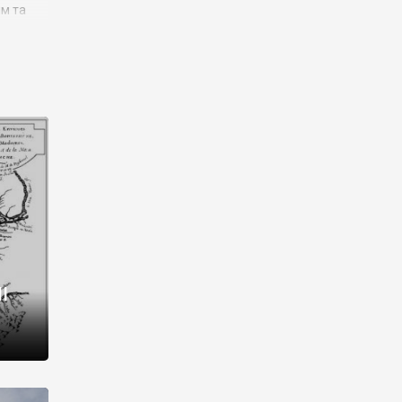
им та
ора і
є
го типу,
ей-
рний
ста:
 райони
від 2
I
і,
рукти,
 котрі