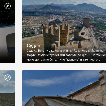
Судак
Судак... Вже чую крики в спину: "Ааа, попса! Муляжна
фортеця! Місце,туристами затерте до дір!..." Но то шо
мене ще там не було, ну не "дірявив" я там нічого...
принаймні до цього літа.