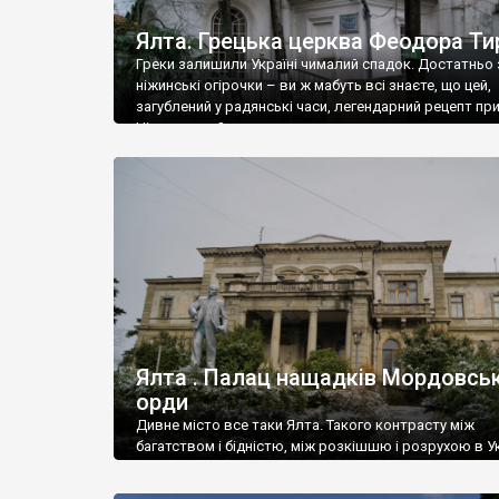
Ялта. Грецька церква Феодора Ти
Греки залишили Україні чималий спадок. Достатньо 
ніжинські огірочки – ви ж мабуть всі знаєте, що цей,
загублений у радянські часи, легендарний рецепт пр
Ніжин греки?
Ялта . Палац нащадків Мордовськ
орди
Дивне місто все таки Ялта. Такого контрасту між
багатством і бідністю, між розкішшю і розрухою в Ук
більше не знайдеш.