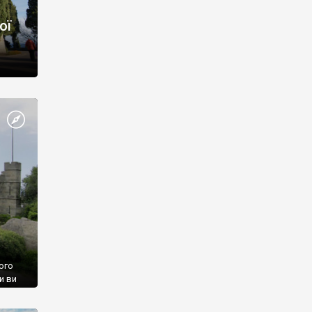
ої
ого
и ви