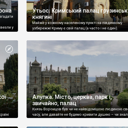
рона
Утьос. Кримський палац грузинськ
княгині
згадати
Майже у кожному населеному пункті на південному
ивезли у
узбережжі Криму є свій палац (а часто і не один).
ої
Алупка. Місто, церква, парк і,
звичайно, палац
Князь Воронцов був чи не найвідомішою людиною св
раїні
часу, але давайте не будемо кривити душею – чи знал
це прізвище до відвідин Алупки? Мабуть все таки ні.