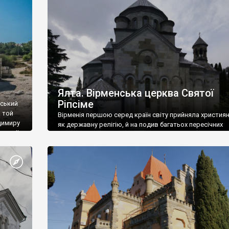
ефактів
називаються «повстяками» (postaki)…” “Вино. Крим
єкту
виробляє відмінне вино і його вдосталь: воно все ду
го».
легке біле і дуже […]
ти та
Ялта. Вірменська церква Святої
Ріпсіме
вський
 той
Вірменія першою серед країн світу прийняла христия
димиру
як державну релігію, й на подив багатьох пересічних
илю ІІ,
українців, які усіх кавказців вважають мусульманами,
 в
вірмени є відданими вірянами Христа