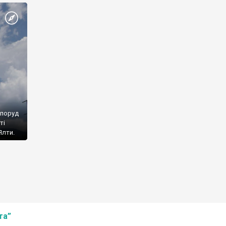
споруд
ті
Ялти.
та”