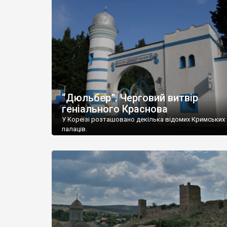
“Дюльбер”. Черговий витвір
геніального Краснова
У Кореїзі розташовано декілька відомих Кримських
палаців.