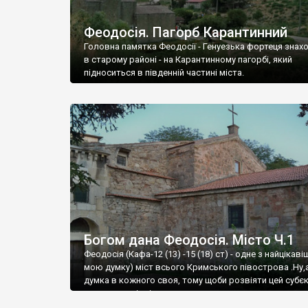
Феодосія. Пагорб Карантинний
Головна памятка Феодосії - Генуезька фортеця знах
в старому районі - на Карантинному пагорбі, який
підноситься в південній частині міста.
Богом дана Феодосія. Місто Ч.1
Феодосія (Кафа-12 (13) -15 (18) ст) - одне з найцікаві
мою думку) міст всього Кримського півострова .Ну,
думка в кожного своя, тому щоби розвіяти цей субєк
запрошую відвідати це