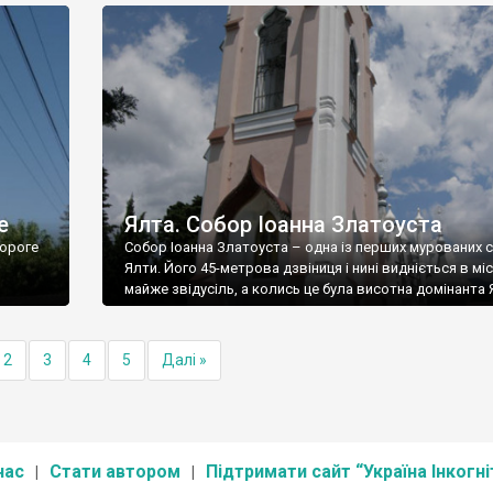
е
Ялта. Собор Іоанна Златоуста
ороге
Собор Іоанна Златоуста – одна із перших мурованих 
Ялти. Його 45-метрова дзвіниця і нині видніється в міс
майже звідусіль, а колись це була висотна домінанта 
2
3
4
5
Далі »
нас
Стати автором
Підтримати сайт “Україна Інкогні