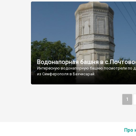
Водонапорная башня в с.Почтово
Интересную водонапорную башню посмотрели по д
из Симферополя в Бахчисарай.
1
Про 