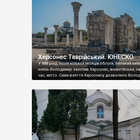
музею «Новгородський музей-заповідник» сотні арт
візантійської доби. Раритети викрадені з фондів об’
культурної спадщини ЮНЕСКО «Херсонеса Таврійсько
Офіційно – на виставку «Золото Візантії», але експер
влада в Україні вважають це лише […]
Херсонес Таврійський. ЮНЕСКО
У 988 році, після кількох місяців облоги, Великий киї
князь Володимир захопив Херсонес, візантійське, на
час, місто. Саме взяття Херсонесу дозволило Воло
диктувати свої умови візантійському імператору Вас
та одружитися з його дочкою Ганною. Цього ж року,
Херсонесі Володимир-язичник, став Василем-
християнином. А потім було Хрещення Русі. На честь
Херсонесу Таврійського названо місто […]