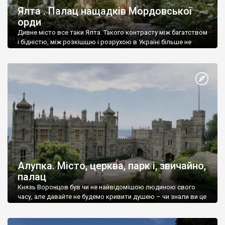
Ялта . Палац нащадків Мордовської
орди
Дивне місто все таки Ялта. Такого контрасту між багатством
і бідністю, між розкішшю і розрухою в Україні більше не
знайдеш.
Алупка. Місто, церква, парк і, звичайно,
палац
Князь Воронцов був чи не найвідомішою людиною свого
часу, але давайте не будемо кривити душею – чи знали ви це
прізвище до відвідин Алупки? Мабуть все таки ні.