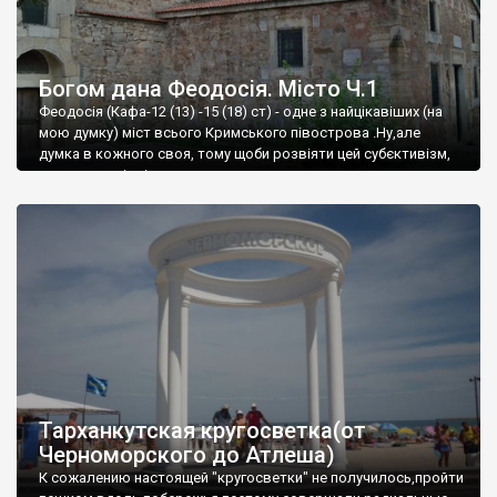
Богом дана Феодосія. Місто Ч.1
Феодосія (Кафа-12 (13) -15 (18) ст) - одне з найцікавіших (на
мою думку) міст всього Кримського півострова .Ну,але
думка в кожного своя, тому щоби розвіяти цей субєктивізм,
запрошую відвідати це
Тарханкутская кругосветка(от
Черноморского до Атлеша)
К сожалению настоящей "кругосветки" не получилось,пройти