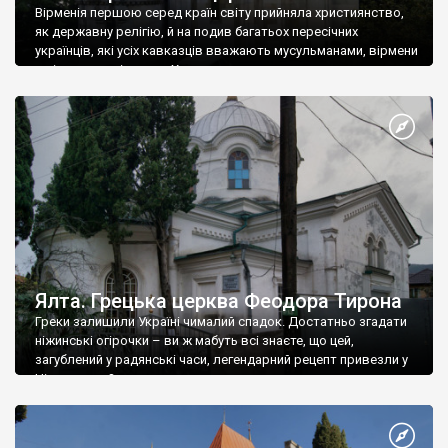
Вірменія першою серед країн світу прийняла християнство,
як державну релігію, й на подив багатьох пересічних
українців, які усіх кавказців вважають мусульманами, вірмени
є відданими вірянами Христа
Ялта. Грецька церква Феодора Тирона
Греки залишили Україні чималий спадок. Достатньо згадати
ніжинські огірочки – ви ж мабуть всі знаєте, що цей,
загублений у радянські часи, легендарний рецепт привезли у
Ніжин греки?