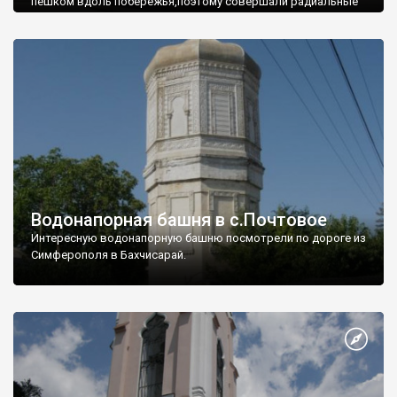
пешком вдоль побережья,поэтому совершали радиальные
вылазки из Оленевки.
Водонапорная башня в с.Почтовое
Интересную водонапорную башню посмотрели по дороге из
Симферополя в Бахчисарай.