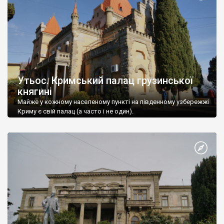
Утьос. Кримський палац грузинської
княгині
Майже у кожному населеному пункті на південному узбережжі
Криму є свій палац (а часто і не один).