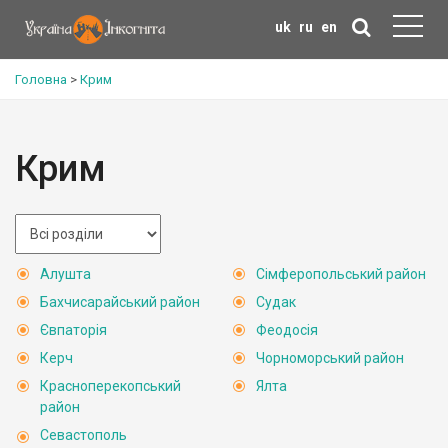
uk
ru
en
Головна
>
Крим
Крим
Алушта
Сімферопольський район
Бахчисарайський район
Судак
Євпаторія
Феодосія
Керч
Чорноморський район
Красноперекопський
Ялта
район
Севастополь