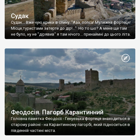
Судак
Судак... Вже чую крики в спину: "Ааа, попса! Муляжна фортеця!
Місце,туристами затерте до дір!..." Но то шо? А мене ще там
не було, ну не "дірявив" я там нічого... принаймні до цього літа.
Феодосія. Пагорб Карантинний
Головна памятка Феодосії - Генуезька фортеця знаходиться в
старому районі - на Карантинному пагорбі, який підноситься в
південній частині міста.