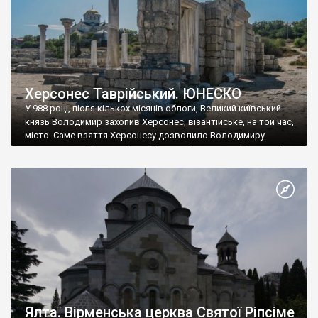
Херсонес Таврійський. ЮНЕСКО
У 988 році, після кількох місяців облоги, Великий київський
князь Володимир захопив Херсонес, візантійське, на той час,
місто. Саме взяття Херсонесу дозволило Володимиру
диктувати свої умови візантійському імператору Василю ІІ, та
одружитися з його дочкою Ганною. Цього ж року, в
Херсонесі Володимир-язичник, став Василем-християнином.
А потім було Хрещення Русі. На честь Херсонесу Таврійського
названо місто […]
Ялта. Вірменська церква Святої Ріпсіме