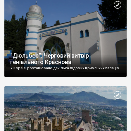
“Дюльбер”. Черговий витвір
геніального Краснова
У Кореїзі розташовано декілька відомих Кримських палаців.