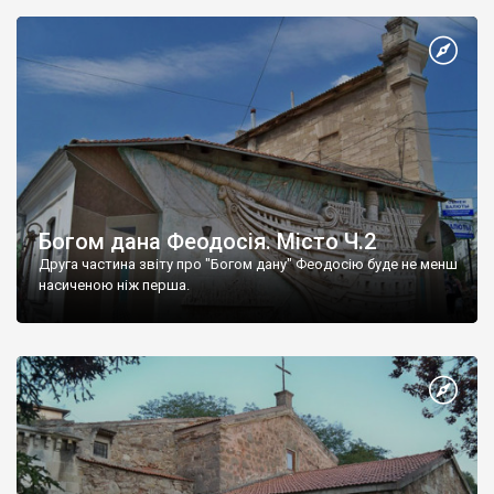
Богом дана Феодосія. Місто Ч.2
Друга частина звіту про "Богом дану" Феодосію буде не менш
насиченою ніж перша.