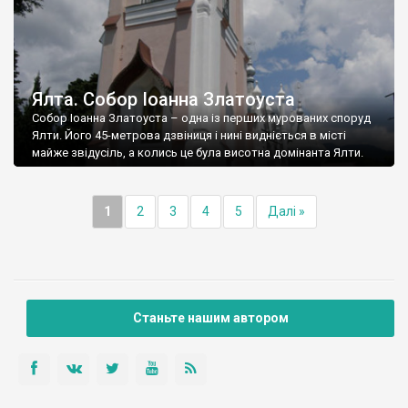
Ялта. Собор Іоанна Златоуста
Собор Іоанна Златоуста – одна із перших мурованих споруд
Ялти. Його 45-метрова дзвіниця і нині видніється в місті
майже звідусіль, а колись це була висотна домінанта Ялти.
1
2
3
4
5
Далі »
Станьте нашим автором