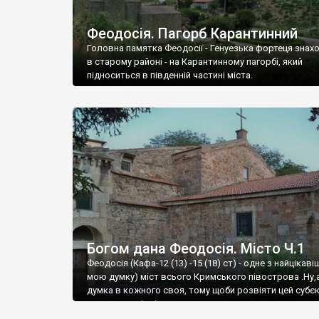
Феодосія. Пагорб Карантинний
Головна памятка Феодосії - Генуезька фортеця знах
в старому районі - на Карантинному пагорбі, який
підноситься в південній частині міста.
Богом дана Феодосія. Місто Ч.1
Феодосія (Кафа-12 (13) -15 (18) ст) - одне з найцікаві
мою думку) міст всього Кримського півострова .Ну,
думка в кожного своя, тому щоби розвіяти цей субєк
запрошую відвідати це