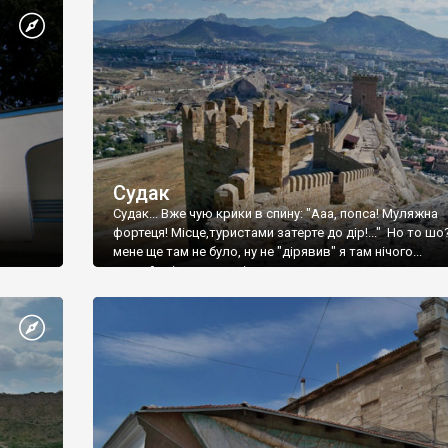
Судак
Судак... Вже чую крики в спину: "Ааа, попса! Муляжна
фортеця! Місце,туристами затерте до дір!..." Но то шо
мене ще там не було, ну не "дірявив" я там нічого...
принаймні до цього літа.