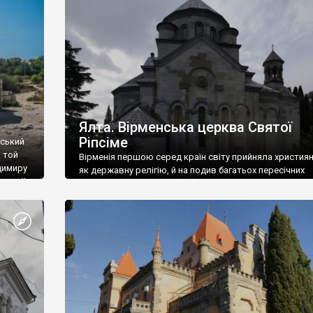
ефактів
називаються «повстяками» (postaki)…” “Вино. Крим
єкту
виробляє відмінне вино і його вдосталь: воно все ду
го».
легке біле і дуже […]
ти та
Ялта. Вірменська церква Святої
Ріпсіме
вський
 той
Вірменія першою серед країн світу прийняла христия
димиру
як державну релігію, й на подив багатьох пересічних
илю ІІ,
українців, які усіх кавказців вважають мусульманами,
 в
вірмени є відданими вірянами Христа