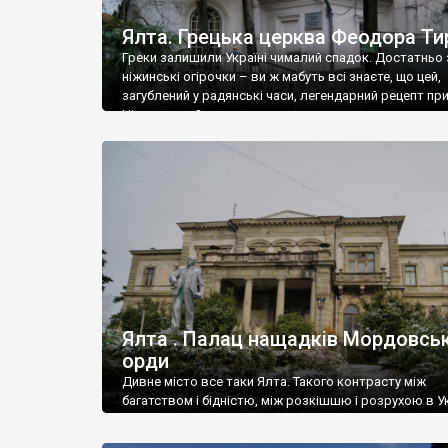
Ялта. Грецька церква Феодора Ти
Греки залишили Україні чималий спадок. Достатньо 
ніжинські огірочки – ви ж мабуть всі знаєте, що цей,
загублений у радянські часи, легендарний рецепт пр
Ніжин греки?
Ялта . Палац нащадків Мордовськ
орди
Дивне місто все таки Ялта. Такого контрасту між
багатством і бідністю, між розкішшю і розрухою в Ук
більше не знайдеш.