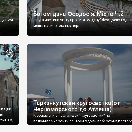
Богом дана Феодосія. Місто Ч.2
одиться
Друга частина звіту про "Богом дану" Феодосію буде 
менш насиченою ніж перша.
Тарханкутская кругосветка(от
Черноморского до Атлеша)
ших (на
але
К сожалению настоящей "кругосветки" не
тивізм,
получилось,пройти пешком вдоль побережья,поэтом
совершали радиальные вылазки из Оленевки.