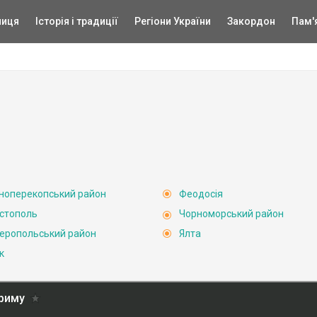
ниця
Історія і традиції
Регіони України
Закордон
Пам'
ноперекопський район
Феодосія
стополь
Чорноморський район
еропольський район
Ялта
к