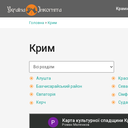
Крам
Головна
>
Крим
Крим
Алушта
Крас
Бахчисарайський район
Сева
Євпаторія
Сімф
Керч
Суда