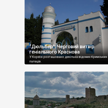
“Дюльбер”. Черговий витвір
геніального Краснова
У Кореїзі розташовано декілька відомих Кримських
палаців.