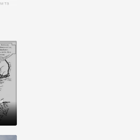
им та
ора і
є
го типу,
ей-
рний
ста:
 райони
від 2
I
і,
рукти,
 котрі