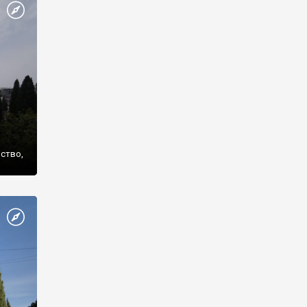
же
нство,