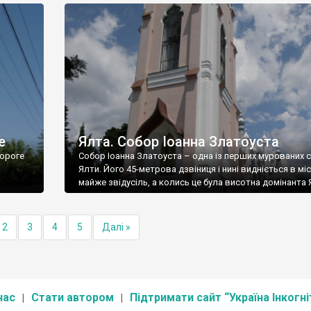
е
Ялта. Собор Іоанна Златоуста
ороге
Собор Іоанна Златоуста – одна із перших мурованих 
Ялти. Його 45-метрова дзвіниця і нині видніється в міс
майже звідусіль, а колись це була висотна домінанта 
2
3
4
5
Далі »
нас
Стати автором
Підтримати сайт “Україна Інкогні