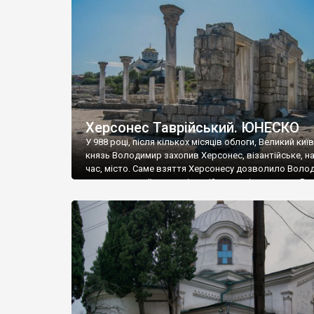
музею «Новгородський музей-заповідник» сотні арт
візантійської доби. Раритети викрадені з фондів об’
культурної спадщини ЮНЕСКО «Херсонеса Таврійсько
Офіційно – на виставку «Золото Візантії», але експер
влада в Україні вважають це лише […]
Херсонес Таврійський. ЮНЕСКО
У 988 році, після кількох місяців облоги, Великий киї
князь Володимир захопив Херсонес, візантійське, на
час, місто. Саме взяття Херсонесу дозволило Воло
диктувати свої умови візантійському імператору Вас
та одружитися з його дочкою Ганною. Цього ж року,
Херсонесі Володимир-язичник, став Василем-
християнином. А потім було Хрещення Русі. На честь
Херсонесу Таврійського названо місто […]