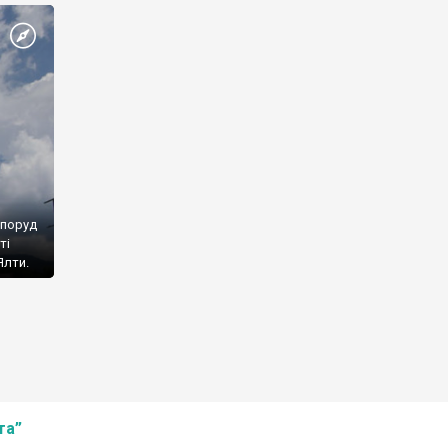
споруд
ті
Ялти.
та”