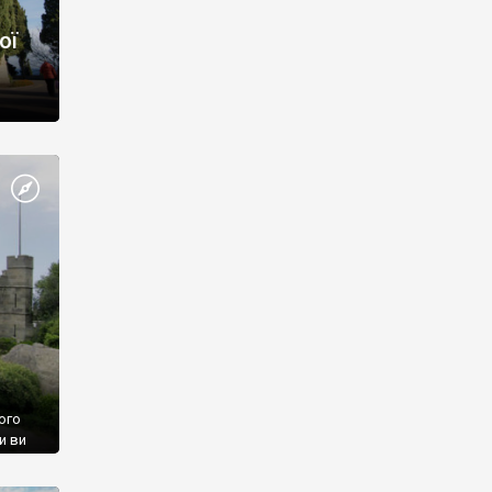
ої
ого
и ви