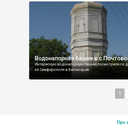
Водонапорная башня в с.Почтово
Интересную водонапорную башню посмотрели по д
из Симферополя в Бахчисарай.
1
Про 