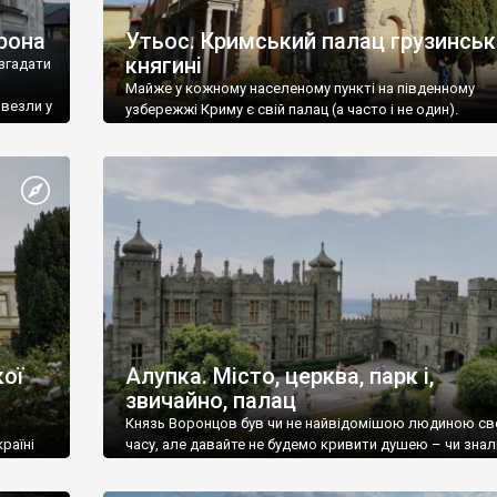
рона
Утьос. Кримський палац грузинськ
княгині
згадати
Майже у кожному населеному пункті на південному
ивезли у
узбережжі Криму є свій палац (а часто і не один).
ої
Алупка. Місто, церква, парк і,
звичайно, палац
Князь Воронцов був чи не найвідомішою людиною св
раїні
часу, але давайте не будемо кривити душею – чи знал
це прізвище до відвідин Алупки? Мабуть все таки ні.