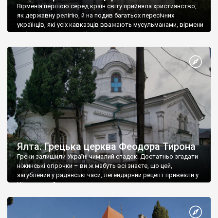
Вірменія першою серед країн світу прийняла християнство,
як державну релігію, й на подив багатьох пересічних
українців, які усіх кавказців вважають мусульманами, вірмени
є відданими вірянами Христа
Ялта. Грецька церква Феодора Тирона
Греки залишили Україні чималий спадок. Достатньо згадати
ніжинські огірочки – ви ж мабуть всі знаєте, що цей,
загублений у радянські часи, легендарний рецепт привезли у
Ніжин греки?