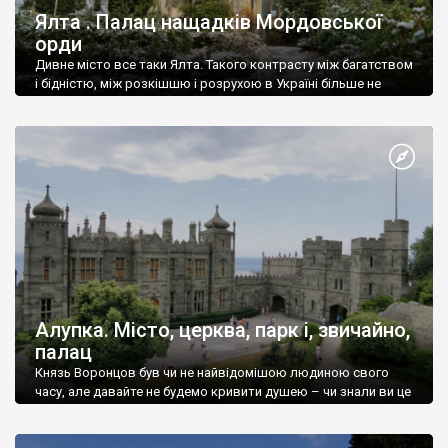
Ялта . Палац нащадків Мордовської
орди
Дивне місто все таки Ялта. Такого контрасту між багатством
і бідністю, між розкішшю і розрухою в Україні більше не
знайдеш.
Алупка. Місто, церква, парк і, звичайно,
палац
Князь Воронцов був чи не найвідомішою людиною свого
часу, але давайте не будемо кривити душею – чи знали ви це
прізвище до відвідин Алупки? Мабуть все таки ні.