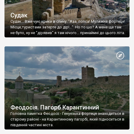
Судак
Судак... Вже чую крики в спину: "Ааа, попса! Муляжна фортеця!
Місце,туристами затерте до дір!..." Но то шо? А мене ще там
не було, ну не "дірявив" я там нічого... принаймні до цього літа.
Феодосія. Пагорб Карантинний
Головна памятка Феодосії - Генуезька фортеця знаходиться в
старому районі - на Карантинному пагорбі, який підноситься в
південній частині міста.