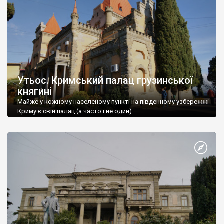
Утьос. Кримський палац грузинської
княгині
Майже у кожному населеному пункті на південному узбережжі
Криму є свій палац (а часто і не один).