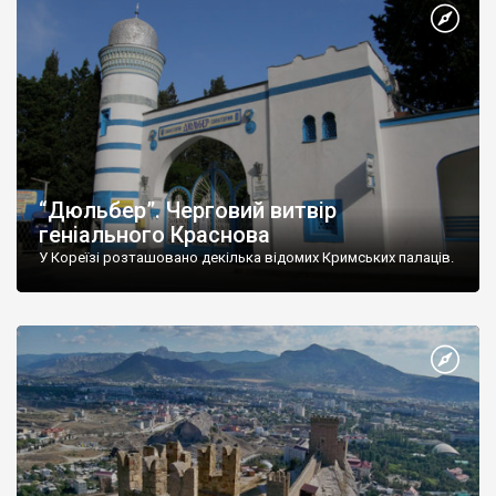
“Дюльбер”. Черговий витвір
геніального Краснова
У Кореїзі розташовано декілька відомих Кримських палаців.