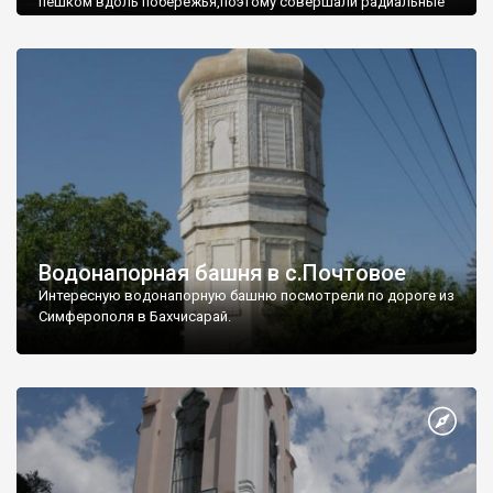
пешком вдоль побережья,поэтому совершали радиальные
вылазки из Оленевки.
Водонапорная башня в с.Почтовое
Интересную водонапорную башню посмотрели по дороге из
Симферополя в Бахчисарай.