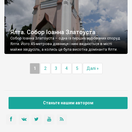
Ялта. Собор Іоанна Златоуста
Собор Іоанна Златоуста – одна із перших мурованих споруд
Ялти. Його 45-метрова дзвіниця і нині видніється в місті
майже звідусіль, а колись це була висотна домінанта Ялти.
1
2
3
4
5
Далі »
Станьте нашим автором