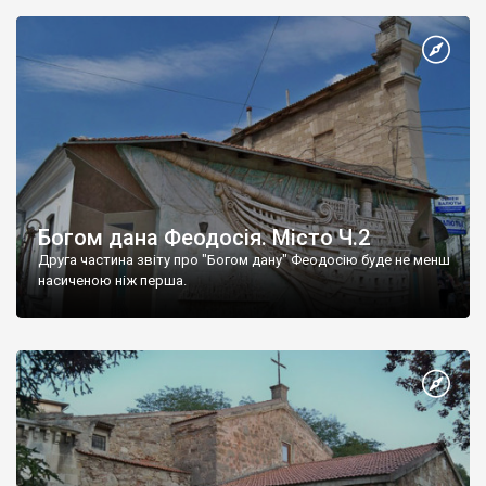
Богом дана Феодосія. Місто Ч.2
Друга частина звіту про "Богом дану" Феодосію буде не менш
насиченою ніж перша.