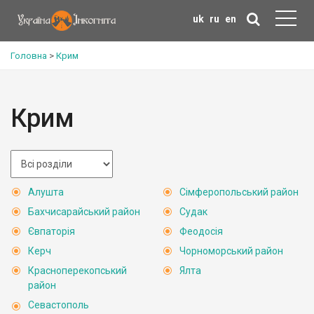
uk
ru
en
Головна
>
Крим
Крим
Алушта
Сімферопольський район
Бахчисарайський район
Судак
Євпаторія
Феодосія
Керч
Чорноморський район
Красноперекопський
Ялта
район
Севастополь