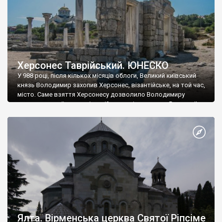
Херсонес Таврійський. ЮНЕСКО
У 988 році, після кількох місяців облоги, Великий київський
князь Володимир захопив Херсонес, візантійське, на той час,
місто. Саме взяття Херсонесу дозволило Володимиру
диктувати свої умови візантійському імператору Василю ІІ, та
одружитися з його дочкою Ганною. Цього ж року, в
Херсонесі Володимир-язичник, став Василем-християнином.
А потім було Хрещення Русі. На честь Херсонесу Таврійського
названо місто […]
Ялта. Вірменська церква Святої Ріпсіме