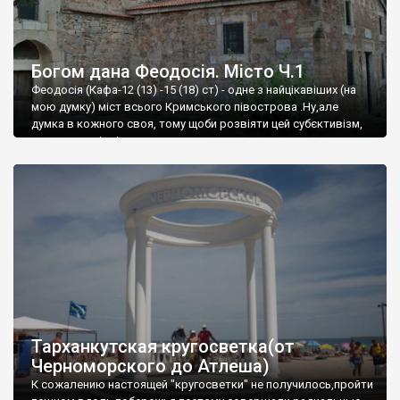
Богом дана Феодосія. Місто Ч.1
Феодосія (Кафа-12 (13) -15 (18) ст) - одне з найцікавіших (на
мою думку) міст всього Кримського півострова .Ну,але
думка в кожного своя, тому щоби розвіяти цей субєктивізм,
запрошую відвідати це
Тарханкутская кругосветка(от
Черноморского до Атлеша)
К сожалению настоящей "кругосветки" не получилось,пройти