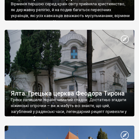
Вірменія першою серед країн світу прийняла християнство,
як державну релігію, й на подив багатьох пересічних
українців, які усіх кавказців вважають мусульманами, вірмени
є відданими вірянами Христа
Ялта. Грецька церква Феодора Тирона
Греки залишили Україні чималий спадок. Достатньо згадати
ніжинські огірочки – ви ж мабуть всі знаєте, що цей,
загублений у радянські часи, легендарний рецепт привезли у
Ніжин греки?