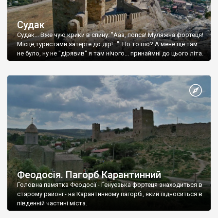
Судак
Судак... Вже чую крики в спину: "Ааа, попса! Муляжна фортеця!
Місце,туристами затерте до дір!..." Но то шо? А мене ще там
не було, ну не "дірявив" я там нічого... принаймні до цього літа.
Феодосія. Пагорб Карантинний
Головна памятка Феодосії - Генуезька фортеця знаходиться в
старому районі - на Карантинному пагорбі, який підноситься в
південній частині міста.