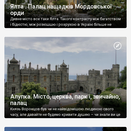
Ялта . Палац нащадків Мордовської
орди
Дивне місто все таки Ялта. Такого контрасту між багатством
і бідністю, між розкішшю і розрухою в Україні більше не
знайдеш.
Алупка. Місто, церква, парк і, звичайно,
палац
Князь Воронцов був чи не найвідомішою людиною свого
часу, але давайте не будемо кривити душею – чи знали ви це
прізвище до відвідин Алупки? Мабуть все таки ні.