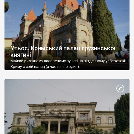
Утьос. Кримський палац грузинської
княгині
Майже у кожному населеному пункті на південному узбережжі
Криму є свій палац (а часто і не один).