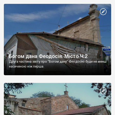
Богом дана Феодосія. Місто Ч.2
Друга частина звіту про "Богом дану" Феодосію буде не менш
насиченою ніж перша.