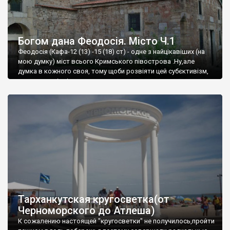
Богом дана Феодосія. Місто Ч.1
Феодосія (Кафа-12 (13) -15 (18) ст) - одне з найцікавіших (на
мою думку) міст всього Кримського півострова .Ну,але
думка в кожного своя, тому щоби розвіяти цей субєктивізм,
запрошую відвідати це
Тарханкутская кругосветка(от
Черноморского до Атлеша)
К сожалению настоящей "кругосветки" не получилось,пройти