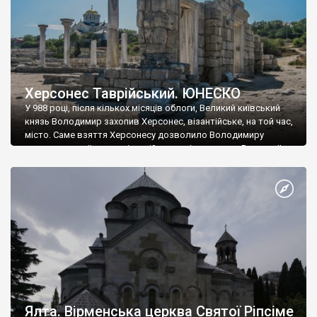
Херсонес Таврійський. ЮНЕСКО
У 988 році, після кількох місяців облоги, Великий київський
князь Володимир захопив Херсонес, візантійське, на той час,
місто. Саме взяття Херсонесу дозволило Володимиру
диктувати свої умови візантійському імператору Василю ІІ, та
одружитися з його дочкою Ганною. Цього ж року, в
Херсонесі Володимир-язичник, став Василем-християнином.
А потім було Хрещення Русі. На честь Херсонесу Таврійського
названо місто […]
Ялта. Вірменська церква Святої Ріпсіме