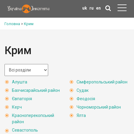
uk
ru
en
Головна
>
Крим
Крим
Алушта
Сімферопольський район
Бахчисарайський район
Судак
Євпаторія
Феодосія
Керч
Чорноморський район
Красноперекопський
Ялта
район
Севастополь