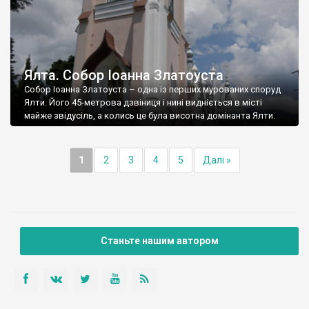
Ялта. Собор Іоанна Златоуста
Собор Іоанна Златоуста – одна із перших мурованих споруд
Ялти. Його 45-метрова дзвіниця і нині видніється в місті
майже звідусіль, а колись це була висотна домінанта Ялти.
1
2
3
4
5
Далі »
Станьте нашим автором