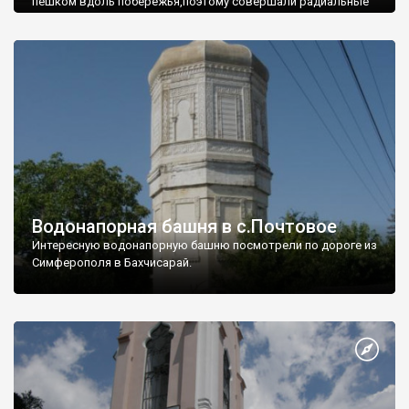
пешком вдоль побережья,поэтому совершали радиальные
вылазки из Оленевки.
Водонапорная башня в с.Почтовое
Интересную водонапорную башню посмотрели по дороге из
Симферополя в Бахчисарай.