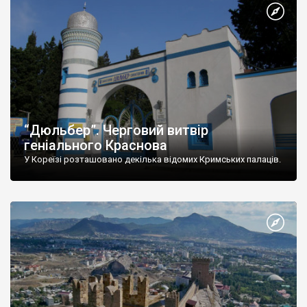
“Дюльбер”. Черговий витвір
геніального Краснова
У Кореїзі розташовано декілька відомих Кримських палаців.