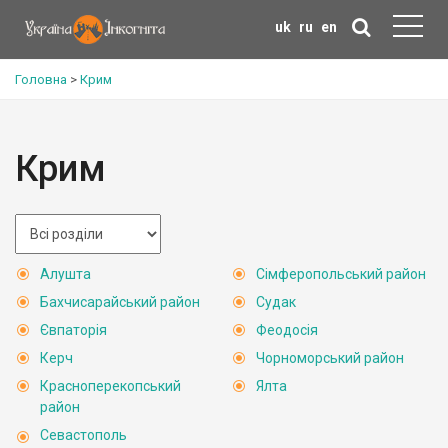
uk
ru
en
Головна
>
Крим
Крим
Алушта
Сімферопольський район
Бахчисарайський район
Судак
Євпаторія
Феодосія
Керч
Чорноморський район
Красноперекопський
Ялта
район
Севастополь