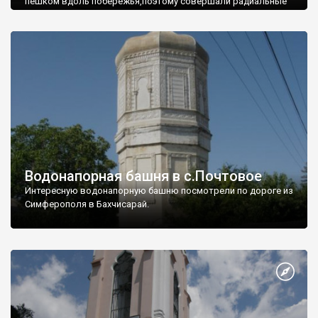
пешком вдоль побережья,поэтому совершали радиальные
вылазки из Оленевки.
Водонапорная башня в с.Почтовое
Интересную водонапорную башню посмотрели по дороге из
Симферополя в Бахчисарай.