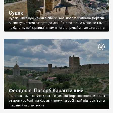
Судак
Судак... Вже чую крики в спину: "Ааа, попса! Муляжна фортеця!
Місце,туристами затерте до дір!..." Но то шо? А мене ще там
не було, ну не "дірявив" я там нічого... принаймні до цього літа.
Феодосія. Пагорб Карантинний
Головна памятка Феодосії - Генуезька фортеця знаходиться в
старому районі - на Карантинному пагорбі, який підноситься в
південній частині міста.