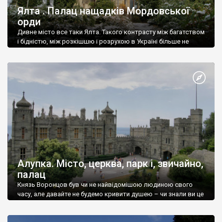
Ялта . Палац нащадків Мордовської
орди
Дивне місто все таки Ялта. Такого контрасту між багатством
і бідністю, між розкішшю і розрухою в Україні більше не
знайдеш.
Алупка. Місто, церква, парк і, звичайно,
палац
Князь Воронцов був чи не найвідомішою людиною свого
часу, але давайте не будемо кривити душею – чи знали ви це
прізвище до відвідин Алупки? Мабуть все таки ні.