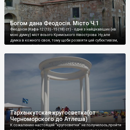
Богом дана Феодосія. Місто Ч.1
Феодосія (Кафа-12 (13) -15 (18) ст) - одне з найцікавіших (на
мою думку) міст всього Кримського півострова .Ну,але
думка в кожного своя, тому щоби розвіяти цей субєктивізм,
запрошую відвідати це
Тарханкутская кругосветка(от
Черноморского до Атлеша)
К сожалению настоящей "кругосветки" не получилось,пройти