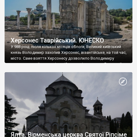
Херсонес Таврійський. ЮНЕСКО
У 988 році, після кількох місяців облоги, Великий київський
князь Володимир захопив Херсонес, візантійське, на той час,
місто. Саме взяття Херсонесу дозволило Володимиру
диктувати свої умови візантійському імператору Василю ІІ, та
одружитися з його дочкою Ганною. Цього ж року, в
Херсонесі Володимир-язичник, став Василем-християнином.
А потім було Хрещення Русі. На честь Херсонесу Таврійського
названо місто […]
Ялта. Вірменська церква Святої Ріпсіме