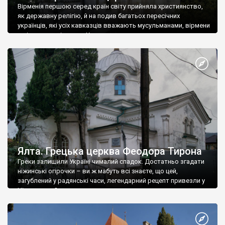
Вірменія першою серед країн світу прийняла християнство,
як державну релігію, й на подив багатьох пересічних
українців, які усіх кавказців вважають мусульманами, вірмени
є відданими вірянами Христа
Ялта. Грецька церква Феодора Тирона
Греки залишили Україні чималий спадок. Достатньо згадати
ніжинські огірочки – ви ж мабуть всі знаєте, що цей,
загублений у радянські часи, легендарний рецепт привезли у
Ніжин греки?