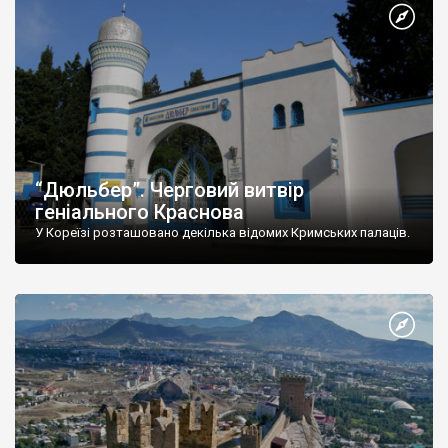
“Дюльбер”. Черговий витвір
геніального Краснова
У Кореїзі розташовано декілька відомих Кримських палаців.