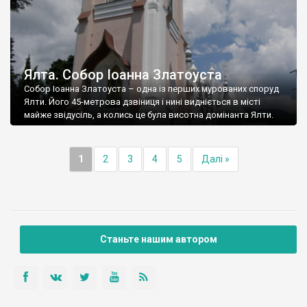
Ялта. Собор Іоанна Златоуста
Собор Іоанна Златоуста – одна із перших мурованих споруд
Ялти. Його 45-метрова дзвіниця і нині видніється в місті
майже звідусіль, а колись це була висотна домінанта Ялти.
1
2
3
4
5
Далі »
Станьте нашим автором