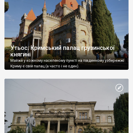
Утьос. Кримський палац грузинської
княгині
Майже у кожному населеному пункті на південному узбережжі
Криму є свій палац (а часто і не один).