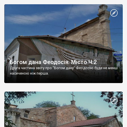
Богом дана Феодосія. Місто Ч.2
Друга частина звіту про "Богом дану" Феодосію буде не менш
насиченою ніж перша.