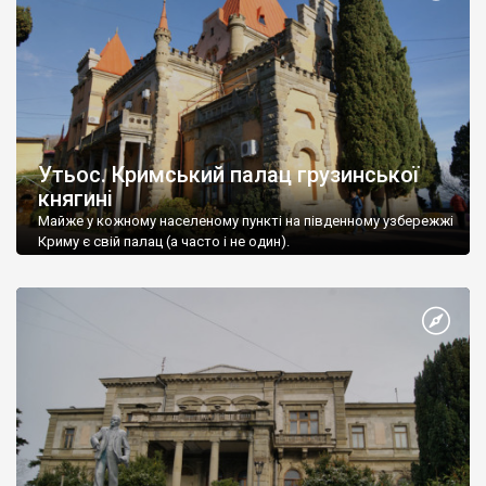
Утьос. Кримський палац грузинської
княгині
Майже у кожному населеному пункті на південному узбережжі
Криму є свій палац (а часто і не один).