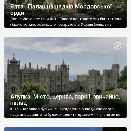
Ялта . Палац нащадків Мордовської
орди
Дивне місто все таки Ялта. Такого контрасту між багатством
і бідністю, між розкішшю і розрухою в Україні більше не
знайдеш.
Алупка. Місто, церква, парк і, звичайно,
палац
Князь Воронцов був чи не найвідомішою людиною свого
часу, але давайте не будемо кривити душею – чи знали ви це
прізвище до відвідин Алупки? Мабуть все таки ні.