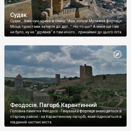
Судак
Судак... Вже чую крики в спину: "Ааа, попса! Муляжна фортеця!
Місце,туристами затерте до дір!..." Но то шо? А мене ще там
не було, ну не "дірявив" я там нічого... принаймні до цього літа.
Феодосія. Пагорб Карантинний
Головна памятка Феодосії - Генуезька фортеця знаходиться в
старому районі - на Карантинному пагорбі, який підноситься в
південній частині міста.