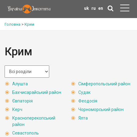
uk
ru
en
Головна
>
Крим
Крим
Алушта
Сімферопольський район
Бахчисарайський район
Судак
Євпаторія
Феодосія
Керч
Чорноморський район
Красноперекопський
Ялта
район
Севастополь