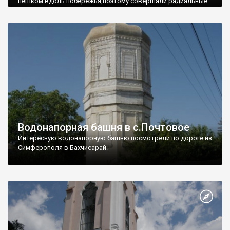
пешком вдоль побережья,поэтому совершали радиальные
вылазки из Оленевки.
Водонапорная башня в с.Почтовое
Интересную водонапорную башню посмотрели по дороге из
Симферополя в Бахчисарай.