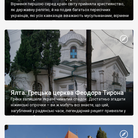
Вірменія першою серед країн світу прийняла християнство,
як державну релігію, й на подив багатьох пересічних
українців, які усіх кавказців вважають мусульманами, вірмени
є відданими вірянами Христа
Ялта. Грецька церква Феодора Тирона
Греки залишили Україні чималий спадок. Достатньо згадати
ніжинські огірочки – ви ж мабуть всі знаєте, що цей,
загублений у радянські часи, легендарний рецепт привезли у
Ніжин греки?