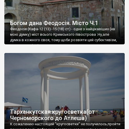
Богом дана Феодосія. Місто Ч.1
Феодосія (Кафа-12 (13) -15 (18) ст) - одне з найцікавіших (на
мою думку) міст всього Кримського півострова .Ну,але
думка в кожного своя, тому щоби розвіяти цей субєктивізм,
запрошую відвідати це
Тарханкутская кругосветка(от
Черноморского до Атлеша)
К сожалению настоящей "кругосветки" не получилось,пройти