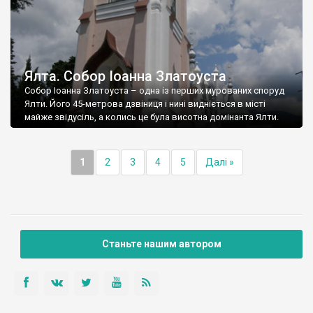
Ялта. Собор Іоанна Златоуста
Собор Іоанна Златоуста – одна із перших мурованих споруд
Ялти. Його 45-метрова дзвіниця і нині видніється в місті
майже звідусіль, а колись це була висотна домінанта Ялти.
1
2
3
4
5
Далі »
Станьте нашим автором