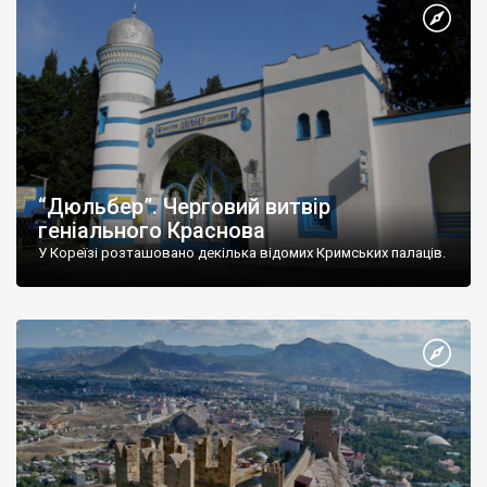
“Дюльбер”. Черговий витвір
геніального Краснова
У Кореїзі розташовано декілька відомих Кримських палаців.