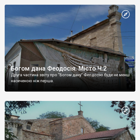
Богом дана Феодосія. Місто Ч.2
Друга частина звіту про "Богом дану" Феодосію буде не менш
насиченою ніж перша.