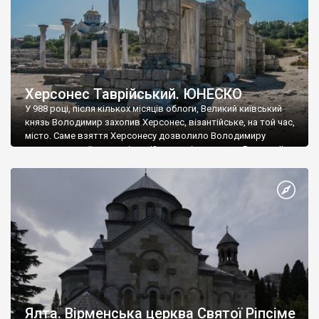
Херсонес Таврійський. ЮНЕСКО
У 988 році, після кількох місяців облоги, Великий київський
князь Володимир захопив Херсонес, візантійське, на той час,
місто. Саме взяття Херсонесу дозволило Володимиру
диктувати свої умови візантійському імператору Василю ІІ, та
одружитися з його дочкою Ганною. Цього ж року, в
Херсонесі Володимир-язичник, став Василем-християнином.
А потім було Хрещення Русі. На честь Херсонесу Таврійського
названо місто […]
Ялта. Вірменська церква Святої Ріпсіме