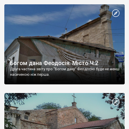
Богом дана Феодосія. Місто Ч.2
Друга частина звіту про "Богом дану" Феодосію буде не менш
насиченою ніж перша.