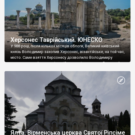
Херсонес Таврійський. ЮНЕСКО
У 988 році, після кількох місяців облоги, Великий київський
князь Володимир захопив Херсонес, візантійське, на той час,
місто. Саме взяття Херсонесу дозволило Володимиру
диктувати свої умови візантійському імператору Василю ІІ, та
одружитися з його дочкою Ганною. Цього ж року, в
Херсонесі Володимир-язичник, став Василем-християнином.
А потім було Хрещення Русі. На честь Херсонесу Таврійського
названо місто […]
Ялта. Вірменська церква Святої Ріпсіме