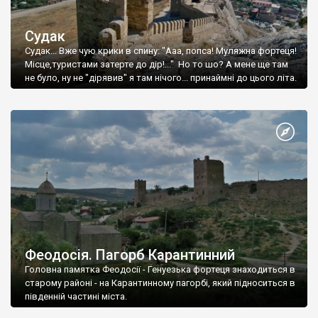
Судак
Судак... Вже чую крики в спину: "Ааа, попса! Муляжна фортеця!
Місце,туристами затерте до дір!..." Но то шо? А мене ще там
не було, ну не "дірявив" я там нічого... принаймні до цього літа.
Феодосія. Пагорб Карантинний
Головна памятка Феодосії - Генуезька фортеця знаходиться в
старому районі - на Карантинному пагорбі, який підноситься в
південній частині міста.