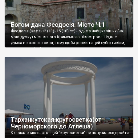
Богом дана Феодосія. Місто Ч.1
Феодосія (Кафа-12 (13) -15 (18) ст) - одне з найцікавіших (на
мою думку) міст всього Кримського півострова .Ну,але
думка в кожного своя, тому щоби розвіяти цей субєктивізм,
запрошую відвідати це
Тарханкутская кругосветка(от
Черноморского до Атлеша)
К сожалению настоящей "кругосветки" не получилось,пройти