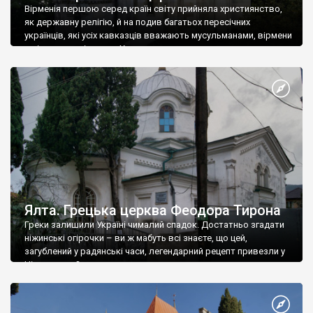
Вірменія першою серед країн світу прийняла християнство,
як державну релігію, й на подив багатьох пересічних
українців, які усіх кавказців вважають мусульманами, вірмени
є відданими вірянами Христа
Ялта. Грецька церква Феодора Тирона
Греки залишили Україні чималий спадок. Достатньо згадати
ніжинські огірочки – ви ж мабуть всі знаєте, що цей,
загублений у радянські часи, легендарний рецепт привезли у
Ніжин греки?