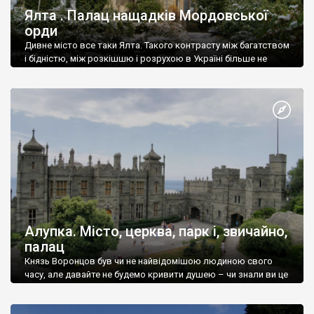
Ялта . Палац нащадків Мордовської
орди
Дивне місто все таки Ялта. Такого контрасту між багатством
і бідністю, між розкішшю і розрухою в Україні більше не
знайдеш.
Алупка. Місто, церква, парк і, звичайно,
палац
Князь Воронцов був чи не найвідомішою людиною свого
часу, але давайте не будемо кривити душею – чи знали ви це
прізвище до відвідин Алупки? Мабуть все таки ні.