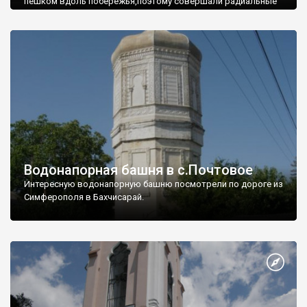
пешком вдоль побережья,поэтому совершали радиальные
вылазки из Оленевки.
Водонапорная башня в с.Почтовое
Интересную водонапорную башню посмотрели по дороге из
Симферополя в Бахчисарай.