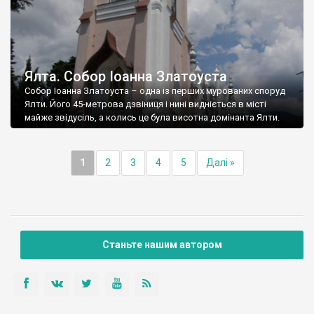
Ялта. Собор Іоанна Златоуста
Собор Іоанна Златоуста – одна із перших мурованих споруд
Ялти. Його 45-метрова дзвіниця і нині видніється в місті
майже звідусіль, а колись це була висотна домінанта Ялти.
1
2
3
4
5
Далі »
Станьте нашим автором