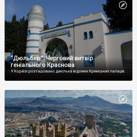
“Дюльбер”. Черговий витвір
геніального Краснова
У Кореїзі розташовано декілька відомих Кримських палаців.