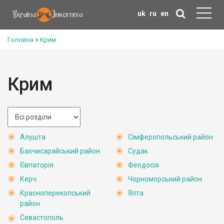
uk
ru
en
Головна
>
Крим
Крим
Алушта
Сімферопольський район
Бахчисарайський район
Судак
Євпаторія
Феодосія
Керч
Чорноморський район
Красноперекопський
Ялта
район
Севастополь