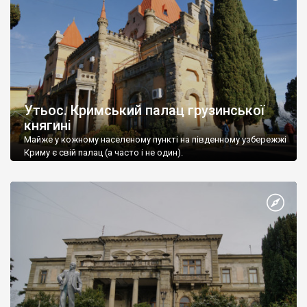
Утьос. Кримський палац грузинської
княгині
Майже у кожному населеному пункті на південному узбережжі
Криму є свій палац (а часто і не один).