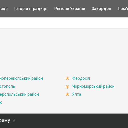
ниця
Історія і традиції
Регіони України
Закордон
Пам'
ноперекопський район
Феодосія
стополь
Чорноморський район
еропольський район
Ялта
к