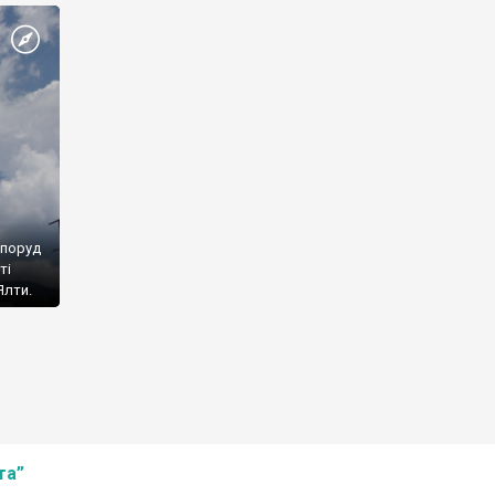
споруд
ті
Ялти.
та”