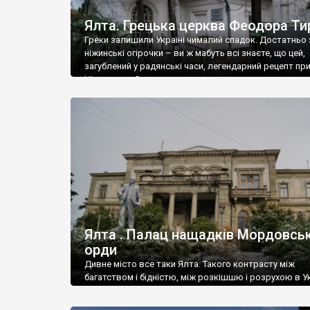
Ялта. Грецька церква Феодора Ти
Греки залишили Україні чималий спадок. Достатньо 
ніжинські огірочки – ви ж мабуть всі знаєте, що цей,
загублений у радянські часи, легендарний рецепт пр
Ніжин греки?
Ялта . Палац нащадків Мордовськ
орди
Дивне місто все таки Ялта. Такого контрасту між
багатством і бідністю, між розкішшю і розрухою в Ук
більше не знайдеш.