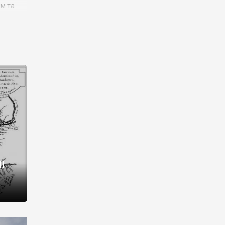
им та
ора і
є
го типу,
ей-
рний
ста:
 райони
від 2
I
і,
рукти,
 котрі