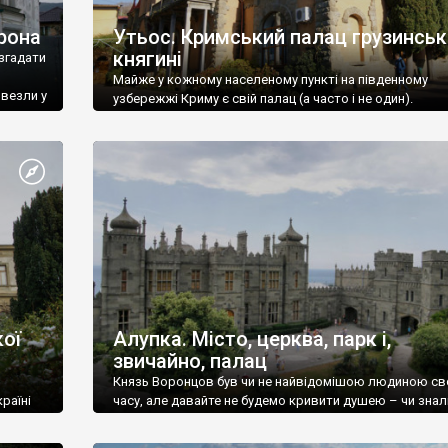
рона
Утьос. Кримський палац грузинськ
княгині
згадати
Майже у кожному населеному пункті на південному
ивезли у
узбережжі Криму є свій палац (а часто і не один).
ої
Алупка. Місто, церква, парк і,
звичайно, палац
Князь Воронцов був чи не найвідомішою людиною св
раїні
часу, але давайте не будемо кривити душею – чи знал
це прізвище до відвідин Алупки? Мабуть все таки ні.