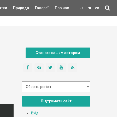
ятки
Природа
Галереї
Про нас
uk
ru
en
Станьте нашим автором
Підтримати сайт
Вхід