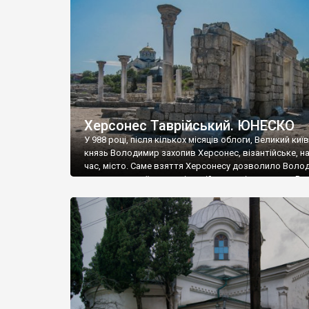
музею «Новгородський музей-заповідник» сотні арт
візантійської доби. Раритети викрадені з фондів об’
культурної спадщини ЮНЕСКО «Херсонеса Таврійсько
Офіційно – на виставку «Золото Візантії», але експер
влада в Україні вважають це лише […]
Херсонес Таврійський. ЮНЕСКО
У 988 році, після кількох місяців облоги, Великий киї
князь Володимир захопив Херсонес, візантійське, на
час, місто. Саме взяття Херсонесу дозволило Воло
диктувати свої умови візантійському імператору Вас
та одружитися з його дочкою Ганною. Цього ж року,
Херсонесі Володимир-язичник, став Василем-
християнином. А потім було Хрещення Русі. На честь
Херсонесу Таврійського названо місто […]