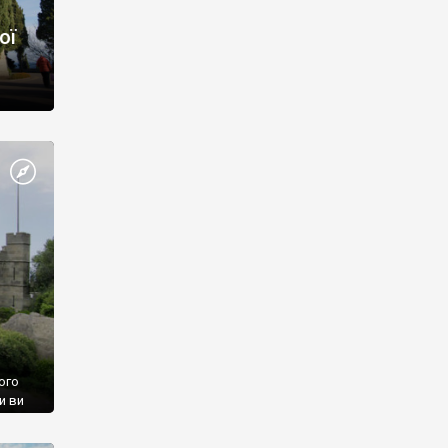
ої
ого
и ви