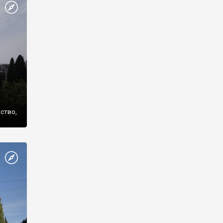
же
нство,