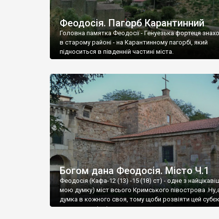
Феодосія. Пагорб Карантинний
Головна памятка Феодосії - Генуезька фортеця знах
в старому районі - на Карантинному пагорбі, який
підноситься в південній частині міста.
Богом дана Феодосія. Місто Ч.1
Феодосія (Кафа-12 (13) -15 (18) ст) - одне з найцікаві
мою думку) міст всього Кримського півострова .Ну,
думка в кожного своя, тому щоби розвіяти цей субєк
запрошую відвідати це