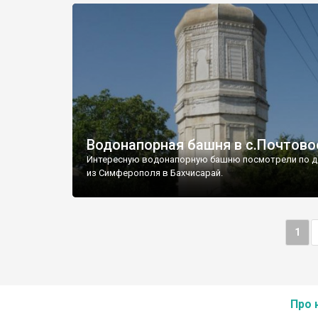
Водонапорная башня в с.Почтово
Интересную водонапорную башню посмотрели по д
из Симферополя в Бахчисарай.
1
Про 