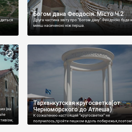
Богом дана Феодосія. Місто Ч.2
одиться
Друга частина звіту про "Богом дану" Феодосію буде 
менш насиченою ніж перша.
Тарханкутская кругосветка(от
Черноморского до Атлеша)
ших (на
але
К сожалению настоящей "кругосветки" не
тивізм,
получилось,пройти пешком вдоль побережья,поэтом
совершали радиальные вылазки из Оленевки.