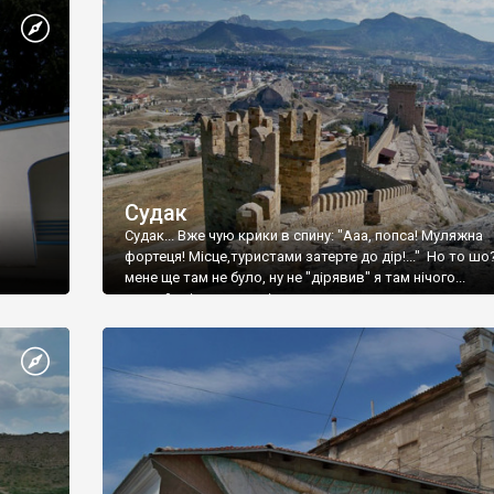
Судак
Судак... Вже чую крики в спину: "Ааа, попса! Муляжна
фортеця! Місце,туристами затерте до дір!..." Но то шо
мене ще там не було, ну не "дірявив" я там нічого...
принаймні до цього літа.