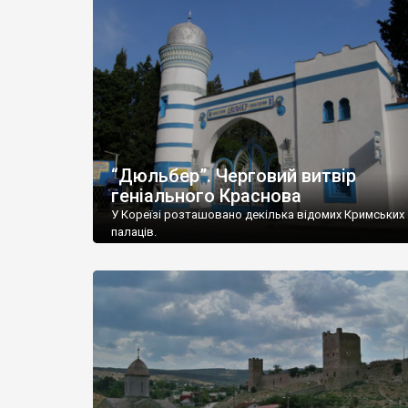
“Дюльбер”. Черговий витвір
геніального Краснова
У Кореїзі розташовано декілька відомих Кримських
палаців.