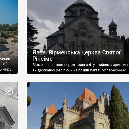
ефактів
називаються «повстяками» (postaki)…” “Вино. Крим
єкту
виробляє відмінне вино і його вдосталь: воно все ду
го».
легке біле і дуже […]
ти та
Ялта. Вірменська церква Святої
Ріпсіме
вський
 той
Вірменія першою серед країн світу прийняла христия
димиру
як державну релігію, й на подив багатьох пересічних
илю ІІ,
українців, які усіх кавказців вважають мусульманами,
 в
вірмени є відданими вірянами Христа