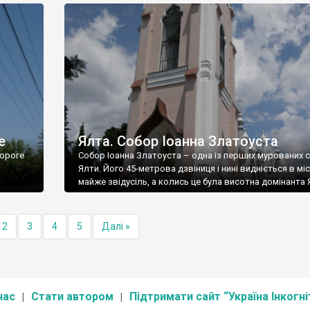
е
Ялта. Собор Іоанна Златоуста
ороге
Собор Іоанна Златоуста – одна із перших мурованих 
Ялти. Його 45-метрова дзвіниця і нині видніється в міс
майже звідусіль, а колись це була висотна домінанта 
2
3
4
5
Далі »
нас
Стати автором
Підтримати сайт “Україна Інкогні