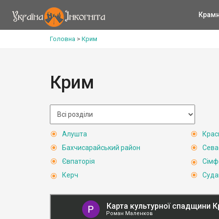
Крам
Головна
>
Крим
Крим
Алушта
Крас
Бахчисарайський район
Сева
Євпаторія
Сімф
Керч
Суда