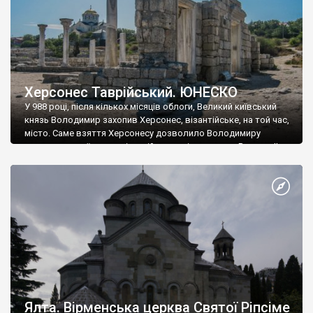
Херсонес Таврійський. ЮНЕСКО
У 988 році, після кількох місяців облоги, Великий київський
князь Володимир захопив Херсонес, візантійське, на той час,
місто. Саме взяття Херсонесу дозволило Володимиру
диктувати свої умови візантійському імператору Василю ІІ, та
одружитися з його дочкою Ганною. Цього ж року, в
Херсонесі Володимир-язичник, став Василем-християнином.
А потім було Хрещення Русі. На честь Херсонесу Таврійського
названо місто […]
Ялта. Вірменська церква Святої Ріпсіме