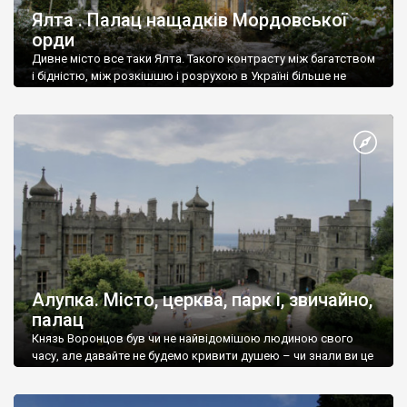
Ялта . Палац нащадків Мордовської
орди
Дивне місто все таки Ялта. Такого контрасту між багатством
і бідністю, між розкішшю і розрухою в Україні більше не
знайдеш.
Алупка. Місто, церква, парк і, звичайно,
палац
Князь Воронцов був чи не найвідомішою людиною свого
часу, але давайте не будемо кривити душею – чи знали ви це
прізвище до відвідин Алупки? Мабуть все таки ні.