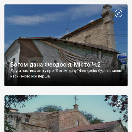
Богом дана Феодосія. Місто Ч.2
Друга частина звіту про "Богом дану" Феодосію буде не менш
насиченою ніж перша.