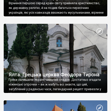
Вірменія першою серед країн світу прийняла християнство,
як державну релігію, й на подив багатьох пересічних
українців, які усіх кавказців вважають мусульманами, вірмени
є відданими вірянами Христа
Ялта. Грецька церква Феодора Тирона
Греки залишили Україні чималий спадок. Достатньо згадати
ніжинські огірочки – ви ж мабуть всі знаєте, що цей,
загублений у радянські часи, легендарний рецепт привезли у
Ніжин греки?