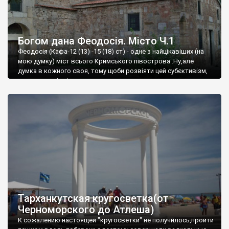
Богом дана Феодосія. Місто Ч.1
Феодосія (Кафа-12 (13) -15 (18) ст) - одне з найцікавіших (на
мою думку) міст всього Кримського півострова .Ну,але
думка в кожного своя, тому щоби розвіяти цей субєктивізм,
запрошую відвідати це
Тарханкутская кругосветка(от
Черноморского до Атлеша)
К сожалению настоящей "кругосветки" не получилось,пройти