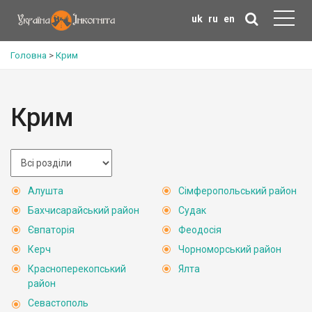
uk
ru
en
Головна
>
Крим
Крим
Алушта
Сімферопольський район
Бахчисарайський район
Судак
Євпаторія
Феодосія
Керч
Чорноморський район
Красноперекопський
Ялта
район
Севастополь