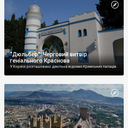
“Дюльбер”. Черговий витвір
геніального Краснова
У Кореїзі розташовано декілька відомих Кримських палаців.