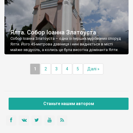
Ялта. Собор Іоанна Златоуста
Собор Іоанна Златоуста – одна із перших мурованих споруд
Ялти. Його 45-метрова дзвіниця і нині видніється в місті
майже звідусіль, а колись це була висотна домінанта Ялти.
1
2
3
4
5
Далі »
Станьте нашим автором