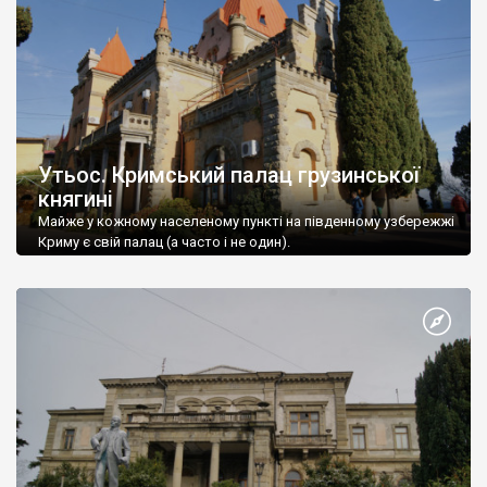
Утьос. Кримський палац грузинської
княгині
Майже у кожному населеному пункті на південному узбережжі
Криму є свій палац (а часто і не один).