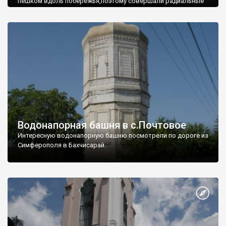
пешком вдоль побережья,поэтому совершали радиальные
вылазки из Оленевки.
Водонапорная башня в с.Почтовое
Интересную водонапорную башню посмотрели по дороге из
Симферополя в Бахчисарай.