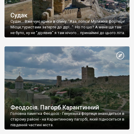
Судак
Судак... Вже чую крики в спину: "Ааа, попса! Муляжна фортеця!
Місце,туристами затерте до дір!..." Но то шо? А мене ще там
не було, ну не "дірявив" я там нічого... принаймні до цього літа.
Феодосія. Пагорб Карантинний
Головна памятка Феодосії - Генуезька фортеця знаходиться в
старому районі - на Карантинному пагорбі, який підноситься в
південній частині міста.