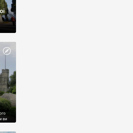
ої
ого
и ви