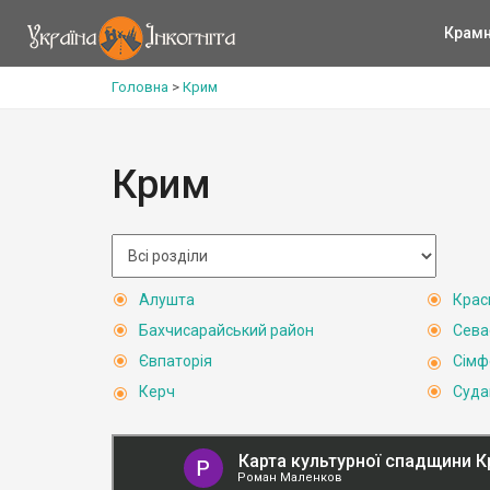
Крам
Головна
>
Крим
Крим
Алушта
Крас
Бахчисарайський район
Сева
Євпаторія
Сімф
Керч
Суда