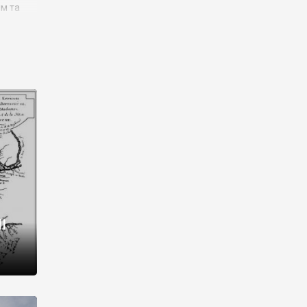
им та
ора і
є
го типу,
ей-
рний
ста:
 райони
від 2
I
і,
рукти,
 котрі