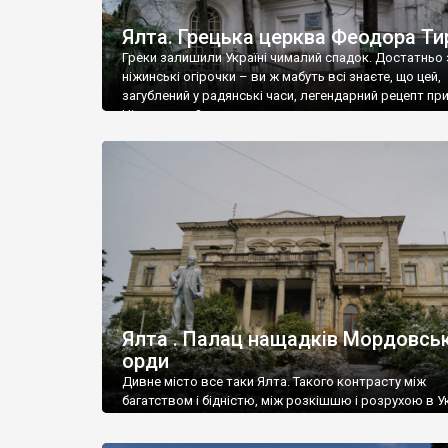
Ялта. Грецька церква Феодора Ти
Греки залишили Україні чималий спадок. Достатньо 
ніжинські огірочки – ви ж мабуть всі знаєте, що цей,
загублений у радянські часи, легендарний рецепт пр
Ніжин греки?
Ялта . Палац нащадків Мордовськ
орди
Дивне місто все таки Ялта. Такого контрасту між
багатством і бідністю, між розкішшю і розрухою в Ук
більше не знайдеш.