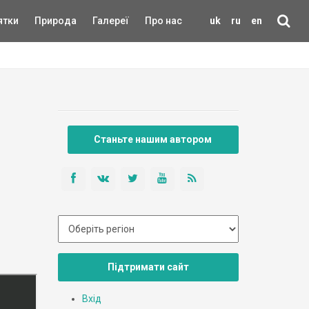
ятки
Природа
Галереї
Про нас
uk
ru
en
Станьте нашим автором
Підтримати сайт
Вхід