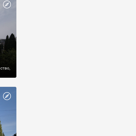
же
нство,