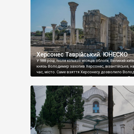
музею «Новгородський музей-заповідник» сотні арт
візантійської доби. Раритети викрадені з фондів об’
культурної спадщини ЮНЕСКО «Херсонеса Таврійсько
Офіційно – на виставку «Золото Візантії», але експер
влада в Україні вважають це лише […]
Херсонес Таврійський. ЮНЕСКО
У 988 році, після кількох місяців облоги, Великий киї
князь Володимир захопив Херсонес, візантійське, на
час, місто. Саме взяття Херсонесу дозволило Воло
диктувати свої умови візантійському імператору Вас
та одружитися з його дочкою Ганною. Цього ж року,
Херсонесі Володимир-язичник, став Василем-
християнином. А потім було Хрещення Русі. На честь
Херсонесу Таврійського названо місто […]