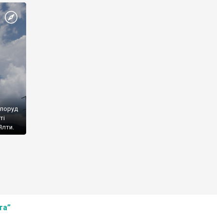
споруд
ті
Ялти.
та”