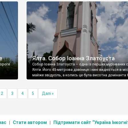
е
Ялта. Собор Іоанна Златоуста
ороге
Собор Іоанна Златоуста – одна із перших мурованих 
Ялти. Його 45-метрова дзвіниця і нині видніється в міс
майже звідусіль, а колись це була висотна домінанта 
2
3
4
5
Далі »
нас
Стати автором
Підтримати сайт “Україна Інкогні