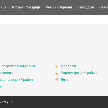
ниця
Історія і традиції
Регіони України
Закордон
Пам'
ноперекопський район
Феодосія
стополь
Чорноморський район
еропольський район
Ялта
к