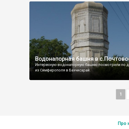
Водонапорная башня в с.Почтово
Интересную водонапорную башню посмотрели по д
из Симферополя в Бахчисарай.
1
Про 