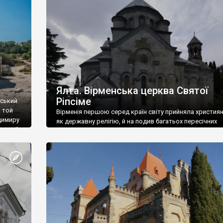
ефактів
називаються «повстяками» (postaki)…” “Вино. Крим
єкту
виробляє відмінне вино і його вдосталь: воно все ду
го».
легке біле і дуже […]
ти та
Ялта. Вірменська церква Святої
Ріпсіме
вський
 той
Вірменія першою серед країн світу прийняла христия
димиру
як державну релігію, й на подив багатьох пересічних
илю ІІ,
українців, які усіх кавказців вважають мусульманами,
 в
вірмени є відданими вірянами Христа