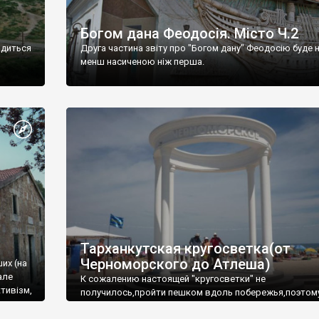
Богом дана Феодосія. Місто Ч.2
одиться
Друга частина звіту про "Богом дану" Феодосію буде 
менш насиченою ніж перша.
Тарханкутская кругосветка(от
Черноморского до Атлеша)
ших (на
але
К сожалению настоящей "кругосветки" не
тивізм,
получилось,пройти пешком вдоль побережья,поэтом
совершали радиальные вылазки из Оленевки.