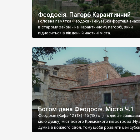
Феодосія. Пагорб Карантинний
Головна памятка Феодосії - Генуезька фортеця знах
в старому районі - на Карантинному пагорбі, який
підноситься в південній частині міста.
Богом дана Феодосія. Місто Ч.1
Феодосія (Кафа-12 (13) -15 (18) ст) - одне з найцікаві
мою думку) міст всього Кримського півострова .Ну,
думка в кожного своя, тому щоби розвіяти цей субєк
запрошую відвідати це