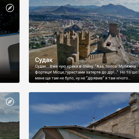
Судак
Судак... Вже чую крики в спину: "Ааа, попса! Муляжна
фортеця! Місце,туристами затерте до дір!..." Но то шо
мене ще там не було, ну не "дірявив" я там нічого...
принаймні до цього літа.