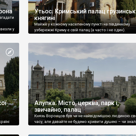
рона
Утьос. Кримський палац грузинськ
княгині
згадати
Майже у кожному населеному пункті на південному
ивезли у
узбережжі Криму є свій палац (а часто і не один).
ої
Алупка. Місто, церква, парк і,
звичайно, палац
Князь Воронцов був чи не найвідомішою людиною св
раїні
часу, але давайте не будемо кривити душею – чи знал
це прізвище до відвідин Алупки? Мабуть все таки ні.