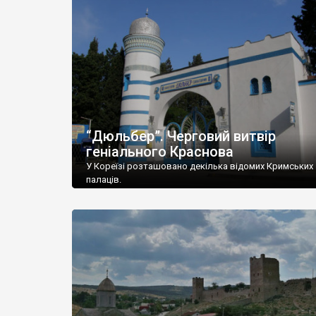
“Дюльбер”. Черговий витвір
геніального Краснова
У Кореїзі розташовано декілька відомих Кримських
палаців.