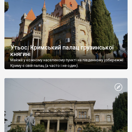
Утьос. Кримський палац грузинської
княгині
Майже у кожному населеному пункті на південному узбережжі
Криму є свій палац (а часто і не один).