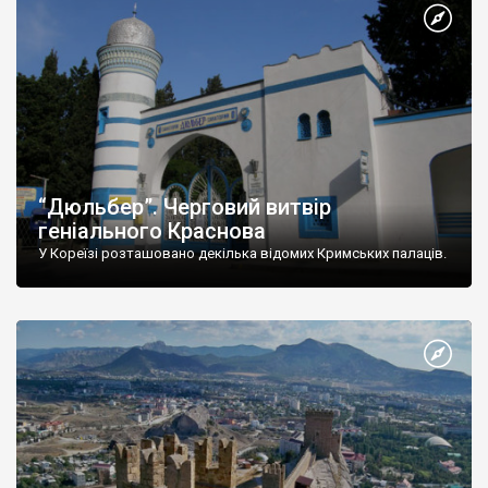
“Дюльбер”. Черговий витвір
геніального Краснова
У Кореїзі розташовано декілька відомих Кримських палаців.