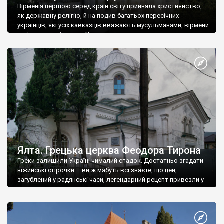
Вірменія першою серед країн світу прийняла християнство,
як державну релігію, й на подив багатьох пересічних
українців, які усіх кавказців вважають мусульманами, вірмени
є відданими вірянами Христа
Ялта. Грецька церква Феодора Тирона
Греки залишили Україні чималий спадок. Достатньо згадати
ніжинські огірочки – ви ж мабуть всі знаєте, що цей,
загублений у радянські часи, легендарний рецепт привезли у
Ніжин греки?