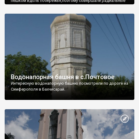
пешком вдоль побережья,поэтому совершали радиальные
вылазки из Оленевки.
Водонапорная башня в с.Почтовое
Интересную водонапорную башню посмотрели по дороге из
Симферополя в Бахчисарай.