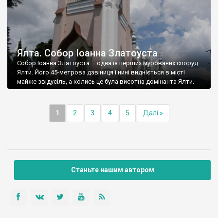
Ялта. Собор Іоанна Златоуста
Собор Іоанна Златоуста – одна із перших мурованих споруд
Ялти. Його 45-метрова дзвіниця і нині видніється в місті
майже звідусіль, а колись це була висотна домінанта Ялти.
1
2
3
4
5
Далі »
Станьте нашим автором