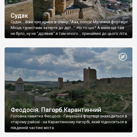
Судак
Судак... Вже чую крики в спину: "Ааа, попса! Муляжна фортеця!
Місце,туристами затерте до дір!..." Но то шо? А мене ще там
не було, ну не "дірявив" я там нічого... принаймні до цього літа.
Феодосія. Пагорб Карантинний
Головна памятка Феодосії - Генуезька фортеця знаходиться в
старому районі - на Карантинному пагорбі, який підноситься в
південній частині міста.