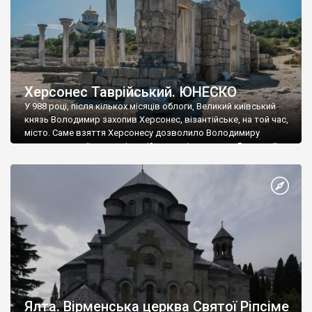
Херсонес Таврійський. ЮНЕСКО
У 988 році, після кількох місяців облоги, Великий київський
князь Володимир захопив Херсонес, візантійське, на той час,
місто. Саме взяття Херсонесу дозволило Володимиру
диктувати свої умови візантійському імператору Василю ІІ, та
одружитися з його дочкою Ганною. Цього ж року, в
Херсонесі Володимир-язичник, став Василем-християнином.
А потім було Хрещення Русі. На честь Херсонесу Таврійського
названо місто […]
Ялта. Вірменська церква Святої Ріпсіме