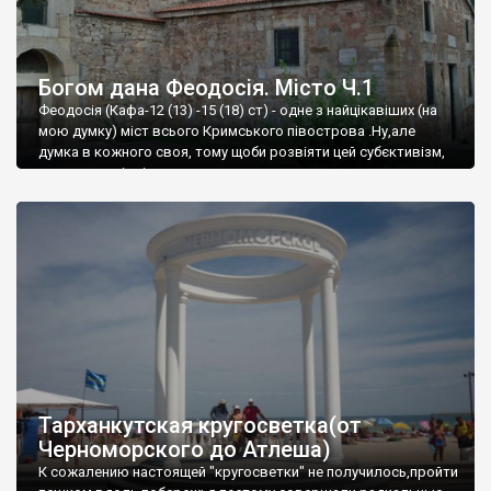
Богом дана Феодосія. Місто Ч.1
Феодосія (Кафа-12 (13) -15 (18) ст) - одне з найцікавіших (на
мою думку) міст всього Кримського півострова .Ну,але
думка в кожного своя, тому щоби розвіяти цей субєктивізм,
запрошую відвідати це
Тарханкутская кругосветка(от
Черноморского до Атлеша)
К сожалению настоящей "кругосветки" не получилось,пройти