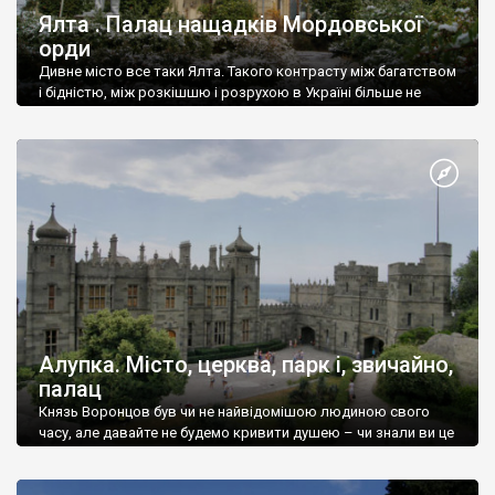
Ялта . Палац нащадків Мордовської
орди
Дивне місто все таки Ялта. Такого контрасту між багатством
і бідністю, між розкішшю і розрухою в Україні більше не
знайдеш.
Алупка. Місто, церква, парк і, звичайно,
палац
Князь Воронцов був чи не найвідомішою людиною свого
часу, але давайте не будемо кривити душею – чи знали ви це
прізвище до відвідин Алупки? Мабуть все таки ні.