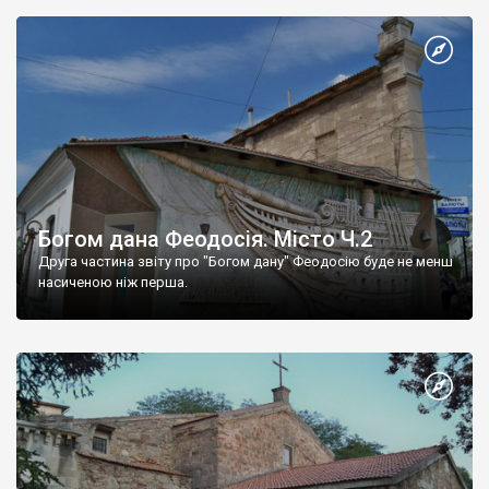
Богом дана Феодосія. Місто Ч.2
Друга частина звіту про "Богом дану" Феодосію буде не менш
насиченою ніж перша.