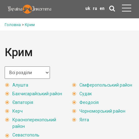
uk
ru
en
Головна
>
Крим
Крим
Алушта
Сімферопольський район
Бахчисарайський район
Судак
Євпаторія
Феодосія
Керч
Чорноморський район
Красноперекопський
Ялта
район
Севастополь