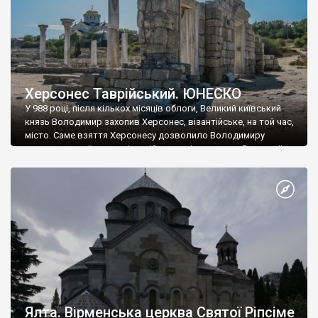
Херсонес Таврійський. ЮНЕСКО
У 988 році, після кількох місяців облоги, Великий київський
князь Володимир захопив Херсонес, візантійське, на той час,
місто. Саме взяття Херсонесу дозволило Володимиру
диктувати свої умови візантійському імператору Василю ІІ, та
одружитися з його дочкою Ганною. Цього ж року, в
Херсонесі Володимир-язичник, став Василем-християнином.
А потім було Хрещення Русі. На честь Херсонесу Таврійського
названо місто […]
Ялта. Вірменська церква Святої Ріпсіме