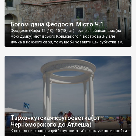
Богом дана Феодосія. Місто Ч.1
Феодосія (Кафа-12 (13) -15 (18) ст) - одне з найцікавіших (на
мою думку) міст всього Кримського півострова .Ну,але
думка в кожного своя, тому щоби розвіяти цей субєктивізм,
запрошую відвідати це
Тарханкутская кругосветка(от
Черноморского до Атлеша)
К сожалению настоящей "кругосветки" не получилось,пройти