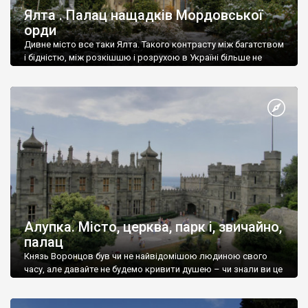
Ялта . Палац нащадків Мордовської
орди
Дивне місто все таки Ялта. Такого контрасту між багатством
і бідністю, між розкішшю і розрухою в Україні більше не
знайдеш.
Алупка. Місто, церква, парк і, звичайно,
палац
Князь Воронцов був чи не найвідомішою людиною свого
часу, але давайте не будемо кривити душею – чи знали ви це
прізвище до відвідин Алупки? Мабуть все таки ні.