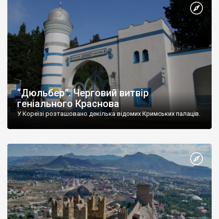
“Дюльбер”. Черговий витвір
геніального Краснова
У Кореїзі розташовано декілька відомих Кримських палаців.