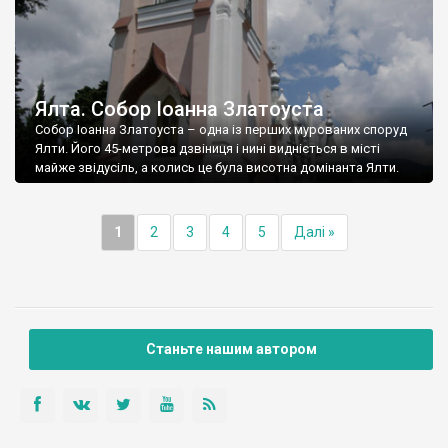
Ялта. Собор Іоанна Златоуста
Собор Іоанна Златоуста – одна із перших мурованих споруд
Ялти. Його 45-метрова дзвіниця і нині видніється в місті
майже звідусіль, а колись це була висотна домінанта Ялти.
1
2
3
4
5
Далі »
Станьте нашим автором