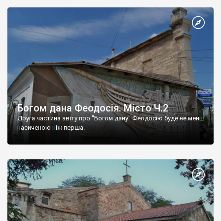
Богом дана Феодосія. Місто Ч.2
Друга частина звіту про "Богом дану" Феодосію буде не менш
насиченою ніж перша.