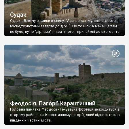
Судак
Судак... Вже чую крики в спину: "Ааа, попса! Муляжна фортеця!
Місце,туристами затерте до дір!..." Но то шо? А мене ще там
не було, ну не "дірявив" я там нічого... принаймні до цього літа.
Феодосія. Пагорб Карантинний
Головна памятка Феодосії - Генуезька фортеця знаходиться в
старому районі - на Карантинному пагорбі, який підноситься в
південній частині міста.