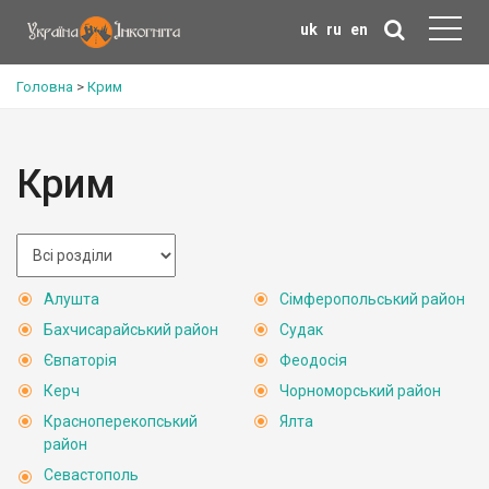
uk
ru
en
Головна
>
Крим
Крим
Алушта
Сімферопольський район
Бахчисарайський район
Судак
Євпаторія
Феодосія
Керч
Чорноморський район
Красноперекопський
Ялта
район
Севастополь