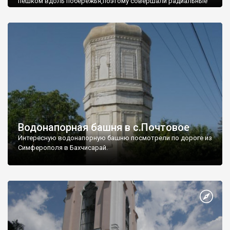
пешком вдоль побережья,поэтому совершали радиальные
вылазки из Оленевки.
Водонапорная башня в с.Почтовое
Интересную водонапорную башню посмотрели по дороге из
Симферополя в Бахчисарай.