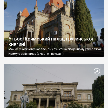
Утьос. Кримський палац грузинської
княгині
Майже у кожному населеному пункті на південному узбережжі
Криму є свій палац (а часто і не один).