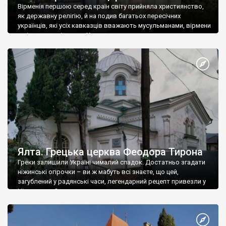
Вірменія першою серед країн світу прийняла християнство,
як державну релігію, й на подив багатьох пересічних
українців, які усіх кавказців вважають мусульманами, вірмени
є відданими вірянами Христа
Ялта. Грецька церква Феодора Тирона
Греки залишили Україні чималий спадок. Достатньо згадати
ніжинські огірочки – ви ж мабуть всі знаєте, що цей,
загублений у радянські часи, легендарний рецепт привезли у
Ніжин греки?