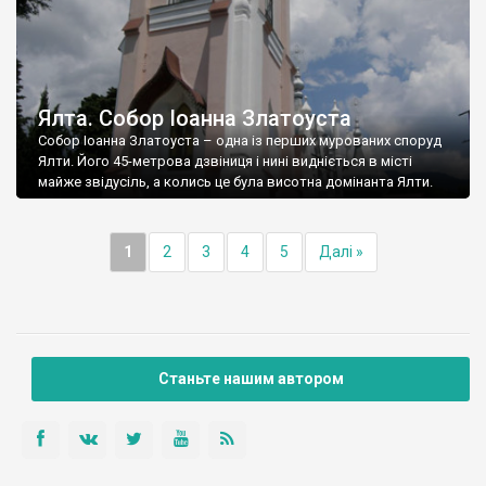
Ялта. Собор Іоанна Златоуста
Собор Іоанна Златоуста – одна із перших мурованих споруд
Ялти. Його 45-метрова дзвіниця і нині видніється в місті
майже звідусіль, а колись це була висотна домінанта Ялти.
1
2
3
4
5
Далі »
Станьте нашим автором