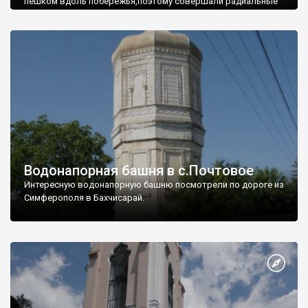
пешком вдоль побережья,поэтому совершали радиальные
вылазки из Оленевки.
Водонапорная башня в с.Почтовое
Интересную водонапорную башню посмотрели по дороге из
Симферополя в Бахчисарай.