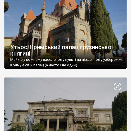
Утьос. Кримський палац грузинської
княгині
Майже у кожному населеному пункті на південному узбережжі
Криму є свій палац (а часто і не один).