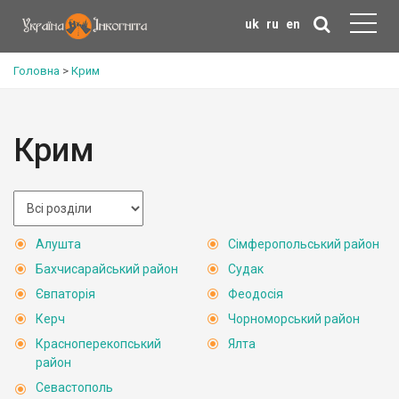
uk
ru
en
Головна
>
Крим
Крим
Алушта
Сімферопольський район
Бахчисарайський район
Судак
Євпаторія
Феодосія
Керч
Чорноморський район
Красноперекопський
Ялта
район
Севастополь