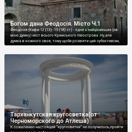
Богом дана Феодосія. Місто Ч.1
Феодосія (Кафа-12 (13) -15 (18) ст) - одне з найцікавіших (на
мою думку) міст всього Кримського півострова .Ну,але
думка в кожного своя, тому щоби розвіяти цей субєктивізм,
запрошую відвідати це
Тарханкутская кругосветка(от
Черноморского до Атлеша)
К сожалению настоящей "кругосветки" не получилось,пройти