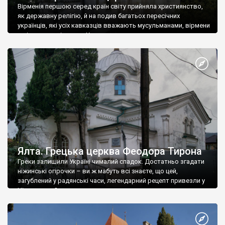
Вірменія першою серед країн світу прийняла християнство,
як державну релігію, й на подив багатьох пересічних
українців, які усіх кавказців вважають мусульманами, вірмени
є відданими вірянами Христа
Ялта. Грецька церква Феодора Тирона
Греки залишили Україні чималий спадок. Достатньо згадати
ніжинські огірочки – ви ж мабуть всі знаєте, що цей,
загублений у радянські часи, легендарний рецепт привезли у
Ніжин греки?