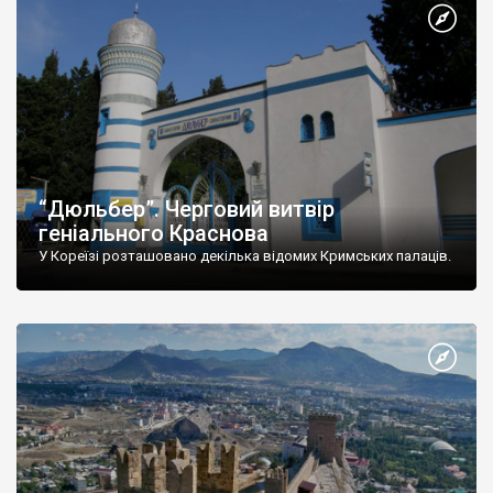
“Дюльбер”. Черговий витвір
геніального Краснова
У Кореїзі розташовано декілька відомих Кримських палаців.