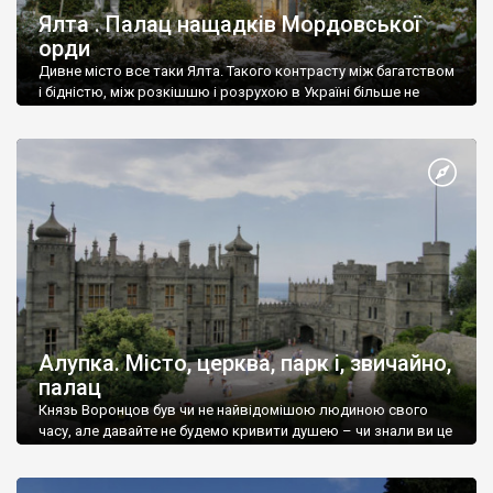
Ялта . Палац нащадків Мордовської
орди
Дивне місто все таки Ялта. Такого контрасту між багатством
і бідністю, між розкішшю і розрухою в Україні більше не
знайдеш.
Алупка. Місто, церква, парк і, звичайно,
палац
Князь Воронцов був чи не найвідомішою людиною свого
часу, але давайте не будемо кривити душею – чи знали ви це
прізвище до відвідин Алупки? Мабуть все таки ні.