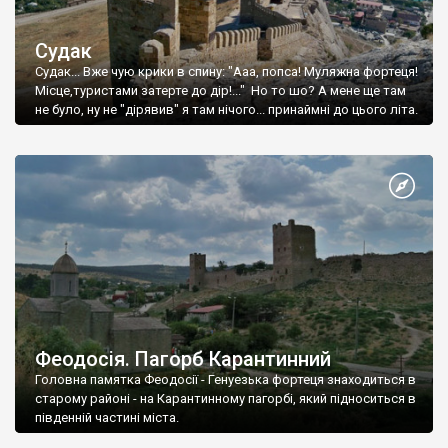
Судак
Судак... Вже чую крики в спину: "Ааа, попса! Муляжна фортеця!
Місце,туристами затерте до дір!..." Но то шо? А мене ще там
не було, ну не "дірявив" я там нічого... принаймні до цього літа.
Феодосія. Пагорб Карантинний
Головна памятка Феодосії - Генуезька фортеця знаходиться в
старому районі - на Карантинному пагорбі, який підноситься в
південній частині міста.