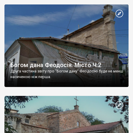
Богом дана Феодосія. Місто Ч.2
Друга частина звіту про "Богом дану" Феодосію буде не менш
насиченою ніж перша.