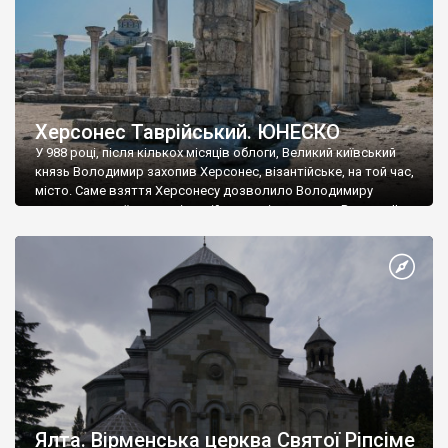
Херсонес Таврійський. ЮНЕСКО
У 988 році, після кількох місяців облоги, Великий київський
князь Володимир захопив Херсонес, візантійське, на той час,
місто. Саме взяття Херсонесу дозволило Володимиру
диктувати свої умови візантійському імператору Василю ІІ, та
одружитися з його дочкою Ганною. Цього ж року, в
Херсонесі Володимир-язичник, став Василем-християнином.
А потім було Хрещення Русі. На честь Херсонесу Таврійського
названо місто […]
Ялта. Вірменська церква Святої Ріпсіме