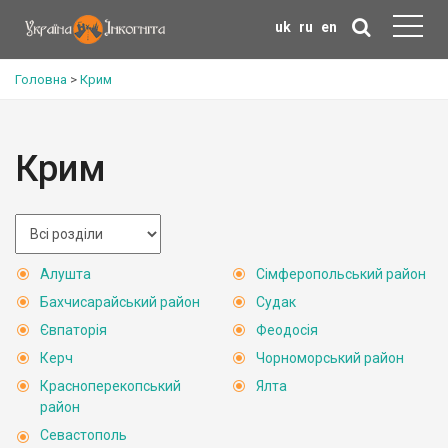
uk
ru
en
Головна
>
Крим
Крим
Алушта
Сімферопольський район
Бахчисарайський район
Судак
Євпаторія
Феодосія
Керч
Чорноморський район
Красноперекопський
Ялта
район
Севастополь