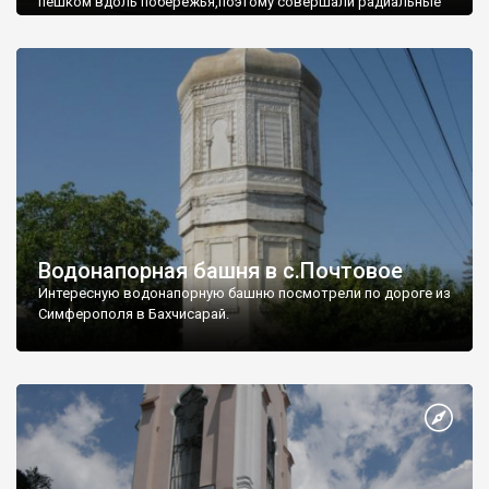
пешком вдоль побережья,поэтому совершали радиальные
вылазки из Оленевки.
Водонапорная башня в с.Почтовое
Интересную водонапорную башню посмотрели по дороге из
Симферополя в Бахчисарай.