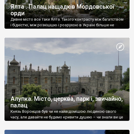
Ялта . Палац нащадків Мордовської
орди
Дивне місто все таки Ялта. Такого контрасту між багатством
і бідністю, між розкішшю і розрухою в Україні більше не
знайдеш.
Алупка. Місто, церква, парк і, звичайно,
палац
Князь Воронцов був чи не найвідомішою людиною свого
часу, але давайте не будемо кривити душею – чи знали ви це
прізвище до відвідин Алупки? Мабуть все таки ні.