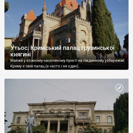
Утьос. Кримський палац грузинської
княгині
Майже у кожному населеному пункті на південному узбережжі
Криму є свій палац (а часто і не один).