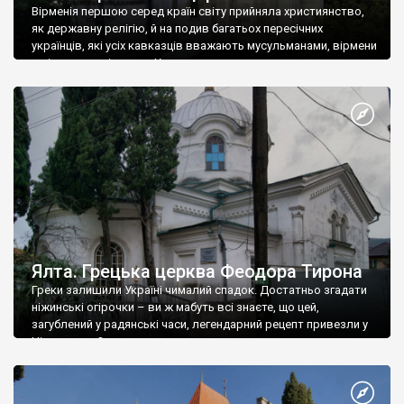
Вірменія першою серед країн світу прийняла християнство,
як державну релігію, й на подив багатьох пересічних
українців, які усіх кавказців вважають мусульманами, вірмени
є відданими вірянами Христа
Ялта. Грецька церква Феодора Тирона
Греки залишили Україні чималий спадок. Достатньо згадати
ніжинські огірочки – ви ж мабуть всі знаєте, що цей,
загублений у радянські часи, легендарний рецепт привезли у
Ніжин греки?