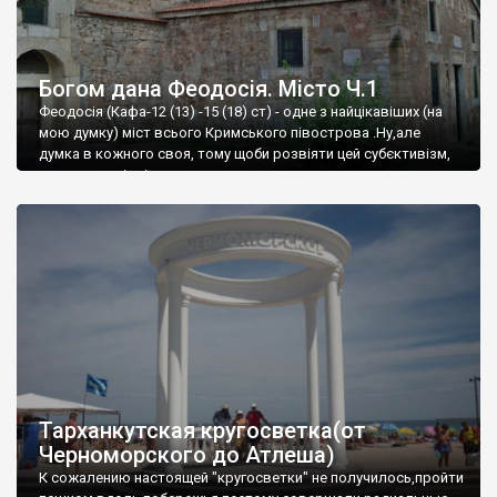
Богом дана Феодосія. Місто Ч.1
Феодосія (Кафа-12 (13) -15 (18) ст) - одне з найцікавіших (на
мою думку) міст всього Кримського півострова .Ну,але
думка в кожного своя, тому щоби розвіяти цей субєктивізм,
запрошую відвідати це
Тарханкутская кругосветка(от
Черноморского до Атлеша)
К сожалению настоящей "кругосветки" не получилось,пройти