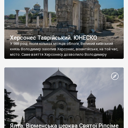
Херсонес Таврійський. ЮНЕСКО
У 988 році, після кількох місяців облоги, Великий київський
князь Володимир захопив Херсонес, візантійське, на той час,
місто. Саме взяття Херсонесу дозволило Володимиру
диктувати свої умови візантійському імператору Василю ІІ, та
одружитися з його дочкою Ганною. Цього ж року, в
Херсонесі Володимир-язичник, став Василем-християнином.
А потім було Хрещення Русі. На честь Херсонесу Таврійського
названо місто […]
Ялта. Вірменська церква Святої Ріпсіме