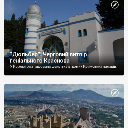
“Дюльбер”. Черговий витвір
геніального Краснова
У Кореїзі розташовано декілька відомих Кримських палаців.