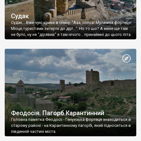
Судак
Судак... Вже чую крики в спину: "Ааа, попса! Муляжна фортеця!
Місце,туристами затерте до дір!..." Но то шо? А мене ще там
не було, ну не "дірявив" я там нічого... принаймні до цього літа.
Феодосія. Пагорб Карантинний
Головна памятка Феодосії - Генуезька фортеця знаходиться в
старому районі - на Карантинному пагорбі, який підноситься в
південній частині міста.