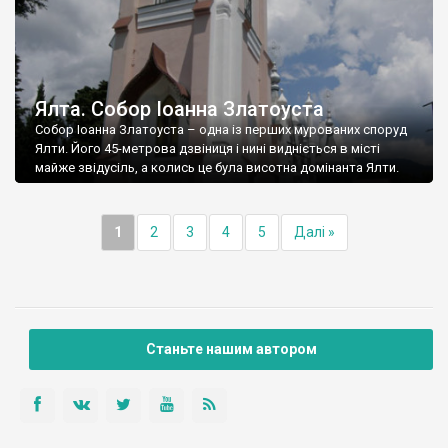
Ялта. Собор Іоанна Златоуста
Собор Іоанна Златоуста – одна із перших мурованих споруд
Ялти. Його 45-метрова дзвіниця і нині видніється в місті
майже звідусіль, а колись це була висотна домінанта Ялти.
1
2
3
4
5
Далі »
Станьте нашим автором