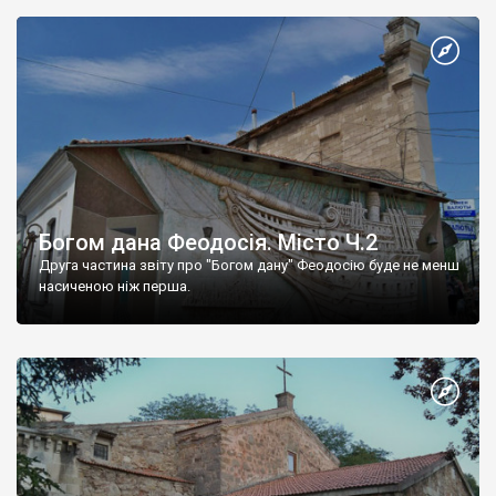
Богом дана Феодосія. Місто Ч.2
Друга частина звіту про "Богом дану" Феодосію буде не менш
насиченою ніж перша.