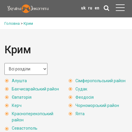
uk
ru
en
Головна
>
Крим
Крим
Алушта
Сімферопольський район
Бахчисарайський район
Судак
Євпаторія
Феодосія
Керч
Чорноморський район
Красноперекопський
Ялта
район
Севастополь