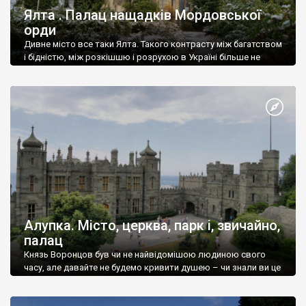
Ялта . Палац нащадків Мордовської
орди
Дивне місто все таки Ялта. Такого контрасту між багатством
і бідністю, між розкішшю і розрухою в Україні більше не
знайдеш.
Алупка. Місто, церква, парк і, звичайно,
палац
Князь Воронцов був чи не найвідомішою людиною свого
часу, але давайте не будемо кривити душею – чи знали ви це
прізвище до відвідин Алупки? Мабуть все таки ні.