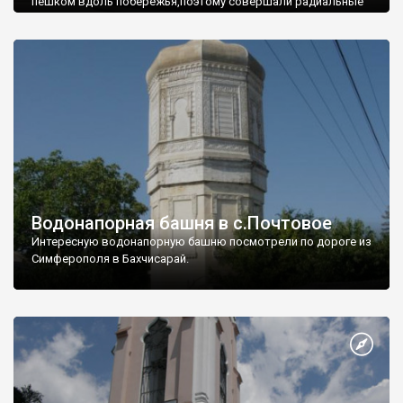
пешком вдоль побережья,поэтому совершали радиальные
вылазки из Оленевки.
Водонапорная башня в с.Почтовое
Интересную водонапорную башню посмотрели по дороге из
Симферополя в Бахчисарай.