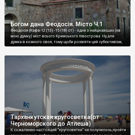
Богом дана Феодосія. Місто Ч.1
Феодосія (Кафа-12 (13) -15 (18) ст) - одне з найцікавіших (на
мою думку) міст всього Кримського півострова .Ну,але
думка в кожного своя, тому щоби розвіяти цей субєктивізм,
запрошую відвідати це
Тарханкутская кругосветка(от
Черноморского до Атлеша)
К сожалению настоящей "кругосветки" не получилось,пройти