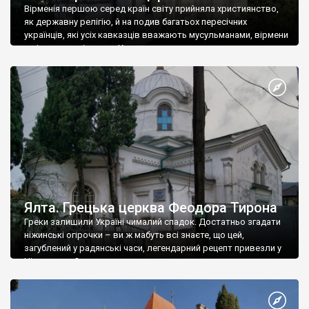
Вірменія першою серед країн світу прийняла християнство,
як державну релігію, й на подив багатьох пересічних
українців, які усіх кавказців вважають мусульманами, вірмени
є відданими вірянами Христа
Ялта. Грецька церква Феодора Тирона
Греки залишили Україні чималий спадок. Достатньо згадати
ніжинські огірочки – ви ж мабуть всі знаєте, що цей,
загублений у радянські часи, легендарний рецепт привезли у
Ніжин греки?