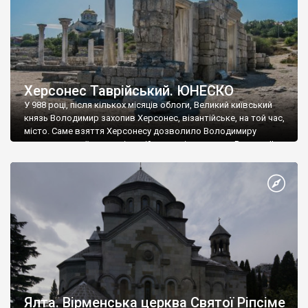
Херсонес Таврійський. ЮНЕСКО
У 988 році, після кількох місяців облоги, Великий київський
князь Володимир захопив Херсонес, візантійське, на той час,
місто. Саме взяття Херсонесу дозволило Володимиру
диктувати свої умови візантійському імператору Василю ІІ, та
одружитися з його дочкою Ганною. Цього ж року, в
Херсонесі Володимир-язичник, став Василем-християнином.
А потім було Хрещення Русі. На честь Херсонесу Таврійського
названо місто […]
Ялта. Вірменська церква Святої Ріпсіме