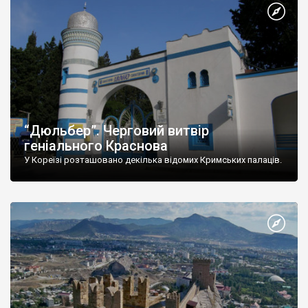
“Дюльбер”. Черговий витвір
геніального Краснова
У Кореїзі розташовано декілька відомих Кримських палаців.