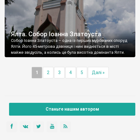
Ялта. Собор Іоанна Златоуста
Собор Іоанна Златоуста – одна із перших мурованих споруд
Ялти. Його 45-метрова дзвіниця і нині видніється в місті
майже звідусіль, а колись це була висотна домінанта Ялти.
1
2
3
4
5
Далі »
Станьте нашим автором