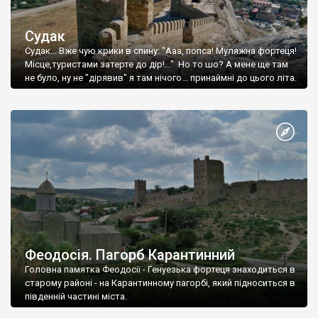
Судак
Судак... Вже чую крики в спину: "Ааа, попса! Муляжна фортеця!
Місце,туристами затерте до дір!..." Но то шо? А мене ще там
не було, ну не "дірявив" я там нічого... принаймні до цього літа.
Феодосія. Пагорб Карантинний
Головна памятка Феодосії - Генуезька фортеця знаходиться в
старому районі - на Карантинному пагорбі, який підноситься в
південній частині міста.