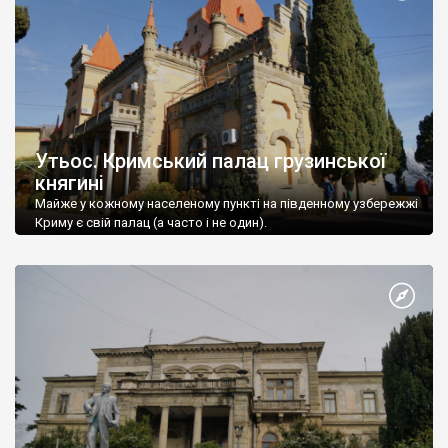
Утьос. Кримський палац грузинської
княгині
Майже у кожному населеному пункті на південному узбережжі
Криму є свій палац (а часто і не один).