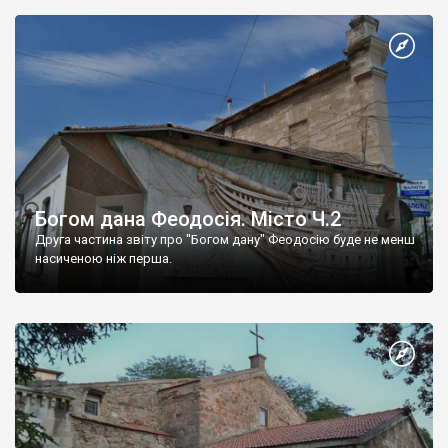
Богом дана Феодосія. Місто Ч.2
Друга частина звіту про "Богом дану" Феодосію буде не менш
насиченою ніж перша.