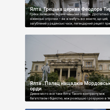
Ялта. Грецька церква Феодора Ти
Греки залишили Україні чималий спадок. Достатньо 
ніжинські огірочки – ви ж мабуть всі знаєте, що цей,
загублений у радянські часи, легендарний рецепт пр
Ніжин греки?
Ялта . Палац нащадків Мордовськ
орди
Дивне місто все таки Ялта. Такого контрасту між
багатством і бідністю, між розкішшю і розрухою в Ук
більше не знайдеш.