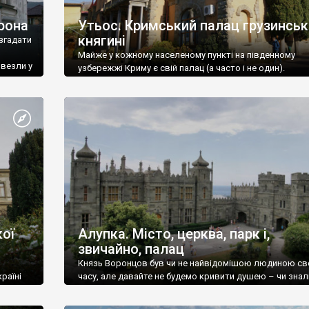
рона
Утьос. Кримський палац грузинськ
княгині
згадати
Майже у кожному населеному пункті на південному
ивезли у
узбережжі Криму є свій палац (а часто і не один).
ої
Алупка. Місто, церква, парк і,
звичайно, палац
Князь Воронцов був чи не найвідомішою людиною св
раїні
часу, але давайте не будемо кривити душею – чи знал
це прізвище до відвідин Алупки? Мабуть все таки ні.