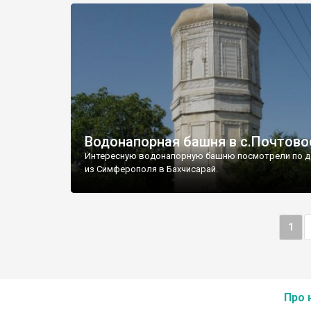
Водонапорная башня в с.Почтово
Интересную водонапорную башню посмотрели по д
из Симферополя в Бахчисарай.
1
Про 