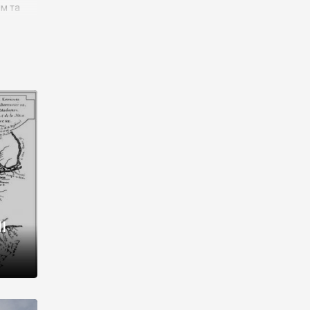
им та
ора і
є
го типу,
ей-
рний
ста:
 райони
від 2
I
і,
рукти,
 котрі