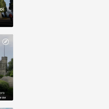
ої
ого
и ви