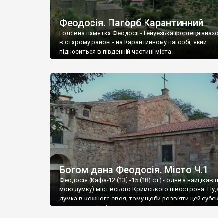
Феодосія. Пагорб Карантинний
Головна памятка Феодосії - Генуезька фортеця знах
в старому районі - на Карантинному пагорбі, який
підноситься в південній частині міста.
Богом дана Феодосія. Місто Ч.1
Феодосія (Кафа-12 (13) -15 (18) ст) - одне з найцікаві
мою думку) міст всього Кримського півострова .Ну,
думка в кожного своя, тому щоби розвіяти цей субєк
запрошую відвідати це