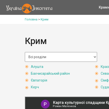
Крам
Головна
>
Крим
Крим
Алушта
Крас
Бахчисарайський район
Сева
Євпаторія
Сімф
Керч
Суда