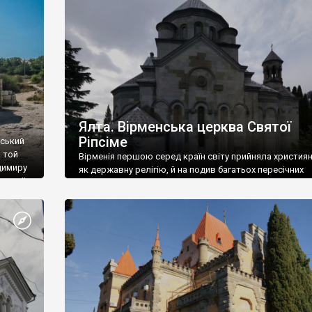
ефактів
називаються «повстяками» (postaki)…” “Вино. Крим
єкту
виробляє відмінне вино і його вдосталь: воно все ду
го».
легке біле і дуже […]
ти та
Ялта. Вірменська церква Святої
Ріпсіме
вський
 той
Вірменія першою серед країн світу прийняла христия
димиру
як державну релігію, й на подив багатьох пересічних
илю ІІ,
українців, які усіх кавказців вважають мусульманами,
 в
вірмени є відданими вірянами Христа