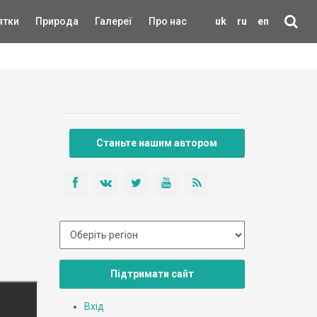
ятки
Природа
Галереї
Про нас
uk
ru
en
Станьте нашим автором
Підтримати сайт
Вхід