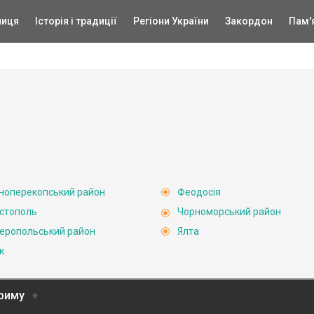
ниця
Історія і традиції
Регіони України
Закордон
Пам'
ноперекопський район
Феодосія
стополь
Чорноморський район
еропольський район
Ялта
к