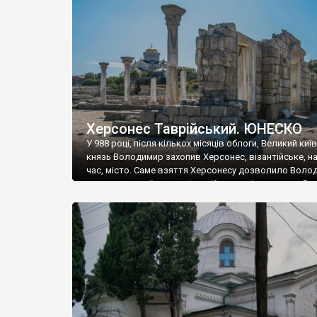
музею «Новгородський музей-заповідник» сотні арт
візантійської доби. Раритети викрадені з фондів об’
культурної спадщини ЮНЕСКО «Херсонеса Таврійсько
Офіційно – на виставку «Золото Візантії», але експер
влада в Україні вважають це лише […]
Херсонес Таврійський. ЮНЕСКО
У 988 році, після кількох місяців облоги, Великий киї
князь Володимир захопив Херсонес, візантійське, на
час, місто. Саме взяття Херсонесу дозволило Воло
диктувати свої умови візантійському імператору Вас
та одружитися з його дочкою Ганною. Цього ж року,
Херсонесі Володимир-язичник, став Василем-
християнином. А потім було Хрещення Русі. На честь
Херсонесу Таврійського названо місто […]