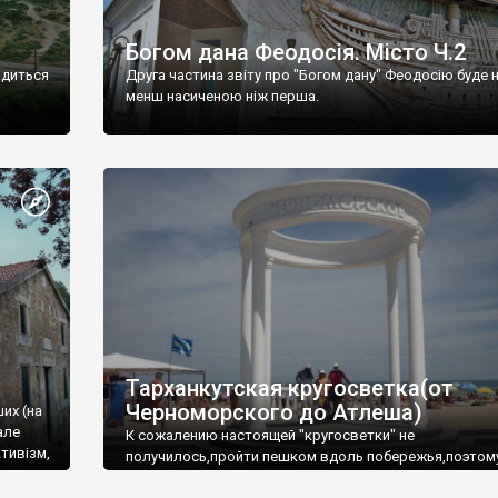
Богом дана Феодосія. Місто Ч.2
одиться
Друга частина звіту про "Богом дану" Феодосію буде 
менш насиченою ніж перша.
Тарханкутская кругосветка(от
Черноморского до Атлеша)
ших (на
але
К сожалению настоящей "кругосветки" не
тивізм,
получилось,пройти пешком вдоль побережья,поэтом
совершали радиальные вылазки из Оленевки.