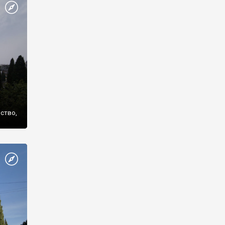
же
нство,