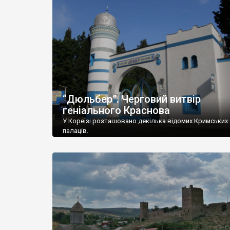
“Дюльбер”. Черговий витвір
геніального Краснова
У Кореїзі розташовано декілька відомих Кримських
палаців.