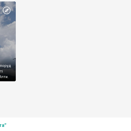
споруд
ті
Ялти.
та”