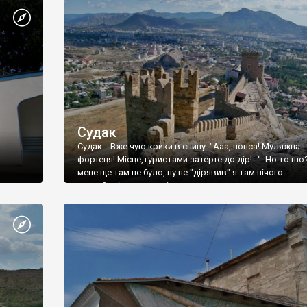
Судак
Судак... Вже чую крики в спину: "Ааа, попса! Муляжна
фортеця! Місце,туристами затерте до дір!..." Но то шо
мене ще там не було, ну не "дірявив" я там нічого...
принаймні до цього літа.