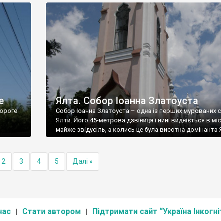
е
Ялта. Собор Іоанна Златоуста
ороге
Собор Іоанна Златоуста – одна із перших мурованих 
Ялти. Його 45-метрова дзвіниця і нині видніється в міс
майже звідусіль, а колись це була висотна домінанта 
2
3
4
5
Далі »
нас
Стати автором
Підтримати сайт “Україна Інкогні