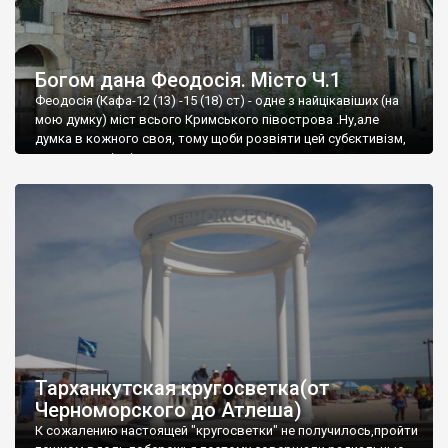
Богом дана Феодосія. Місто Ч.1
Феодосія (Кафа-12 (13) -15 (18) ст) - одне з найцікавіших (на
мою думку) міст всього Кримського півострова .Ну,але
думка в кожного своя, тому щоби розвіяти цей субєктивізм,
запрошую відвідати це
Тарханкутская кругосветка(от
Черноморского до Атлеша)
К сожалению настоящей "кругосветки" не получилось,пройти