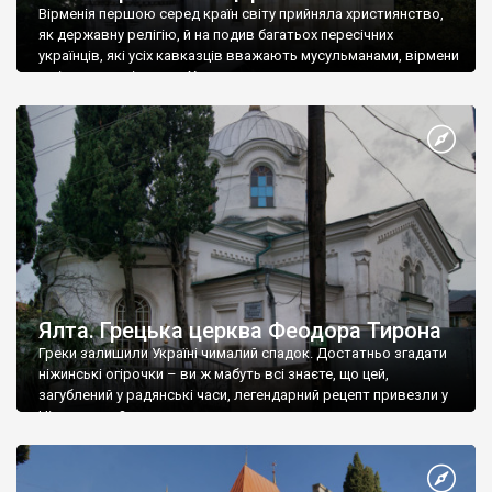
Вірменія першою серед країн світу прийняла християнство,
як державну релігію, й на подив багатьох пересічних
українців, які усіх кавказців вважають мусульманами, вірмени
є відданими вірянами Христа
Ялта. Грецька церква Феодора Тирона
Греки залишили Україні чималий спадок. Достатньо згадати
ніжинські огірочки – ви ж мабуть всі знаєте, що цей,
загублений у радянські часи, легендарний рецепт привезли у
Ніжин греки?