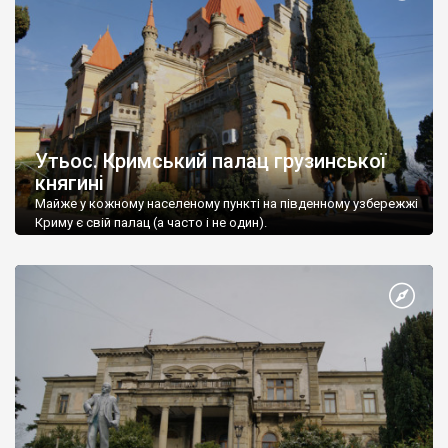
Утьос. Кримський палац грузинської
княгині
Майже у кожному населеному пункті на південному узбережжі
Криму є свій палац (а часто і не один).