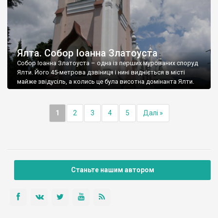
Ялта. Собор Іоанна Златоуста
Собор Іоанна Златоуста – одна із перших мурованих споруд
Ялти. Його 45-метрова дзвіниця і нині видніється в місті
майже звідусіль, а колись це була висотна домінанта Ялти.
1
2
3
4
5
Далі »
Станьте нашим автором