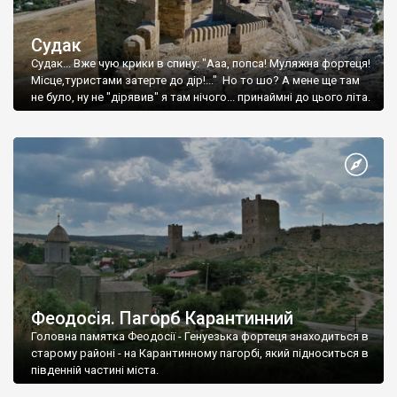
Судак
Судак... Вже чую крики в спину: "Ааа, попса! Муляжна фортеця!
Місце,туристами затерте до дір!..." Но то шо? А мене ще там
не було, ну не "дірявив" я там нічого... принаймні до цього літа.
Феодосія. Пагорб Карантинний
Головна памятка Феодосії - Генуезька фортеця знаходиться в
старому районі - на Карантинному пагорбі, який підноситься в
південній частині міста.