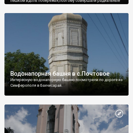
пешком вдоль побережья,поэтому совершали радиальные
вылазки из Оленевки.
Водонапорная башня в с.Почтовое
Интересную водонапорную башню посмотрели по дороге из
Симферополя в Бахчисарай.