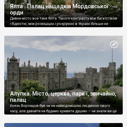
Ялта . Палац нащадків Мордовської
орди
Дивне місто все таки Ялта. Такого контрасту між багатством
і бідністю, між розкішшю і розрухою в Україні більше не
знайдеш.
Алупка. Місто, церква, парк і, звичайно,
палац
Князь Воронцов був чи не найвідомішою людиною свого
часу, але давайте не будемо кривити душею – чи знали ви це
прізвище до відвідин Алупки? Мабуть все таки ні.