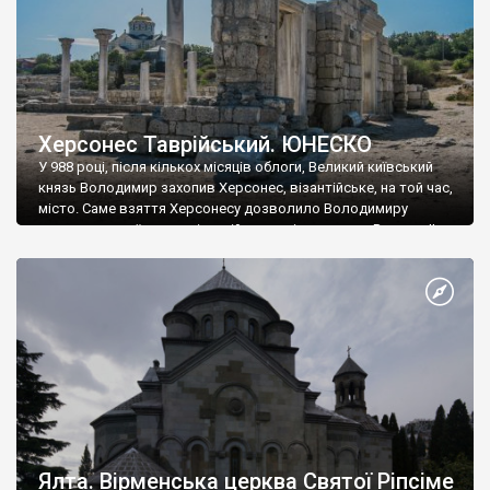
Херсонес Таврійський. ЮНЕСКО
У 988 році, після кількох місяців облоги, Великий київський
князь Володимир захопив Херсонес, візантійське, на той час,
місто. Саме взяття Херсонесу дозволило Володимиру
диктувати свої умови візантійському імператору Василю ІІ, та
одружитися з його дочкою Ганною. Цього ж року, в
Херсонесі Володимир-язичник, став Василем-християнином.
А потім було Хрещення Русі. На честь Херсонесу Таврійського
названо місто […]
Ялта. Вірменська церква Святої Ріпсіме