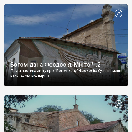
Богом дана Феодосія. Місто Ч.2
Друга частина звіту про "Богом дану" Феодосію буде не менш
насиченою ніж перша.