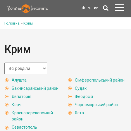
uk
ru
en
Головна
>
Крим
Крим
Алушта
Сімферопольський район
Бахчисарайський район
Судак
Євпаторія
Феодосія
Керч
Чорноморський район
Красноперекопський
Ялта
район
Севастополь