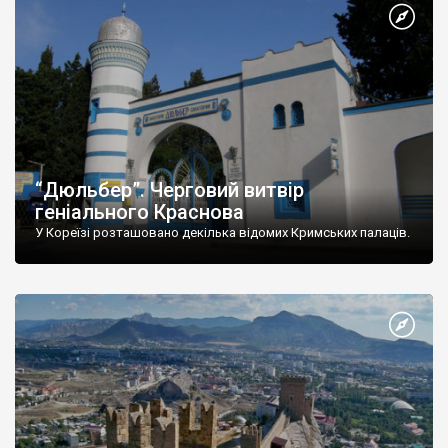
“Дюльбер”. Черговий витвір
геніального Краснова
У Кореїзі розташовано декілька відомих Кримських палаців.