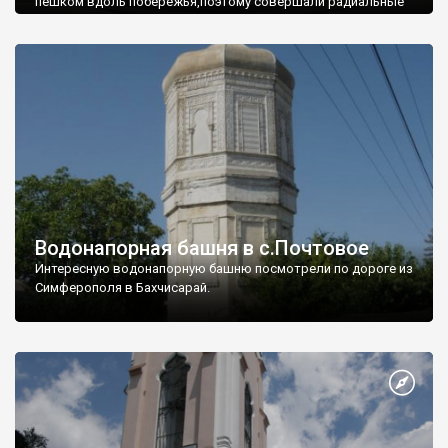
пешком вдоль побережья,поэтому совершали радиальные
вылазки из Оленевки.
Водонапорная башня в с.Почтовое
Интересную водонапорную башню посмотрели по дороге из
Симферополя в Бахчисарай.