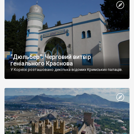
“Дюльбер”. Черговий витвір
геніального Краснова
У Кореїзі розташовано декілька відомих Кримських палаців.