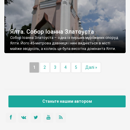
Ялта. Собор Іоанна Златоуста
Собор Іоанна Златоуста – одна із перших мурованих споруд
Ялти. Його 45-метрова дзвіниця і нині видніється в місті
майже звідусіль, а колись це була висотна домінанта Ялти.
1
2
3
4
5
Далі »
Станьте нашим автором