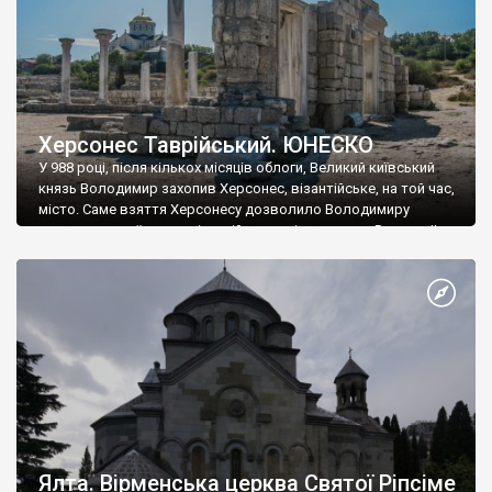
Херсонес Таврійський. ЮНЕСКО
У 988 році, після кількох місяців облоги, Великий київський
князь Володимир захопив Херсонес, візантійське, на той час,
місто. Саме взяття Херсонесу дозволило Володимиру
диктувати свої умови візантійському імператору Василю ІІ, та
одружитися з його дочкою Ганною. Цього ж року, в
Херсонесі Володимир-язичник, став Василем-християнином.
А потім було Хрещення Русі. На честь Херсонесу Таврійського
названо місто […]
Ялта. Вірменська церква Святої Ріпсіме