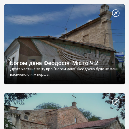
Богом дана Феодосія. Місто Ч.2
Друга частина звіту про "Богом дану" Феодосію буде не менш
насиченою ніж перша.