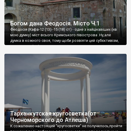
Богом дана Феодосія. Місто Ч.1
Феодосія (Кафа-12 (13) -15 (18) ст) - одне з найцікавіших (на
мою думку) міст всього Кримського півострова .Ну,але
думка в кожного своя, тому щоби розвіяти цей субєктивізм,
запрошую відвідати це
Тарханкутская кругосветка(от
Черноморского до Атлеша)
К сожалению настоящей "кругосветки" не получилось,пройти