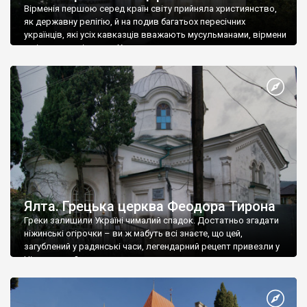
Вірменія першою серед країн світу прийняла християнство,
як державну релігію, й на подив багатьох пересічних
українців, які усіх кавказців вважають мусульманами, вірмени
є відданими вірянами Христа
Ялта. Грецька церква Феодора Тирона
Греки залишили Україні чималий спадок. Достатньо згадати
ніжинські огірочки – ви ж мабуть всі знаєте, що цей,
загублений у радянські часи, легендарний рецепт привезли у
Ніжин греки?