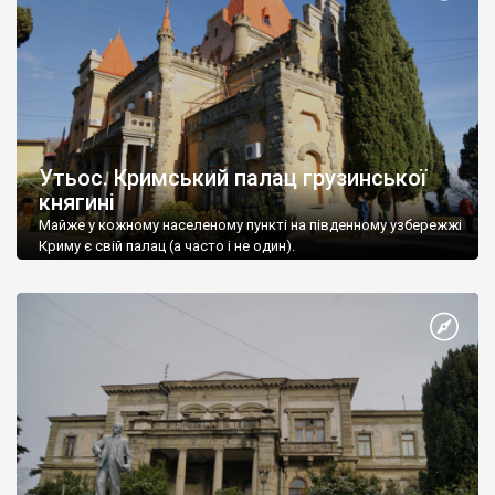
Утьос. Кримський палац грузинської
княгині
Майже у кожному населеному пункті на південному узбережжі
Криму є свій палац (а часто і не один).