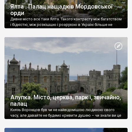
Ялта . Палац нащадків Мордовської
орди
Дивне місто все таки Ялта. Такого контрасту між багатством
і бідністю, між розкішшю і розрухою в Україні більше не
знайдеш.
Алупка. Місто, церква, парк і, звичайно,
палац
Князь Воронцов був чи не найвідомішою людиною свого
часу, але давайте не будемо кривити душею – чи знали ви це
прізвище до відвідин Алупки? Мабуть все таки ні.