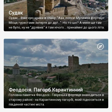
Судак
Судак... Вже чую крики в спину: "Ааа, попса! Муляжна фортеця!
Місце,туристами затерте до дір!..." Но то шо? А мене ще там
не було, ну не "дірявив" я там нічого... принаймні до цього літа.
Феодосія. Пагорб Карантинний
Головна памятка Феодосії - Генуезька фортеця знаходиться в
старому районі - на Карантинному пагорбі, який підноситься в
південній частині міста.