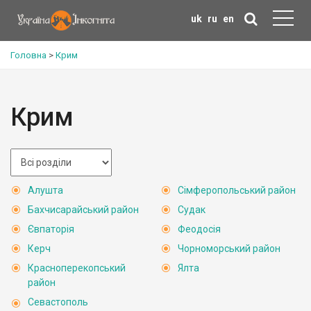
uk
ru
en
Головна
>
Крим
Крим
Алушта
Сімферопольський район
Бахчисарайський район
Судак
Євпаторія
Феодосія
Керч
Чорноморський район
Красноперекопський
Ялта
район
Севастополь