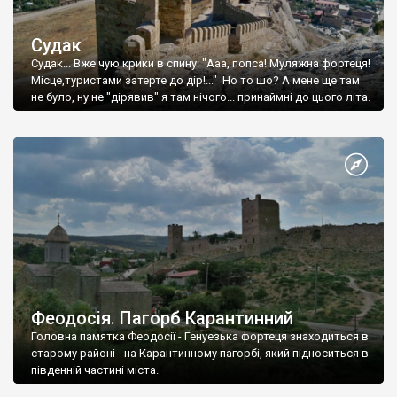
Судак
Судак... Вже чую крики в спину: "Ааа, попса! Муляжна фортеця!
Місце,туристами затерте до дір!..." Но то шо? А мене ще там
не було, ну не "дірявив" я там нічого... принаймні до цього літа.
Феодосія. Пагорб Карантинний
Головна памятка Феодосії - Генуезька фортеця знаходиться в
старому районі - на Карантинному пагорбі, який підноситься в
південній частині міста.