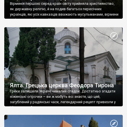
Вірменія першою серед країн світу прийняла християнство,
як державну релігію, й на подив багатьох пересічних
українців, які усіх кавказців вважають мусульманами, вірмени
є відданими вірянами Христа
Ялта. Грецька церква Феодора Тирона
Греки залишили Україні чималий спадок. Достатньо згадати
ніжинські огірочки – ви ж мабуть всі знаєте, що цей,
загублений у радянські часи, легендарний рецепт привезли у
Ніжин греки?