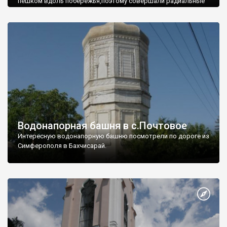
пешком вдоль побережья,поэтому совершали радиальные
вылазки из Оленевки.
Водонапорная башня в с.Почтовое
Интересную водонапорную башню посмотрели по дороге из
Симферополя в Бахчисарай.