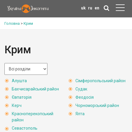
uk
ru
en
Головна
>
Крим
Крим
Алушта
Сімферопольський район
Бахчисарайський район
Судак
Євпаторія
Феодосія
Керч
Чорноморський район
Красноперекопський
Ялта
район
Севастополь