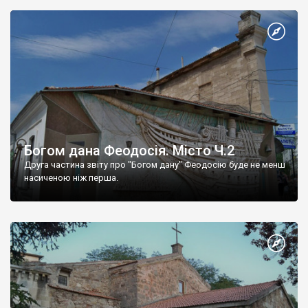
Богом дана Феодосія. Місто Ч.2
Друга частина звіту про "Богом дану" Феодосію буде не менш
насиченою ніж перша.