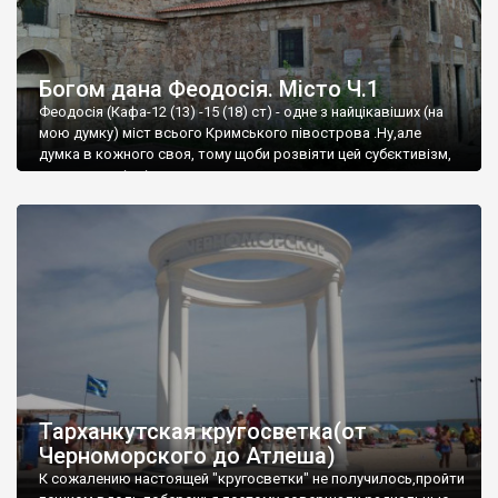
Богом дана Феодосія. Місто Ч.1
Феодосія (Кафа-12 (13) -15 (18) ст) - одне з найцікавіших (на
мою думку) міст всього Кримського півострова .Ну,але
думка в кожного своя, тому щоби розвіяти цей субєктивізм,
запрошую відвідати це
Тарханкутская кругосветка(от
Черноморского до Атлеша)
К сожалению настоящей "кругосветки" не получилось,пройти