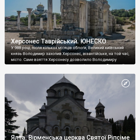
Херсонес Таврійський. ЮНЕСКО
У 988 році, після кількох місяців облоги, Великий київський
князь Володимир захопив Херсонес, візантійське, на той час,
місто. Саме взяття Херсонесу дозволило Володимиру
диктувати свої умови візантійському імператору Василю ІІ, та
одружитися з його дочкою Ганною. Цього ж року, в
Херсонесі Володимир-язичник, став Василем-християнином.
А потім було Хрещення Русі. На честь Херсонесу Таврійського
названо місто […]
Ялта. Вірменська церква Святої Ріпсіме