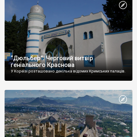
“Дюльбер”. Черговий витвір
геніального Краснова
У Кореїзі розташовано декілька відомих Кримських палаців.