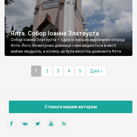
Ялта. Собор Іоанна Златоуста
Собор Іоанна Златоуста – одна із перших мурованих споруд
Ялти. Його 45-метрова дзвіниця і нині видніється в місті
майже звідусіль, а колись це була висотна домінанта Ялти.
1
2
3
4
5
Далі »
Станьте нашим автором