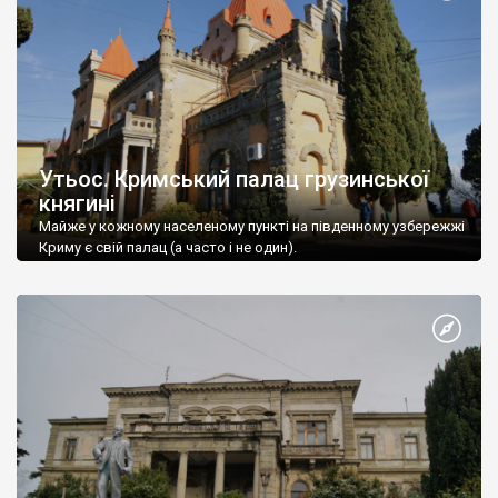
Утьос. Кримський палац грузинської
княгині
Майже у кожному населеному пункті на південному узбережжі
Криму є свій палац (а часто і не один).