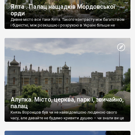
Ялта . Палац нащадків Мордовської
орди
Дивне місто все таки Ялта. Такого контрасту між багатством
і бідністю, між розкішшю і розрухою в Україні більше не
знайдеш.
Алупка. Місто, церква, парк і, звичайно,
палац
Князь Воронцов був чи не найвідомішою людиною свого
часу, але давайте не будемо кривити душею – чи знали ви це
прізвище до відвідин Алупки? Мабуть все таки ні.