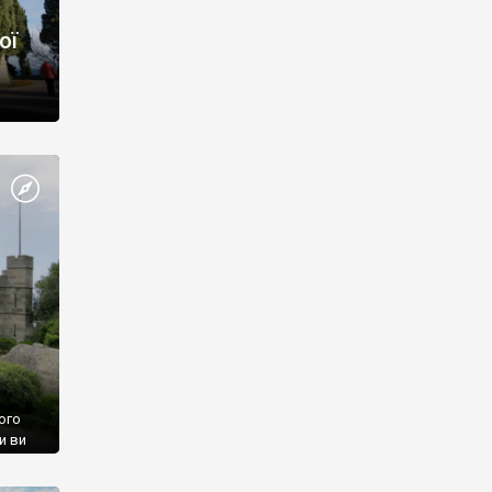
ої
ого
и ви