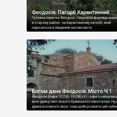
Феодосія. Пагорб Карантинний
Головна памятка Феодосії - Генуезька фортеця знах
в старому районі - на Карантинному пагорбі, який
підноситься в південній частині міста.
Богом дана Феодосія. Місто Ч.1
Феодосія (Кафа-12 (13) -15 (18) ст) - одне з найцікаві
мою думку) міст всього Кримського півострова .Ну,
думка в кожного своя, тому щоби розвіяти цей субєк
запрошую відвідати це