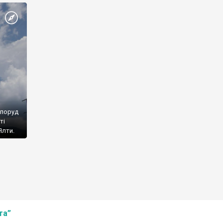
споруд
ті
Ялти.
та”