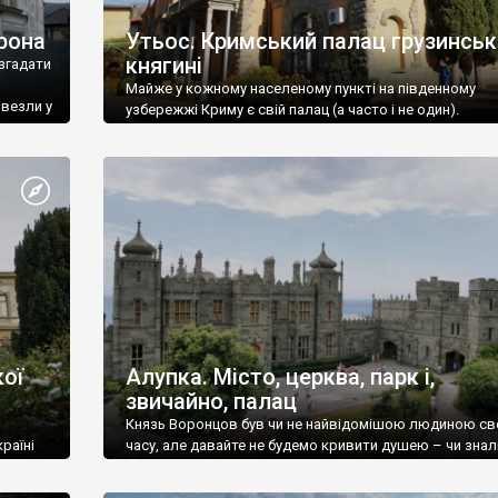
рона
Утьос. Кримський палац грузинськ
княгині
згадати
Майже у кожному населеному пункті на південному
ивезли у
узбережжі Криму є свій палац (а часто і не один).
ої
Алупка. Місто, церква, парк і,
звичайно, палац
Князь Воронцов був чи не найвідомішою людиною св
раїні
часу, але давайте не будемо кривити душею – чи знал
це прізвище до відвідин Алупки? Мабуть все таки ні.