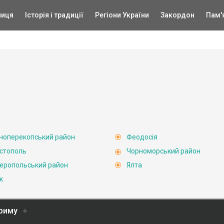
ниця
Історія і традиції
Регіони України
Закордон
Пам'
ноперекопський район
Феодосія
стополь
Чорноморський район
еропольський район
Ялта
к