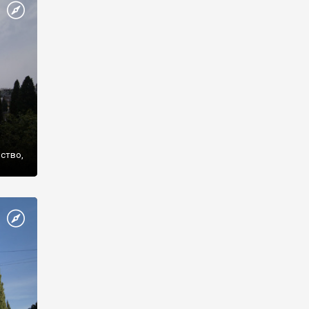
же
нство,