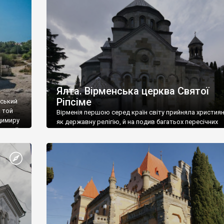
ефактів
називаються «повстяками» (postaki)…” “Вино. Крим
єкту
виробляє відмінне вино і його вдосталь: воно все ду
го».
легке біле і дуже […]
ти та
Ялта. Вірменська церква Святої
Ріпсіме
вський
 той
Вірменія першою серед країн світу прийняла христия
димиру
як державну релігію, й на подив багатьох пересічних
илю ІІ,
українців, які усіх кавказців вважають мусульманами,
 в
вірмени є відданими вірянами Христа