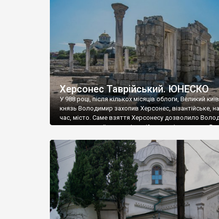
музею «Новгородський музей-заповідник» сотні арт
візантійської доби. Раритети викрадені з фондів об’
культурної спадщини ЮНЕСКО «Херсонеса Таврійсько
Офіційно – на виставку «Золото Візантії», але експер
влада в Україні вважають це лише […]
Херсонес Таврійський. ЮНЕСКО
У 988 році, після кількох місяців облоги, Великий киї
князь Володимир захопив Херсонес, візантійське, на
час, місто. Саме взяття Херсонесу дозволило Воло
диктувати свої умови візантійському імператору Вас
та одружитися з його дочкою Ганною. Цього ж року,
Херсонесі Володимир-язичник, став Василем-
християнином. А потім було Хрещення Русі. На честь
Херсонесу Таврійського названо місто […]