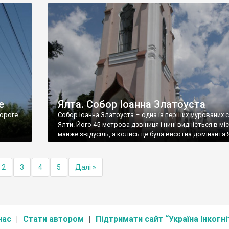
е
Ялта. Собор Іоанна Златоуста
ороге
Собор Іоанна Златоуста – одна із перших мурованих 
Ялти. Його 45-метрова дзвіниця і нині видніється в міс
майже звідусіль, а колись це була висотна домінанта 
2
3
4
5
Далі »
нас
Стати автором
Підтримати сайт “Україна Інкогні