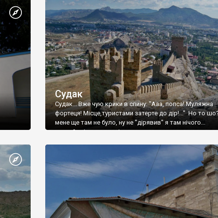
Судак
Судак... Вже чую крики в спину: "Ааа, попса! Муляжна
фортеця! Місце,туристами затерте до дір!..." Но то шо
мене ще там не було, ну не "дірявив" я там нічого...
принаймні до цього літа.