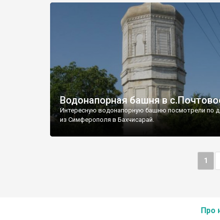
Водонапорная башня в с.Почтово
Интересную водонапорную башню посмотрели по д
из Симферополя в Бахчисарай.
1
Про 