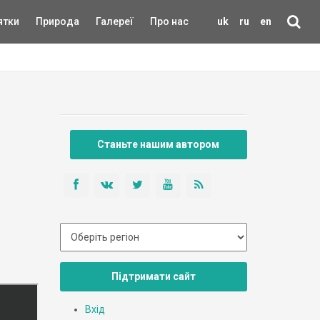
ятки
Природа
Галереї
Про нас
uk
ru
en
Станьте нашим автором
Підтримати сайт
Вхід