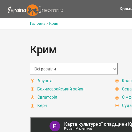
Крам
Головна
>
Крим
Крим
Алушта
Крас
Бахчисарайський район
Сева
Євпаторія
Сімф
Керч
Суда