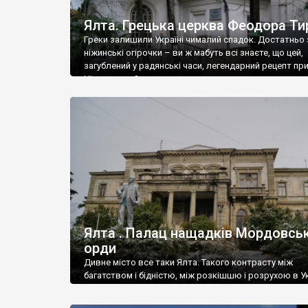
Ялта. Грецька церква Феодора Ти
Греки залишили Україні чималий спадок. Достатньо 
ніжинські огірочки – ви ж мабуть всі знаєте, що цей,
загублений у радянські часи, легендарний рецепт пр
Ніжин греки?
Ялта . Палац нащадків Мордовськ
орди
Дивне місто все таки Ялта. Такого контрасту між
багатством і бідністю, між розкішшю і розрухою в Ук
більше не знайдеш.