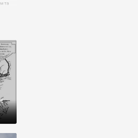
им та
ора і
є
го типу,
ей-
рний
ста:
 райони
від 2
I
і,
рукти,
 котрі