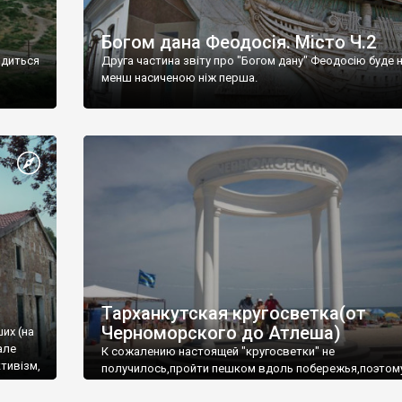
Богом дана Феодосія. Місто Ч.2
одиться
Друга частина звіту про "Богом дану" Феодосію буде 
менш насиченою ніж перша.
Тарханкутская кругосветка(от
Черноморского до Атлеша)
ших (на
але
К сожалению настоящей "кругосветки" не
тивізм,
получилось,пройти пешком вдоль побережья,поэтом
совершали радиальные вылазки из Оленевки.