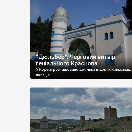
“Дюльбер”. Черговий витвір
геніального Краснова
У Кореїзі розташовано декілька відомих Кримських
палаців.