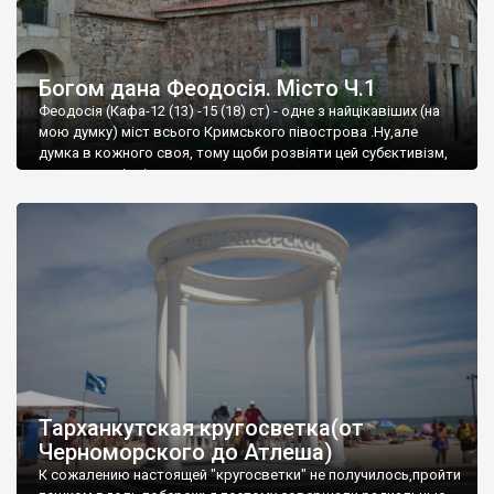
Богом дана Феодосія. Місто Ч.1
Феодосія (Кафа-12 (13) -15 (18) ст) - одне з найцікавіших (на
мою думку) міст всього Кримського півострова .Ну,але
думка в кожного своя, тому щоби розвіяти цей субєктивізм,
запрошую відвідати це
Тарханкутская кругосветка(от
Черноморского до Атлеша)
К сожалению настоящей "кругосветки" не получилось,пройти