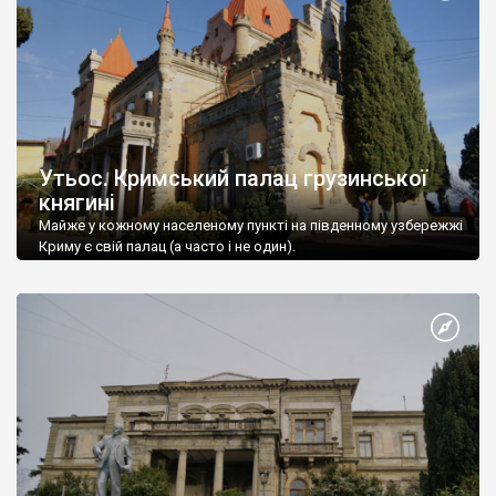
Утьос. Кримський палац грузинської
княгині
Майже у кожному населеному пункті на південному узбережжі
Криму є свій палац (а часто і не один).