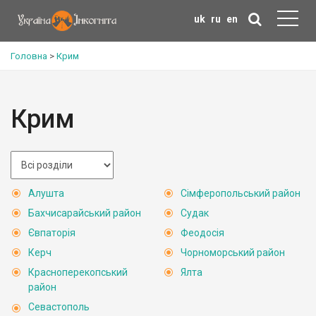
uk
ru
en
Головна
>
Крим
Крим
Алушта
Сімферопольський район
Бахчисарайський район
Судак
Євпаторія
Феодосія
Керч
Чорноморський район
Красноперекопський
Ялта
район
Севастополь