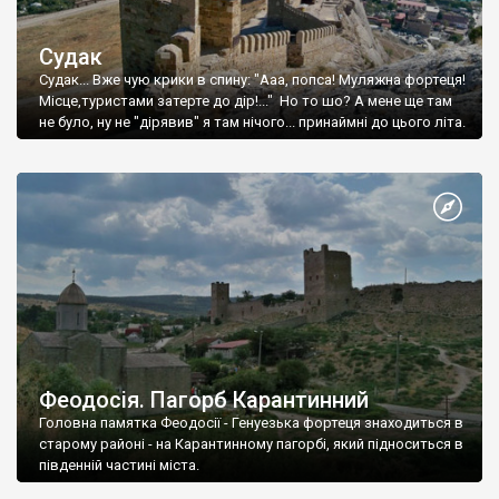
Судак
Судак... Вже чую крики в спину: "Ааа, попса! Муляжна фортеця!
Місце,туристами затерте до дір!..." Но то шо? А мене ще там
не було, ну не "дірявив" я там нічого... принаймні до цього літа.
Феодосія. Пагорб Карантинний
Головна памятка Феодосії - Генуезька фортеця знаходиться в
старому районі - на Карантинному пагорбі, який підноситься в
південній частині міста.