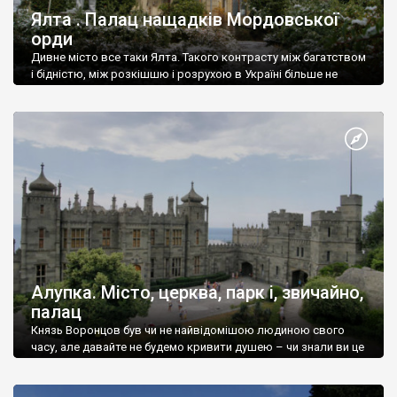
Ялта . Палац нащадків Мордовської
орди
Дивне місто все таки Ялта. Такого контрасту між багатством
і бідністю, між розкішшю і розрухою в Україні більше не
знайдеш.
Алупка. Місто, церква, парк і, звичайно,
палац
Князь Воронцов був чи не найвідомішою людиною свого
часу, але давайте не будемо кривити душею – чи знали ви це
прізвище до відвідин Алупки? Мабуть все таки ні.