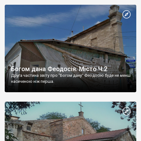
Богом дана Феодосія. Місто Ч.2
Друга частина звіту про "Богом дану" Феодосію буде не менш
насиченою ніж перша.