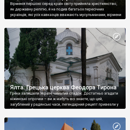
Вірменія першою серед країн світу прийняла християнство,
як державну релігію, й на подив багатьох пересічних
українців, які усіх кавказців вважають мусульманами, вірмени
є відданими вірянами Христа
Ялта. Грецька церква Феодора Тирона
Греки залишили Україні чималий спадок. Достатньо згадати
ніжинські огірочки – ви ж мабуть всі знаєте, що цей,
загублений у радянські часи, легендарний рецепт привезли у
Ніжин греки?