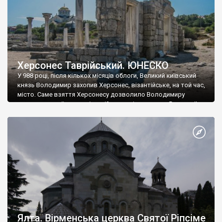
Херсонес Таврійський. ЮНЕСКО
У 988 році, після кількох місяців облоги, Великий київський
князь Володимир захопив Херсонес, візантійське, на той час,
місто. Саме взяття Херсонесу дозволило Володимиру
диктувати свої умови візантійському імператору Василю ІІ, та
одружитися з його дочкою Ганною. Цього ж року, в
Херсонесі Володимир-язичник, став Василем-християнином.
А потім було Хрещення Русі. На честь Херсонесу Таврійського
названо місто […]
Ялта. Вірменська церква Святої Ріпсіме