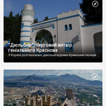
“Дюльбер”. Черговий витвір
геніального Краснова
У Кореїзі розташовано декілька відомих Кримських палаців.