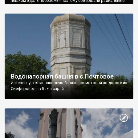
пешком вдоль побережья,поэтому совершали радиальные
вылазки из Оленевки.
Водонапорная башня в с.Почтовое
Интересную водонапорную башню посмотрели по дороге из
Симферополя в Бахчисарай.