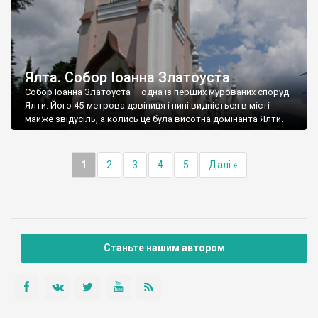
Ялта. Собор Іоанна Златоуста
Собор Іоанна Златоуста – одна із перших мурованих споруд
Ялти. Його 45-метрова дзвіниця і нині видніється в місті
майже звідусіль, а колись це була висотна домінанта Ялти.
1
2
3
4
5
Далі »
Станьте нашим автором