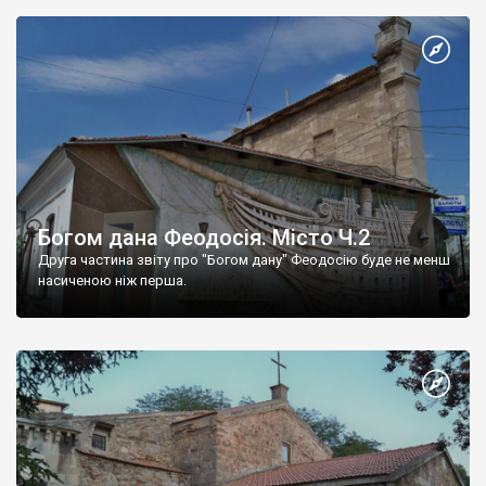
Богом дана Феодосія. Місто Ч.2
Друга частина звіту про "Богом дану" Феодосію буде не менш
насиченою ніж перша.