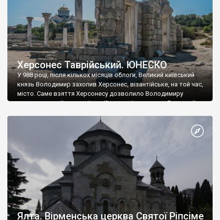
Херсонес Таврійський. ЮНЕСКО
У 988 році, після кількох місяців облоги, Великий київський
князь Володимир захопив Херсонес, візантійське, на той час,
місто. Саме взяття Херсонесу дозволило Володимиру
диктувати свої умови візантійському імператору Василю ІІ, та
одружитися з його дочкою Ганною. Цього ж року, в
Херсонесі Володимир-язичник, став Василем-християнином.
А потім було Хрещення Русі. На честь Херсонесу Таврійського
названо місто […]
Ялта. Вірменська церква Святої Ріпсіме