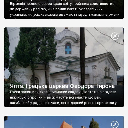
Вірменія першою серед країн світу прийняла християнство,
як державну релігію, й на подив багатьох пересічних
українців, які усіх кавказців вважають мусульманами, вірмени
є відданими вірянами Христа
Ялта. Грецька церква Феодора Тирона
Греки залишили Україні чималий спадок. Достатньо згадати
ніжинські огірочки – ви ж мабуть всі знаєте, що цей,
загублений у радянські часи, легендарний рецепт привезли у
Ніжин греки?