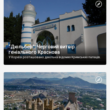
“Дюльбер”. Черговий витвір
геніального Краснова
У Кореїзі розташовано декілька відомих Кримських палаців.