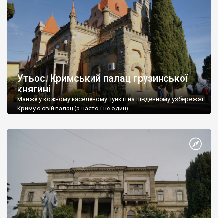
Утьос. Кримський палац грузинської
княгині
Майже у кожному населеному пункті на південному узбережжі
Криму є свій палац (а часто і не один).