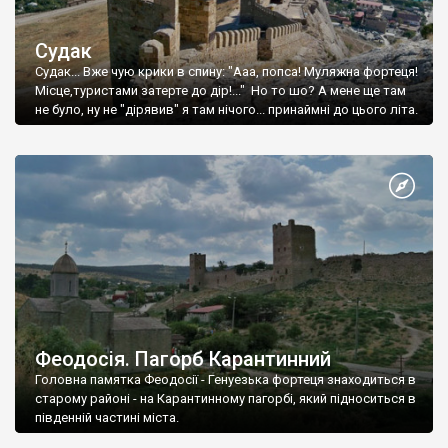
Судак
Судак... Вже чую крики в спину: "Ааа, попса! Муляжна фортеця!
Місце,туристами затерте до дір!..." Но то шо? А мене ще там
не було, ну не "дірявив" я там нічого... принаймні до цього літа.
Феодосія. Пагорб Карантинний
Головна памятка Феодосії - Генуезька фортеця знаходиться в
старому районі - на Карантинному пагорбі, який підноситься в
південній частині міста.