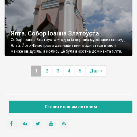
Ялта. Собор Іоанна Златоуста
Собор Іоанна Златоуста – одна із перших мурованих споруд
Ялти. Його 45-метрова дзвіниця і нині видніється в місті
майже звідусіль, а колись це була висотна домінанта Ялти.
1
2
3
4
5
Далі »
Станьте нашим автором