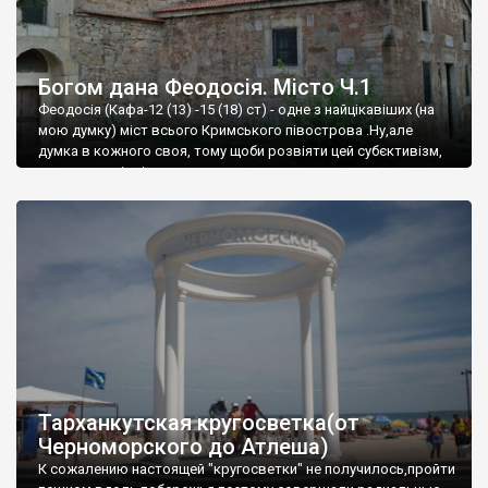
Богом дана Феодосія. Місто Ч.1
Феодосія (Кафа-12 (13) -15 (18) ст) - одне з найцікавіших (на
мою думку) міст всього Кримського півострова .Ну,але
думка в кожного своя, тому щоби розвіяти цей субєктивізм,
запрошую відвідати це
Тарханкутская кругосветка(от
Черноморского до Атлеша)
К сожалению настоящей "кругосветки" не получилось,пройти