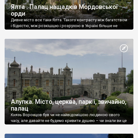
Ялта . Палац нащадків Мордовської
орди
Дивне місто все таки Ялта. Такого контрасту між багатством
і бідністю, між розкішшю і розрухою в Україні більше не
знайдеш.
Алупка. Місто, церква, парк і, звичайно,
палац
Князь Воронцов був чи не найвідомішою людиною свого
часу, але давайте не будемо кривити душею – чи знали ви це
прізвище до відвідин Алупки? Мабуть все таки ні.