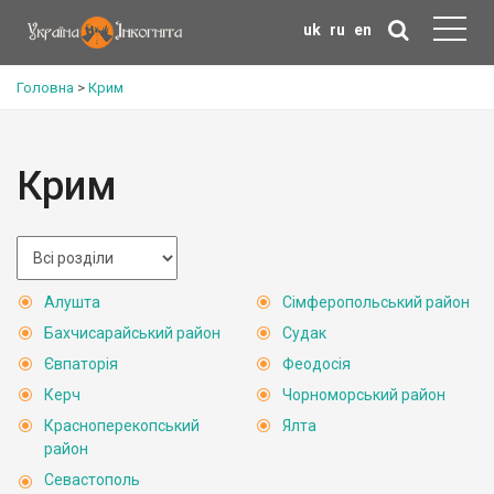
uk
ru
en
Головна
>
Крим
Крим
Алушта
Сімферопольський район
Бахчисарайський район
Судак
Євпаторія
Феодосія
Керч
Чорноморський район
Красноперекопський
Ялта
район
Севастополь