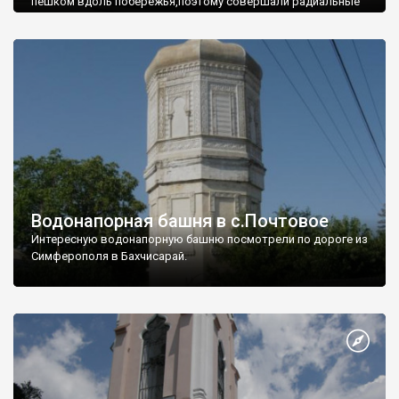
пешком вдоль побережья,поэтому совершали радиальные
вылазки из Оленевки.
Водонапорная башня в с.Почтовое
Интересную водонапорную башню посмотрели по дороге из
Симферополя в Бахчисарай.