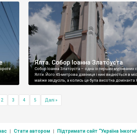
е
Ялта. Собор Іоанна Златоуста
ороге
Собор Іоанна Златоуста – одна із перших мурованих 
Ялти. Його 45-метрова дзвіниця і нині видніється в міс
майже звідусіль, а колись це була висотна домінанта 
2
3
4
5
Далі »
нас
Стати автором
Підтримати сайт “Україна Інкогні