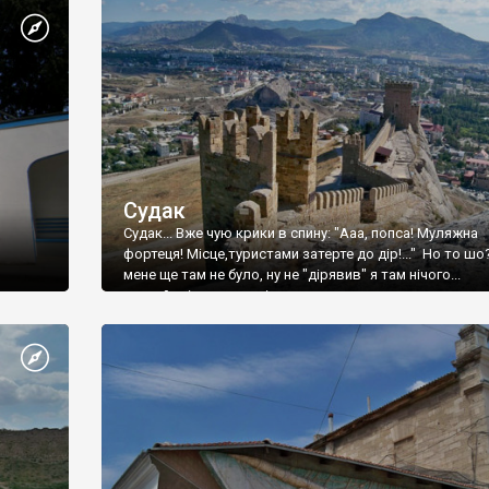
Судак
Судак... Вже чую крики в спину: "Ааа, попса! Муляжна
фортеця! Місце,туристами затерте до дір!..." Но то шо
мене ще там не було, ну не "дірявив" я там нічого...
принаймні до цього літа.