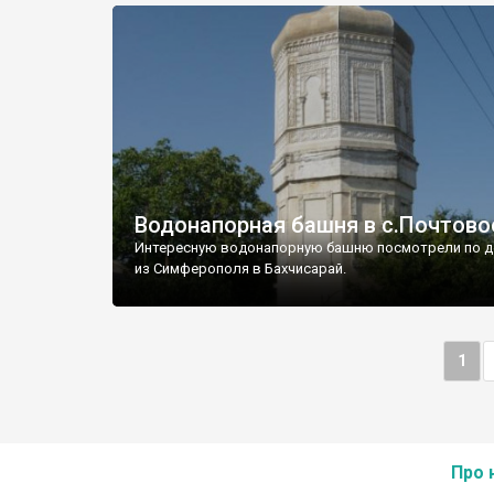
Водонапорная башня в с.Почтово
Интересную водонапорную башню посмотрели по д
из Симферополя в Бахчисарай.
1
Про 