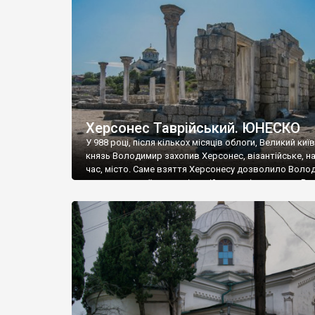
музею «Новгородський музей-заповідник» сотні арт
візантійської доби. Раритети викрадені з фондів об’
культурної спадщини ЮНЕСКО «Херсонеса Таврійсько
Офіційно – на виставку «Золото Візантії», але експер
влада в Україні вважають це лише […]
Херсонес Таврійський. ЮНЕСКО
У 988 році, після кількох місяців облоги, Великий киї
князь Володимир захопив Херсонес, візантійське, на
час, місто. Саме взяття Херсонесу дозволило Воло
диктувати свої умови візантійському імператору Вас
та одружитися з його дочкою Ганною. Цього ж року,
Херсонесі Володимир-язичник, став Василем-
християнином. А потім було Хрещення Русі. На честь
Херсонесу Таврійського названо місто […]