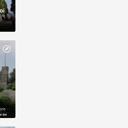
ої
ого
и ви