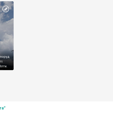
споруд
ті
Ялти.
та”