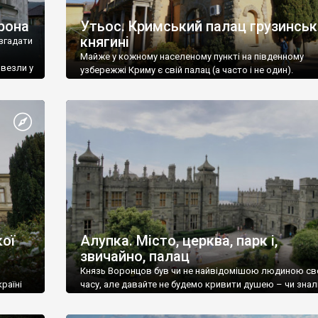
рона
Утьос. Кримський палац грузинськ
княгині
згадати
Майже у кожному населеному пункті на південному
ивезли у
узбережжі Криму є свій палац (а часто і не один).
ої
Алупка. Місто, церква, парк і,
звичайно, палац
Князь Воронцов був чи не найвідомішою людиною св
раїні
часу, але давайте не будемо кривити душею – чи знал
це прізвище до відвідин Алупки? Мабуть все таки ні.