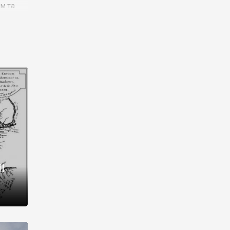
им та
ора і
є
го типу,
ей-
рний
ста:
 райони
від 2
I
і,
рукти,
 котрі