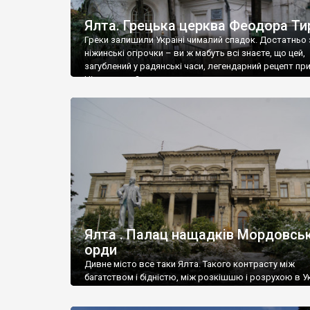
Ялта. Грецька церква Феодора Ти
Греки залишили Україні чималий спадок. Достатньо 
ніжинські огірочки – ви ж мабуть всі знаєте, що цей,
загублений у радянські часи, легендарний рецепт пр
Ніжин греки?
Ялта . Палац нащадків Мордовськ
орди
Дивне місто все таки Ялта. Такого контрасту між
багатством і бідністю, між розкішшю і розрухою в Ук
більше не знайдеш.