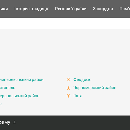
ниця
Історія і традиції
Регіони України
Закордон
Пам'
ноперекопський район
Феодосія
стополь
Чорноморський район
еропольський район
Ялта
к