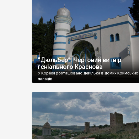
“Дюльбер”. Черговий витвір
геніального Краснова
У Кореїзі розташовано декілька відомих Кримських
палаців.