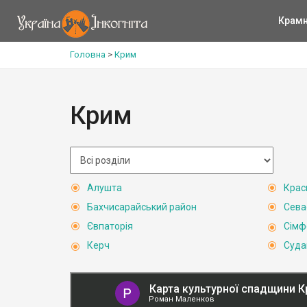
Крам
Головна
>
Крим
Крим
Алушта
Крас
Бахчисарайський район
Сева
Євпаторія
Сімф
Керч
Суда