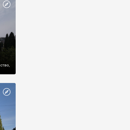
же
нство,