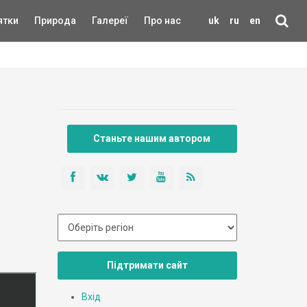
ятки
Природа
Галереї
Про нас
uk
ru
en
Станьте нашим автором
Підтримати сайт
Вхід