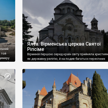
ефактів
називаються «повстяками» (postaki)…” “Вино. Крим
єкту
виробляє відмінне вино і його вдосталь: воно все ду
го».
легке біле і дуже […]
ти та
Ялта. Вірменська церква Святої
Ріпсіме
вський
 той
Вірменія першою серед країн світу прийняла христия
димиру
як державну релігію, й на подив багатьох пересічних
илю ІІ,
українців, які усіх кавказців вважають мусульманами,
 в
вірмени є відданими вірянами Христа