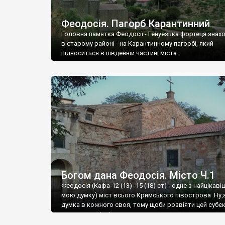
Феодосія. Пагорб Карантинний
Головна памятка Феодосії - Генуезька фортеця знах
в старому районі - на Карантинному пагорбі, який
підноситься в південній частині міста.
Богом дана Феодосія. Місто Ч.1
Феодосія (Кафа-12 (13) -15 (18) ст) - одне з найцікаві
мою думку) міст всього Кримського півострова .Ну,
думка в кожного своя, тому щоби розвіяти цей субєк
запрошую відвідати це