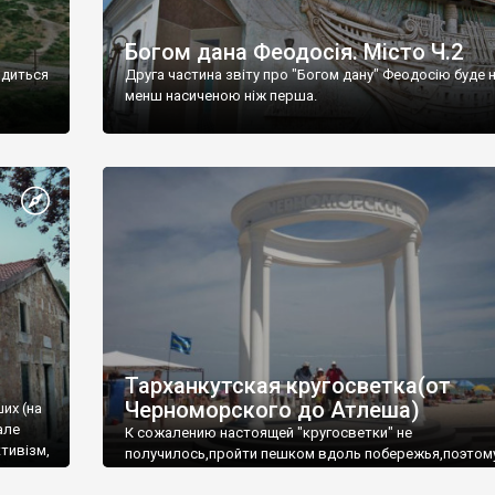
Богом дана Феодосія. Місто Ч.2
одиться
Друга частина звіту про "Богом дану" Феодосію буде 
менш насиченою ніж перша.
Тарханкутская кругосветка(от
Черноморского до Атлеша)
ших (на
але
К сожалению настоящей "кругосветки" не
тивізм,
получилось,пройти пешком вдоль побережья,поэтом
совершали радиальные вылазки из Оленевки.