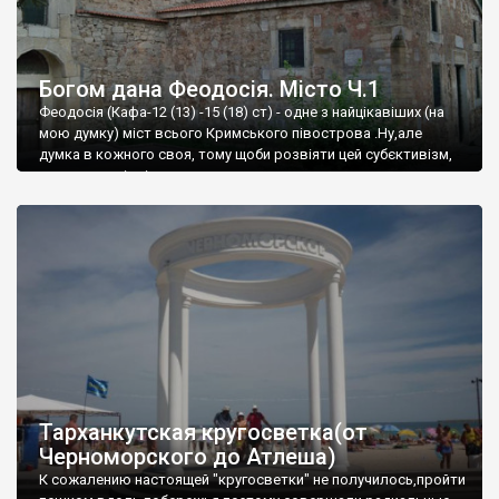
Богом дана Феодосія. Місто Ч.1
Феодосія (Кафа-12 (13) -15 (18) ст) - одне з найцікавіших (на
мою думку) міст всього Кримського півострова .Ну,але
думка в кожного своя, тому щоби розвіяти цей субєктивізм,
запрошую відвідати це
Тарханкутская кругосветка(от
Черноморского до Атлеша)
К сожалению настоящей "кругосветки" не получилось,пройти