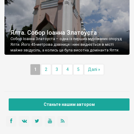
Ялта. Собор Іоанна Златоуста
Собор Іоанна Златоуста – одна із перших мурованих споруд
Ялти. Його 45-метрова дзвіниця і нині видніється в місті
майже звідусіль, а колись це була висотна домінанта Ялти.
1
2
3
4
5
Далі »
Станьте нашим автором