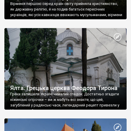
Вірменія першою серед країн світу прийняла християнство,
як державну релігію, й на подив багатьох пересічних
українців, які усіх кавказців вважають мусульманами, вірмени
є відданими вірянами Христа
Ялта. Грецька церква Феодора Тирона
Греки залишили Україні чималий спадок. Достатньо згадати
ніжинські огірочки – ви ж мабуть всі знаєте, що цей,
загублений у радянські часи, легендарний рецепт привезли у
Ніжин греки?