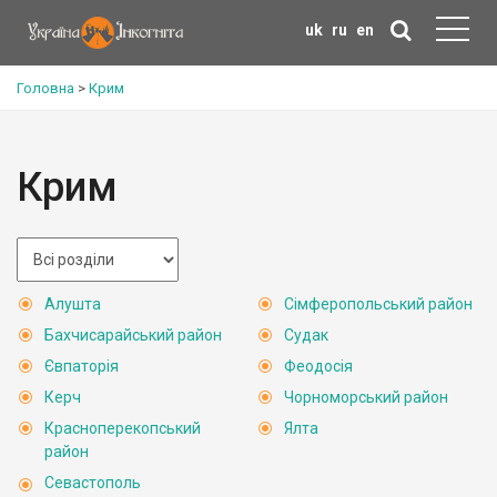
uk
ru
en
Головна
>
Крим
Крим
Алушта
Сімферопольський район
Бахчисарайський район
Судак
Євпаторія
Феодосія
Керч
Чорноморський район
Красноперекопський
Ялта
район
Севастополь