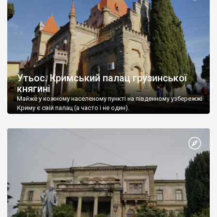
Утьос. Кримський палац грузинської
княгині
Майже у кожному населеному пункті на південному узбережжі
Криму є свій палац (а часто і не один).