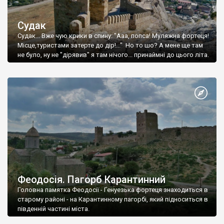
Судак
Судак... Вже чую крики в спину: "Ааа, попса! Муляжна фортеця!
Місце,туристами затерте до дір!..." Но то шо? А мене ще там
не було, ну не "дірявив" я там нічого... принаймні до цього літа.
Феодосія. Пагорб Карантинний
Головна памятка Феодосії - Генуезька фортеця знаходиться в
старому районі - на Карантинному пагорбі, який підноситься в
південній частині міста.