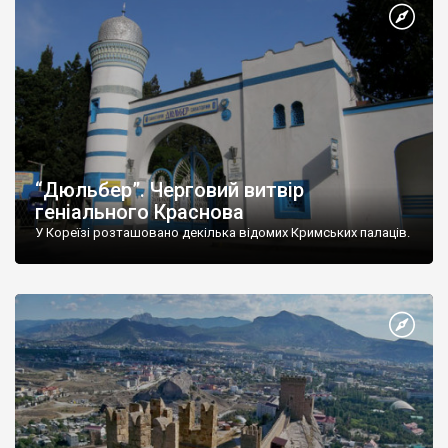
“Дюльбер”. Черговий витвір
геніального Краснова
У Кореїзі розташовано декілька відомих Кримських палаців.