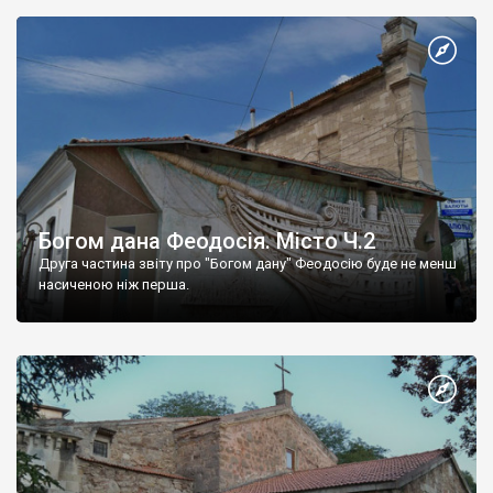
Богом дана Феодосія. Місто Ч.2
Друга частина звіту про "Богом дану" Феодосію буде не менш
насиченою ніж перша.