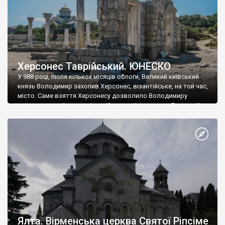
Херсонес Таврійський. ЮНЕСКО
У 988 році, після кількох місяців облоги, Великий київський
князь Володимир захопив Херсонес, візантійське, на той час,
місто. Саме взяття Херсонесу дозволило Володимиру
диктувати свої умови візантійському імператору Василю ІІ, та
одружитися з його дочкою Ганною. Цього ж року, в
Херсонесі Володимир-язичник, став Василем-християнином.
А потім було Хрещення Русі. На честь Херсонесу Таврійського
названо місто […]
Ялта. Вірменська церква Святої Ріпсіме