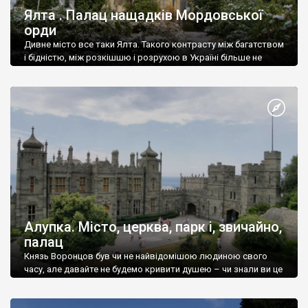
Ялта . Палац нащадків Мордовської
орди
Дивне місто все таки Ялта. Такого контрасту між багатством
і бідністю, між розкішшю і розрухою в Україні більше не
знайдеш.
Алупка. Місто, церква, парк і, звичайно,
палац
Князь Воронцов був чи не найвідомішою людиною свого
часу, але давайте не будемо кривити душею – чи знали ви це
прізвище до відвідин Алупки? Мабуть все таки ні.