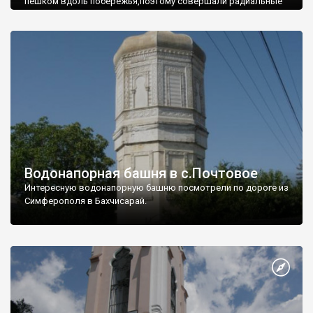
пешком вдоль побережья,поэтому совершали радиальные
вылазки из Оленевки.
Водонапорная башня в с.Почтовое
Интересную водонапорную башню посмотрели по дороге из
Симферополя в Бахчисарай.