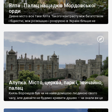
Ялта . Палац нащадків Мордовської
орди
Дивне місто все таки Ялта. Такого контрасту між багатством
і бідністю, між розкішшю і розрухою в Україні більше не
знайдеш.
Алупка. Місто, церква, парк і, звичайно,
палац
Князь Воронцов був чи не найвідомішою людиною свого
часу, але давайте не будемо кривити душею – чи знали ви це
прізвище до відвідин Алупки? Мабуть все таки ні.