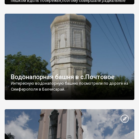
пешком вдоль побережья,поэтому совершали радиальные
вылазки из Оленевки.
Водонапорная башня в с.Почтовое
Интересную водонапорную башню посмотрели по дороге из
Симферополя в Бахчисарай.