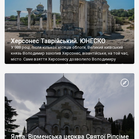
Херсонес Таврійський. ЮНЕСКО
У 988 році, після кількох місяців облоги, Великий київський
князь Володимир захопив Херсонес, візантійське, на той час,
місто. Саме взяття Херсонесу дозволило Володимиру
диктувати свої умови візантійському імператору Василю ІІ, та
одружитися з його дочкою Ганною. Цього ж року, в
Херсонесі Володимир-язичник, став Василем-християнином.
А потім було Хрещення Русі. На честь Херсонесу Таврійського
названо місто […]
Ялта. Вірменська церква Святої Ріпсіме