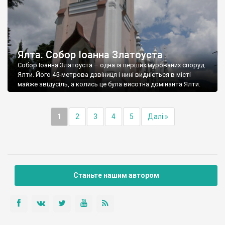
Ялта. Собор Іоанна Златоуста
Собор Іоанна Златоуста – одна із перших мурованих споруд
Ялти. Його 45-метрова дзвіниця і нині видніється в місті
майже звідусіль, а колись це була висотна домінанта Ялти.
1
2
3
4
5
Далі »
Станьте нашим автором