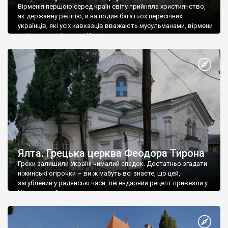
Вірменія першою серед країн світу прийняла християнство,
як державну релігію, й на подив багатьох пересічних
українців, які усіх кавказців вважають мусульманами, вірмени
є відданими вірянами Христа
Ялта. Грецька церква Феодора Тирона
Греки залишили Україні чималий спадок. Достатньо згадати
ніжинські огірочки – ви ж мабуть всі знаєте, що цей,
загублений у радянські часи, легендарний рецепт привезли у
Ніжин греки?