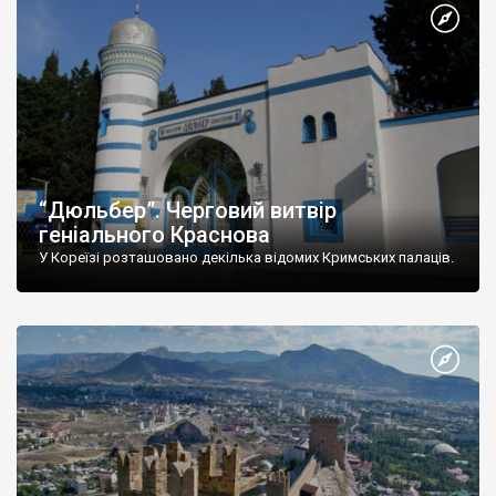
“Дюльбер”. Черговий витвір
геніального Краснова
У Кореїзі розташовано декілька відомих Кримських палаців.