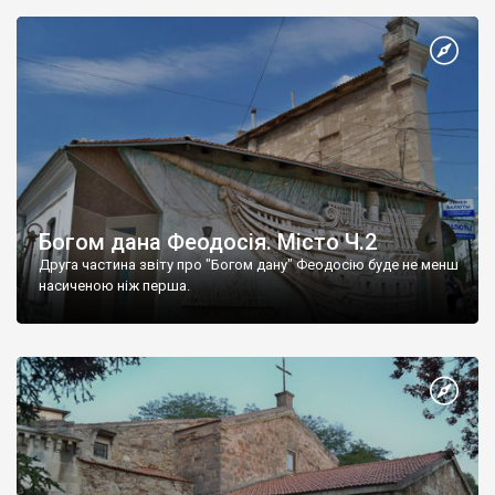
Богом дана Феодосія. Місто Ч.2
Друга частина звіту про "Богом дану" Феодосію буде не менш
насиченою ніж перша.