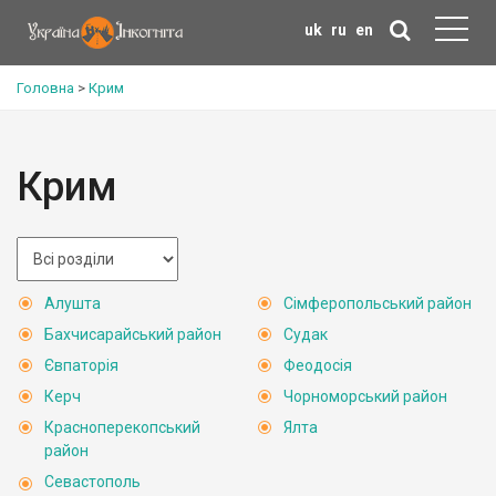
uk
ru
en
Головна
>
Крим
Крим
Алушта
Сімферопольський район
Бахчисарайський район
Судак
Євпаторія
Феодосія
Керч
Чорноморський район
Красноперекопський
Ялта
район
Севастополь