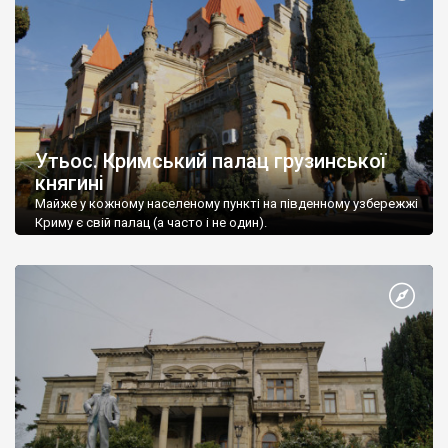
Утьос. Кримський палац грузинської
княгині
Майже у кожному населеному пункті на південному узбережжі
Криму є свій палац (а часто і не один).