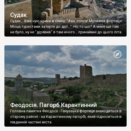
Судак
Судак... Вже чую крики в спину: "Ааа, попса! Муляжна фортеця!
Місце,туристами затерте до дір!..." Но то шо? А мене ще там
не було, ну не "дірявив" я там нічого... принаймні до цього літа.
Феодосія. Пагорб Карантинний
Головна памятка Феодосії - Генуезька фортеця знаходиться в
старому районі - на Карантинному пагорбі, який підноситься в
південній частині міста.