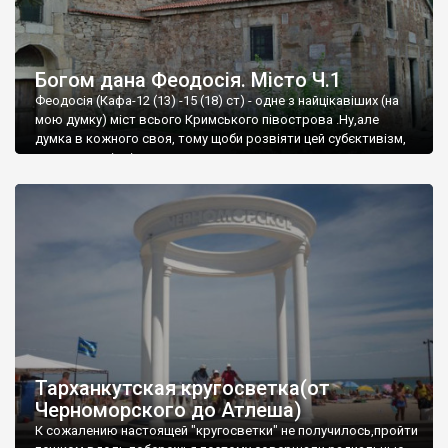
Богом дана Феодосія. Місто Ч.1
Феодосія (Кафа-12 (13) -15 (18) ст) - одне з найцікавіших (на
мою думку) міст всього Кримського півострова .Ну,але
думка в кожного своя, тому щоби розвіяти цей субєктивізм,
запрошую відвідати це
Тарханкутская кругосветка(от
Черноморского до Атлеша)
К сожалению настоящей "кругосветки" не получилось,пройти