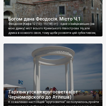
Богом дана Феодосія. Місто Ч.1
Феодосія (Кафа-12 (13) -15 (18) ст) - одне з найцікавіших (на
мою думку) міст всього Кримського півострова .Ну,але
думка в кожного своя, тому щоби розвіяти цей субєктивізм,
запрошую відвідати це
Тарханкутская кругосветка(от
Черноморского до Атлеша)
К сожалению настоящей "кругосветки" не получилось,пройти