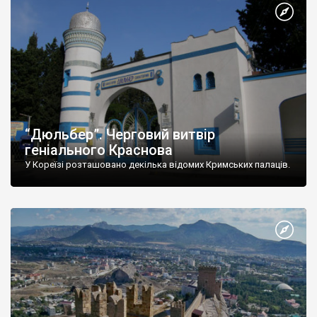
“Дюльбер”. Черговий витвір
геніального Краснова
У Кореїзі розташовано декілька відомих Кримських палаців.