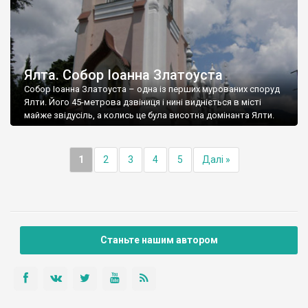
Ялта. Собор Іоанна Златоуста
Собор Іоанна Златоуста – одна із перших мурованих споруд
Ялти. Його 45-метрова дзвіниця і нині видніється в місті
майже звідусіль, а колись це була висотна домінанта Ялти.
1
2
3
4
5
Далі »
Станьте нашим автором