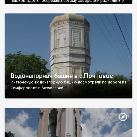
пешком вдоль побережья,поэтому совершали радиальные
вылазки из Оленевки.
Водонапорная башня в с.Почтовое
Интересную водонапорную башню посмотрели по дороге из
Симферополя в Бахчисарай.