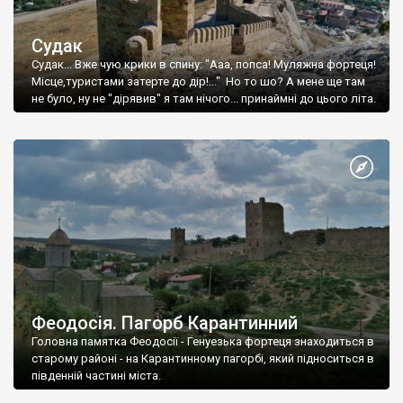
Судак
Судак... Вже чую крики в спину: "Ааа, попса! Муляжна фортеця!
Місце,туристами затерте до дір!..." Но то шо? А мене ще там
не було, ну не "дірявив" я там нічого... принаймні до цього літа.
Феодосія. Пагорб Карантинний
Головна памятка Феодосії - Генуезька фортеця знаходиться в
старому районі - на Карантинному пагорбі, який підноситься в
південній частині міста.