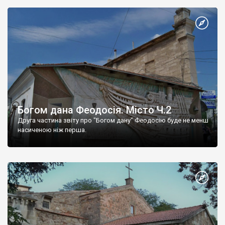
Богом дана Феодосія. Місто Ч.2
Друга частина звіту про "Богом дану" Феодосію буде не менш
насиченою ніж перша.