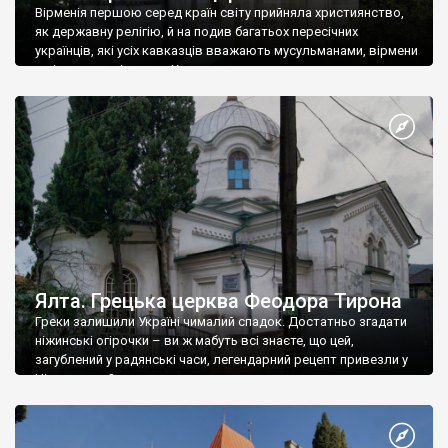
Вірменія першою серед країн світу прийняла християнство,
як державну релігію, й на подив багатьох пересічних
українців, які усіх кавказців вважають мусульманами, вірмени
є відданими вірянами Христа
Ялта. Грецька церква Феодора Тирона
Греки залишили Україні чималий спадок. Достатньо згадати
ніжинські огірочки – ви ж мабуть всі знаєте, що цей,
загублений у радянські часи, легендарний рецепт привезли у
Ніжин греки?