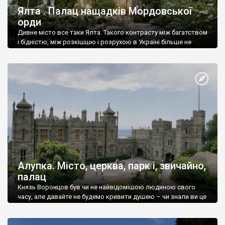
Ялта . Палац нащадків Мордовської
орди
Дивне місто все таки Ялта. Такого контрасту між багатством
і бідністю, між розкішшю і розрухою в Україні більше не
знайдеш.
Алупка. Місто, церква, парк і, звичайно,
палац
Князь Воронцов був чи не найвідомішою людиною свого
часу, але давайте не будемо кривити душею – чи знали ви це
прізвище до відвідин Алупки? Мабуть все таки ні.