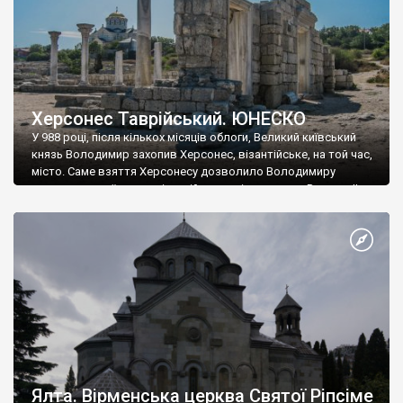
Херсонес Таврійський. ЮНЕСКО
У 988 році, після кількох місяців облоги, Великий київський
князь Володимир захопив Херсонес, візантійське, на той час,
місто. Саме взяття Херсонесу дозволило Володимиру
диктувати свої умови візантійському імператору Василю ІІ, та
одружитися з його дочкою Ганною. Цього ж року, в
Херсонесі Володимир-язичник, став Василем-християнином.
А потім було Хрещення Русі. На честь Херсонесу Таврійського
названо місто […]
Ялта. Вірменська церква Святої Ріпсіме