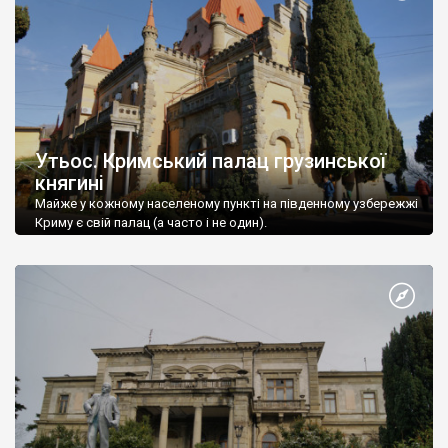
Утьос. Кримський палац грузинської
княгині
Майже у кожному населеному пункті на південному узбережжі
Криму є свій палац (а часто і не один).