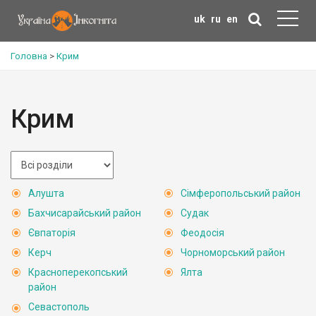
uk
ru
en
Головна
>
Крим
Крим
Алушта
Сімферопольський район
Бахчисарайський район
Судак
Євпаторія
Феодосія
Керч
Чорноморський район
Красноперекопський
Ялта
район
Севастополь