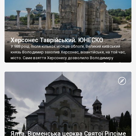
Херсонес Таврійський. ЮНЕСКО
У 988 році, після кількох місяців облоги, Великий київський
князь Володимир захопив Херсонес, візантійське, на той час,
місто. Саме взяття Херсонесу дозволило Володимиру
диктувати свої умови візантійському імператору Василю ІІ, та
одружитися з його дочкою Ганною. Цього ж року, в
Херсонесі Володимир-язичник, став Василем-християнином.
А потім було Хрещення Русі. На честь Херсонесу Таврійського
названо місто […]
Ялта. Вірменська церква Святої Ріпсіме