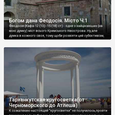
Богом дана Феодосія. Місто Ч.1
Феодосія (Кафа-12 (13) -15 (18) ст) - одне з найцікавіших (на
мою думку) міст всього Кримського півострова .Ну,але
думка в кожного своя, тому щоби розвіяти цей субєктивізм,
запрошую відвідати це
Тарханкутская кругосветка(от
Черноморского до Атлеша)
К сожалению настоящей "кругосветки" не получилось,пройти