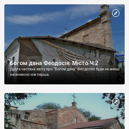
Богом дана Феодосія. Місто Ч.2
Друга частина звіту про "Богом дану" Феодосію буде не менш
насиченою ніж перша.