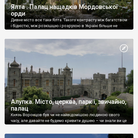
Ялта . Палац нащадків Мордовської
орди
Дивне місто все таки Ялта. Такого контрасту між багатством
і бідністю, між розкішшю і розрухою в Україні більше не
знайдеш.
Алупка. Місто, церква, парк і, звичайно,
палац
Князь Воронцов був чи не найвідомішою людиною свого
часу, але давайте не будемо кривити душею – чи знали ви це
прізвище до відвідин Алупки? Мабуть все таки ні.