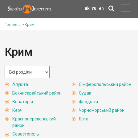
uk
ru
en
Головна
>
Крим
Крим
Алушта
Сімферопольський район
Бахчисарайський район
Судак
Євпаторія
Феодосія
Керч
Чорноморський район
Красноперекопський
Ялта
район
Севастополь