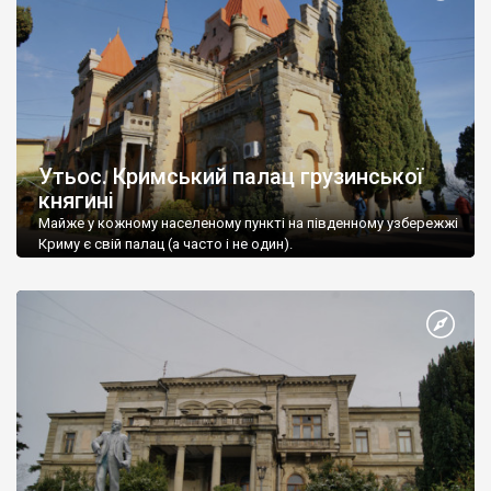
Утьос. Кримський палац грузинської
княгині
Майже у кожному населеному пункті на південному узбережжі
Криму є свій палац (а часто і не один).