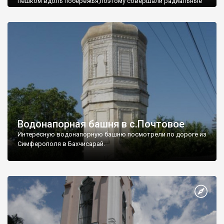
пешком вдоль побережья,поэтому совершали радиальные
вылазки из Оленевки.
Водонапорная башня в с.Почтовое
Интересную водонапорную башню посмотрели по дороге из
Симферополя в Бахчисарай.