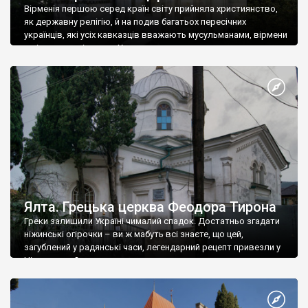
Вірменія першою серед країн світу прийняла християнство,
як державну релігію, й на подив багатьох пересічних
українців, які усіх кавказців вважають мусульманами, вірмени
є відданими вірянами Христа
Ялта. Грецька церква Феодора Тирона
Греки залишили Україні чималий спадок. Достатньо згадати
ніжинські огірочки – ви ж мабуть всі знаєте, що цей,
загублений у радянські часи, легендарний рецепт привезли у
Ніжин греки?