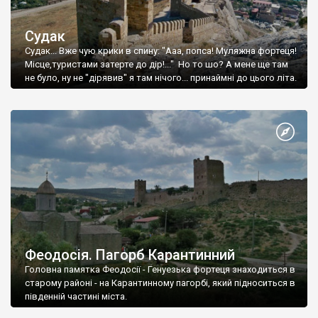
Судак
Судак... Вже чую крики в спину: "Ааа, попса! Муляжна фортеця!
Місце,туристами затерте до дір!..." Но то шо? А мене ще там
не було, ну не "дірявив" я там нічого... принаймні до цього літа.
Феодосія. Пагорб Карантинний
Головна памятка Феодосії - Генуезька фортеця знаходиться в
старому районі - на Карантинному пагорбі, який підноситься в
південній частині міста.