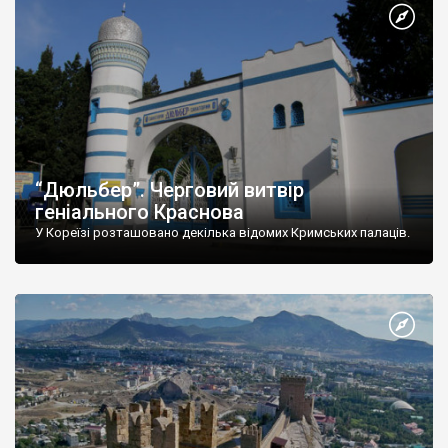
“Дюльбер”. Черговий витвір
геніального Краснова
У Кореїзі розташовано декілька відомих Кримських палаців.