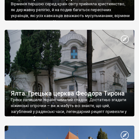
Вірменія першою серед країн світу прийняла християнство,
як державну релігію, й на подив багатьох пересічних
українців, які усіх кавказців вважають мусульманами, вірмени
є відданими вірянами Христа
Ялта. Грецька церква Феодора Тирона
Греки залишили Україні чималий спадок. Достатньо згадати
ніжинські огірочки – ви ж мабуть всі знаєте, що цей,
загублений у радянські часи, легендарний рецепт привезли у
Ніжин греки?