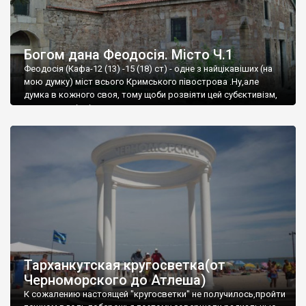
Богом дана Феодосія. Місто Ч.1
Феодосія (Кафа-12 (13) -15 (18) ст) - одне з найцікавіших (на
мою думку) міст всього Кримського півострова .Ну,але
думка в кожного своя, тому щоби розвіяти цей субєктивізм,
запрошую відвідати це
Тарханкутская кругосветка(от
Черноморского до Атлеша)
К сожалению настоящей "кругосветки" не получилось,пройти