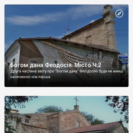
Богом дана Феодосія. Місто Ч.2
Друга частина звіту про "Богом дану" Феодосію буде не менш
насиченою ніж перша.