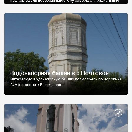
пешком вдоль побережья,поэтому совершали радиальные
вылазки из Оленевки.
Водонапорная башня в с.Почтовое
Интересную водонапорную башню посмотрели по дороге из
Симферополя в Бахчисарай.