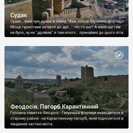
Судак
Судак... Вже чую крики в спину: "Ааа, попса! Муляжна фортеця!
Місце,туристами затерте до дір!..." Но то шо? А мене ще там
не було, ну не "дірявив" я там нічого... принаймні до цього літа.
Феодосія. Пагорб Карантинний
Головна памятка Феодосії - Генуезька фортеця знаходиться в
старому районі - на Карантинному пагорбі, який підноситься в
південній частині міста.