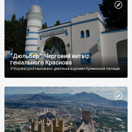
“Дюльбер”. Черговий витвір
геніального Краснова
У Кореїзі розташовано декілька відомих Кримських палаців.