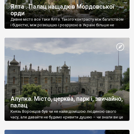
Ялта . Палац нащадків Мордовської
орди
Дивне місто все таки Ялта. Такого контрасту між багатством
і бідністю, між розкішшю і розрухою в Україні більше не
знайдеш.
Алупка. Місто, церква, парк і, звичайно,
палац
Князь Воронцов був чи не найвідомішою людиною свого
часу, але давайте не будемо кривити душею – чи знали ви це
прізвище до відвідин Алупки? Мабуть все таки ні.