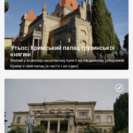
Утьос. Кримський палац грузинської
княгині
Майже у кожному населеному пункті на південному узбережжі
Криму є свій палац (а часто і не один).