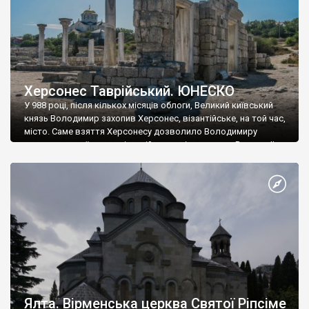
Херсонес Таврійський. ЮНЕСКО
У 988 році, після кількох місяців облоги, Великий київський
князь Володимир захопив Херсонес, візантійське, на той час,
місто. Саме взяття Херсонесу дозволило Володимиру
диктувати свої умови візантійському імператору Василю ІІ, та
одружитися з його дочкою Ганною. Цього ж року, в
Херсонесі Володимир-язичник, став Василем-християнином.
А потім було Хрещення Русі. На честь Херсонесу Таврійського
названо місто […]
Ялта. Вірменська церква Святої Ріпсіме