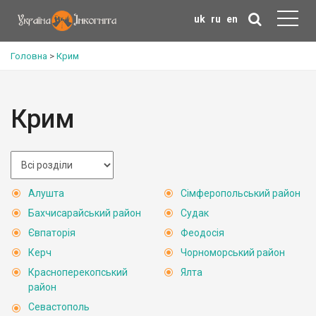
uk
ru
en
Головна
>
Крим
Крим
Алушта
Сімферопольський район
Бахчисарайський район
Судак
Євпаторія
Феодосія
Керч
Чорноморський район
Красноперекопський
Ялта
район
Севастополь