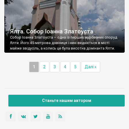
Ялта. Собор Іоанна Златоуста
Собор Іоанна Златоуста – одна із перших мурованих споруд
Ялти. Його 45-метрова дзвіниця і нині видніється в місті
майже звідусіль, а колись це була висотна домінанта Ялти.
1
2
3
4
5
Далі »
Станьте нашим автором