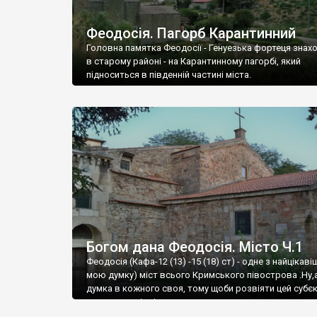
Феодосія. Пагорб Карантинний
Головна памятка Феодосії - Генуезька фортеця знах
в старому районі - на Карантинному пагорбі, який
підноситься в південній частині міста.
Богом дана Феодосія. Місто Ч.1
Феодосія (Кафа-12 (13) -15 (18) ст) - одне з найцікаві
мою думку) міст всього Кримського півострова .Ну,
думка в кожного своя, тому щоби розвіяти цей субєк
запрошую відвідати це