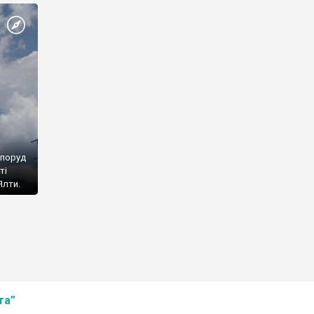
споруд
ті
Ялти.
та”