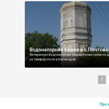
Водонапорная башня в с.Почтово
Интересную водонапорную башню посмотрели по д
из Симферополя в Бахчисарай.
1
Про 