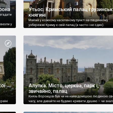
рона
Утьос. Кримський палац грузинськ
княгині
згадати
Майже у кожному населеному пункті на південному
ивезли у
узбережжі Криму є свій палац (а часто і не один).
ої
Алупка. Місто, церква, парк і,
звичайно, палац
Князь Воронцов був чи не найвідомішою людиною св
раїні
часу, але давайте не будемо кривити душею – чи знал
це прізвище до відвідин Алупки? Мабуть все таки ні.