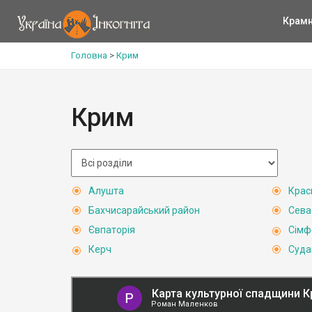
Крам
Головна
>
Крим
Крим
Алушта
Крас
Бахчисарайський район
Сева
Євпаторія
Сімф
Керч
Суда