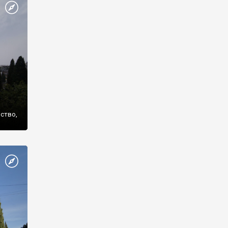
же
нство,