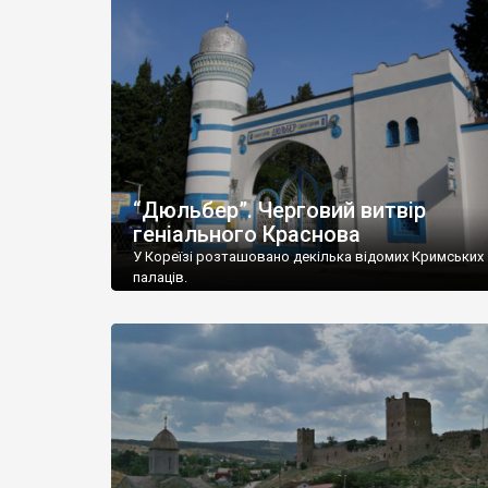
“Дюльбер”. Черговий витвір
геніального Краснова
У Кореїзі розташовано декілька відомих Кримських
палаців.