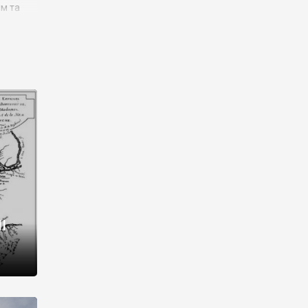
им та
ора і
є
го типу,
ей-
рний
ста:
 райони
від 2
I
і,
рукти,
 котрі