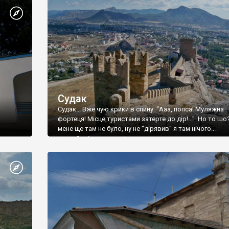
Судак
Судак... Вже чую крики в спину: "Ааа, попса! Муляжна
фортеця! Місце,туристами затерте до дір!..." Но то шо
мене ще там не було, ну не "дірявив" я там нічого...
принаймні до цього літа.