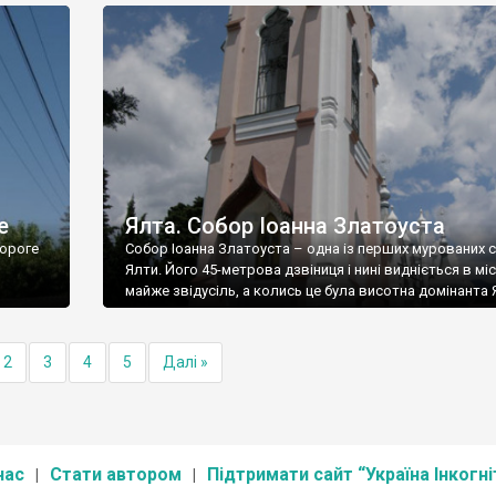
е
Ялта. Собор Іоанна Златоуста
ороге
Собор Іоанна Златоуста – одна із перших мурованих 
Ялти. Його 45-метрова дзвіниця і нині видніється в міс
майже звідусіль, а колись це була висотна домінанта 
2
3
4
5
Далі »
нас
Стати автором
Підтримати сайт “Україна Інкогні