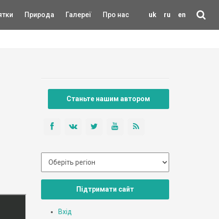
ятки
Природа
Галереї
Про нас
uk
ru
en
Станьте нашим автором
Підтримати сайт
Вхід