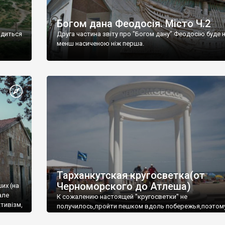
Богом дана Феодосія. Місто Ч.2
одиться
Друга частина звіту про "Богом дану" Феодосію буде 
менш насиченою ніж перша.
Тарханкутская кругосветка(от
Черноморского до Атлеша)
ших (на
але
К сожалению настоящей "кругосветки" не
тивізм,
получилось,пройти пешком вдоль побережья,поэтом
совершали радиальные вылазки из Оленевки.