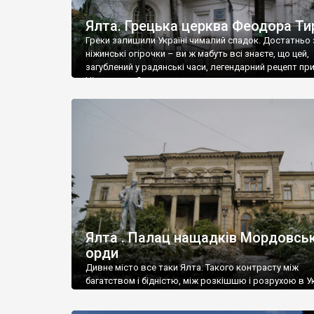
Ялта. Грецька церква Феодора Ти
Греки залишили Україні чималий спадок. Достатньо 
ніжинські огірочки – ви ж мабуть всі знаєте, що цей,
загублений у радянські часи, легендарний рецепт пр
Ніжин греки?
Ялта . Палац нащадків Мордовськ
орди
Дивне місто все таки Ялта. Такого контрасту між
багатством і бідністю, між розкішшю і розрухою в Ук
більше не знайдеш.