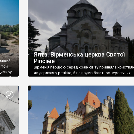
ефактів
називаються «повстяками» (postaki)…” “Вино. Крим
єкту
виробляє відмінне вино і його вдосталь: воно все ду
го».
легке біле і дуже […]
ти та
Ялта. Вірменська церква Святої
Ріпсіме
вський
 той
Вірменія першою серед країн світу прийняла христия
димиру
як державну релігію, й на подив багатьох пересічних
илю ІІ,
українців, які усіх кавказців вважають мусульманами,
 в
вірмени є відданими вірянами Христа