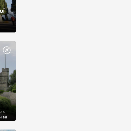
ої
ого
и ви