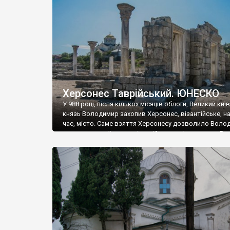
музею «Новгородський музей-заповідник» сотні арт
візантійської доби. Раритети викрадені з фондів об’
культурної спадщини ЮНЕСКО «Херсонеса Таврійсько
Офіційно – на виставку «Золото Візантії», але експер
влада в Україні вважають це лише […]
Херсонес Таврійський. ЮНЕСКО
У 988 році, після кількох місяців облоги, Великий киї
князь Володимир захопив Херсонес, візантійське, на
час, місто. Саме взяття Херсонесу дозволило Воло
диктувати свої умови візантійському імператору Вас
та одружитися з його дочкою Ганною. Цього ж року,
Херсонесі Володимир-язичник, став Василем-
християнином. А потім було Хрещення Русі. На честь
Херсонесу Таврійського названо місто […]