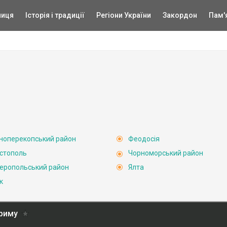
ниця
Історія і традиції
Регіони України
Закордон
Пам'
ноперекопський район
Феодосія
стополь
Чорноморський район
еропольський район
Ялта
к