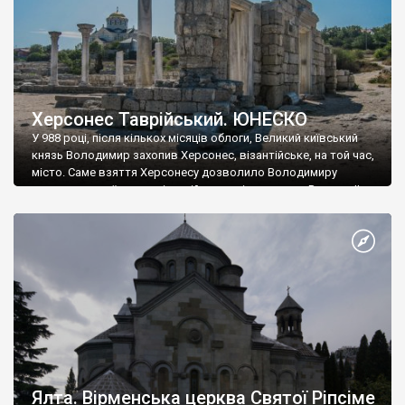
Херсонес Таврійський. ЮНЕСКО
У 988 році, після кількох місяців облоги, Великий київський
князь Володимир захопив Херсонес, візантійське, на той час,
місто. Саме взяття Херсонесу дозволило Володимиру
диктувати свої умови візантійському імператору Василю ІІ, та
одружитися з його дочкою Ганною. Цього ж року, в
Херсонесі Володимир-язичник, став Василем-християнином.
А потім було Хрещення Русі. На честь Херсонесу Таврійського
названо місто […]
Ялта. Вірменська церква Святої Ріпсіме