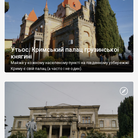
Утьос. Кримський палац грузинської
княгині
Майже у кожному населеному пункті на південному узбережжі
Криму є свій палац (а часто і не один).