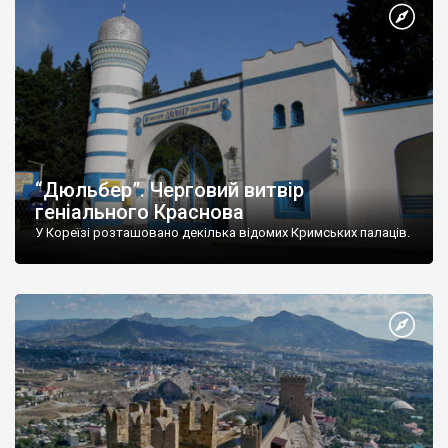
“Дюльбер”. Черговий витвір
геніального Краснова
У Кореїзі розташовано декілька відомих Кримських палаців.