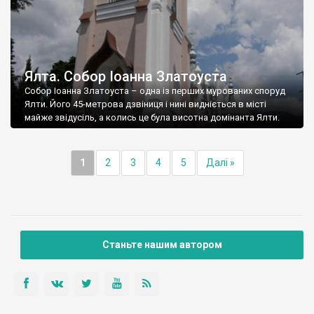
Ялта. Собор Іоанна Златоуста
Собор Іоанна Златоуста – одна із перших мурованих споруд
Ялти. Його 45-метрова дзвіниця і нині видніється в місті
майже звідусіль, а колись це була висотна домінанта Ялти.
1
2
3
4
5
Далі »
Станьте нашим автором