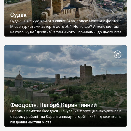
Судак
Судак... Вже чую крики в спину: "Ааа, попса! Муляжна фортеця!
Місце,туристами затерте до дір!..." Но то шо? А мене ще там
не було, ну не "дірявив" я там нічого... принаймні до цього літа.
Феодосія. Пагорб Карантинний
Головна памятка Феодосії - Генуезька фортеця знаходиться в
старому районі - на Карантинному пагорбі, який підноситься в
південній частині міста.