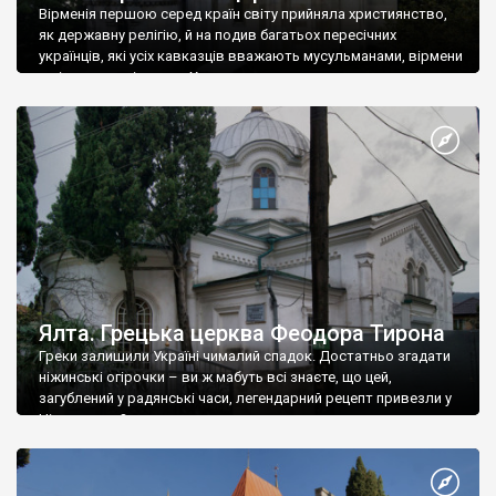
Вірменія першою серед країн світу прийняла християнство,
як державну релігію, й на подив багатьох пересічних
українців, які усіх кавказців вважають мусульманами, вірмени
є відданими вірянами Христа
Ялта. Грецька церква Феодора Тирона
Греки залишили Україні чималий спадок. Достатньо згадати
ніжинські огірочки – ви ж мабуть всі знаєте, що цей,
загублений у радянські часи, легендарний рецепт привезли у
Ніжин греки?