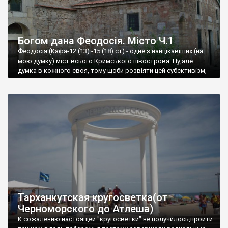
Богом дана Феодосія. Місто Ч.1
Феодосія (Кафа-12 (13) -15 (18) ст) - одне з найцікавіших (на
мою думку) міст всього Кримського півострова .Ну,але
думка в кожного своя, тому щоби розвіяти цей субєктивізм,
запрошую відвідати це
Тарханкутская кругосветка(от
Черноморского до Атлеша)
К сожалению настоящей "кругосветки" не получилось,пройти