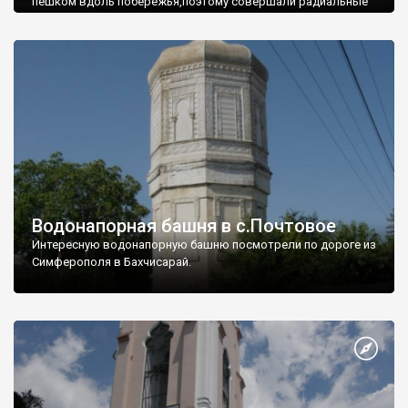
пешком вдоль побережья,поэтому совершали радиальные
вылазки из Оленевки.
Водонапорная башня в с.Почтовое
Интересную водонапорную башню посмотрели по дороге из
Симферополя в Бахчисарай.