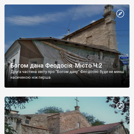
Богом дана Феодосія. Місто Ч.2
Друга частина звіту про "Богом дану" Феодосію буде не менш
насиченою ніж перша.