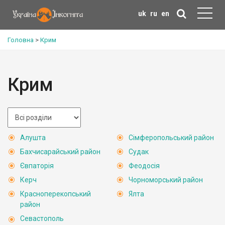
uk
ru
en
Головна
>
Крим
Крим
Алушта
Сімферопольський район
Бахчисарайський район
Судак
Євпаторія
Феодосія
Керч
Чорноморський район
Красноперекопський
Ялта
район
Севастополь