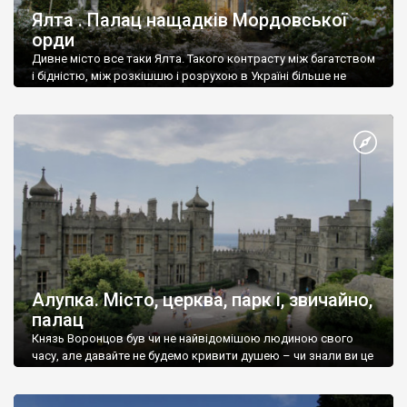
Ялта . Палац нащадків Мордовської
орди
Дивне місто все таки Ялта. Такого контрасту між багатством
і бідністю, між розкішшю і розрухою в Україні більше не
знайдеш.
Алупка. Місто, церква, парк і, звичайно,
палац
Князь Воронцов був чи не найвідомішою людиною свого
часу, але давайте не будемо кривити душею – чи знали ви це
прізвище до відвідин Алупки? Мабуть все таки ні.