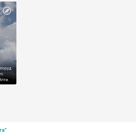
споруд
ті
Ялти.
та”