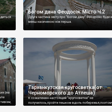
Богом дана Феодосія. Місто Ч.2
одиться
Друга частина звіту про "Богом дану" Феодосію буде 
менш насиченою ніж перша.
Тарханкутская кругосветка(от
Черноморского до Атлеша)
ших (на
але
К сожалению настоящей "кругосветки" не
тивізм,
получилось,пройти пешком вдоль побережья,поэтом
совершали радиальные вылазки из Оленевки.