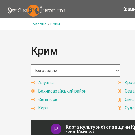
Крам
Головна
>
Крим
Крим
Алушта
Крас
Бахчисарайський район
Сева
Євпаторія
Сімф
Керч
Суда