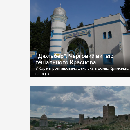
“Дюльбер”. Черговий витвір
геніального Краснова
У Кореїзі розташовано декілька відомих Кримських
палаців.