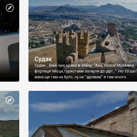
Судак
Судак... Вже чую крики в спину: "Ааа, попса! Муляжна
фортеця! Місце,туристами затерте до дір!..." Но то шо
мене ще там не було, ну не "дірявив" я там нічого...
принаймні до цього літа.