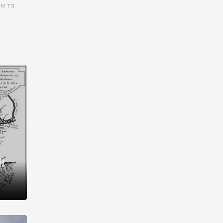
им та
ора і
є
го типу,
ей-
рний
ста:
 райони
від 2
I
і,
рукти,
 котрі