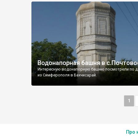
Водонапорная башня в с.Почтово
Интересную водонапорную башню посмотрели по д
из Симферополя в Бахчисарай.
1
Про 