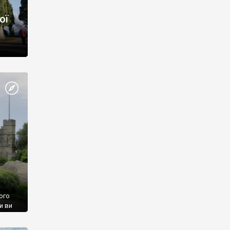
ої
ого
и ви