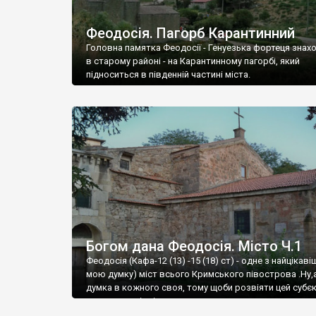
Феодосія. Пагорб Карантинний
Головна памятка Феодосії - Генуезька фортеця знах
в старому районі - на Карантинному пагорбі, який
підноситься в південній частині міста.
Богом дана Феодосія. Місто Ч.1
Феодосія (Кафа-12 (13) -15 (18) ст) - одне з найцікаві
мою думку) міст всього Кримського півострова .Ну,
думка в кожного своя, тому щоби розвіяти цей субєк
запрошую відвідати це