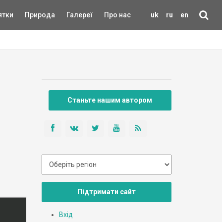
ятки
Природа
Галереї
Про нас
uk
ru
en
Станьте нашим автором
Підтримати сайт
Вхід