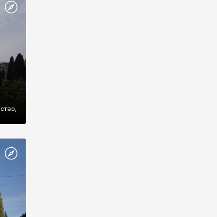
же
нство,