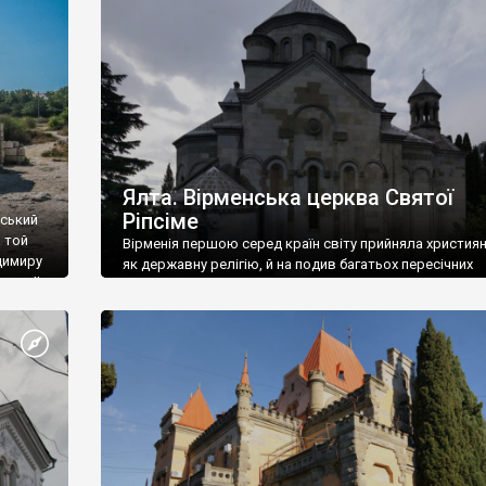
ефактів
називаються «повстяками» (postaki)…” “Вино. Крим
єкту
виробляє відмінне вино і його вдосталь: воно все ду
го».
легке біле і дуже […]
ти та
Ялта. Вірменська церква Святої
Ріпсіме
вський
 той
Вірменія першою серед країн світу прийняла христия
димиру
як державну релігію, й на подив багатьох пересічних
илю ІІ,
українців, які усіх кавказців вважають мусульманами,
 в
вірмени є відданими вірянами Христа