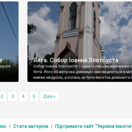
е
Ялта. Собор Іоанна Златоуста
ороге
Собор Іоанна Златоуста – одна із перших мурованих 
Ялти. Його 45-метрова дзвіниця і нині видніється в міс
майже звідусіль, а колись це була висотна домінанта 
2
3
4
5
Далі »
нас
Стати автором
Підтримати сайт “Україна Інкогні