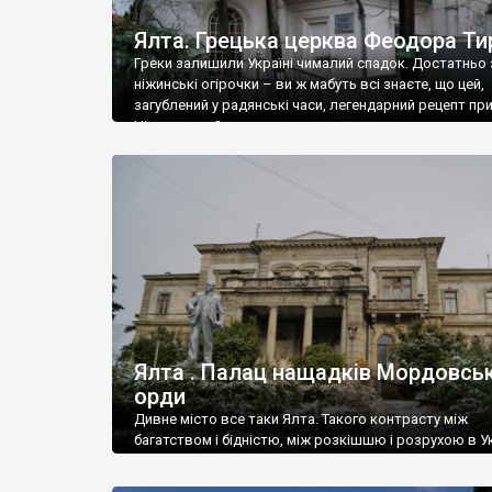
Ялта. Грецька церква Феодора Ти
Греки залишили Україні чималий спадок. Достатньо 
ніжинські огірочки – ви ж мабуть всі знаєте, що цей,
загублений у радянські часи, легендарний рецепт пр
Ніжин греки?
Ялта . Палац нащадків Мордовськ
орди
Дивне місто все таки Ялта. Такого контрасту між
багатством і бідністю, між розкішшю і розрухою в Ук
більше не знайдеш.