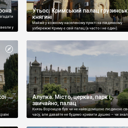
рона
Утьос. Кримський палац грузинськ
княгині
згадати
Майже у кожному населеному пункті на південному
ивезли у
узбережжі Криму є свій палац (а часто і не один).
ої
Алупка. Місто, церква, парк і,
звичайно, палац
Князь Воронцов був чи не найвідомішою людиною св
раїні
часу, але давайте не будемо кривити душею – чи знал
це прізвище до відвідин Алупки? Мабуть все таки ні.