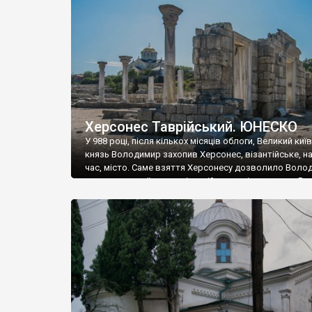
музею «Новгородський музей-заповідник» сотні арт
візантійської доби. Раритети викрадені з фондів об’
культурної спадщини ЮНЕСКО «Херсонеса Таврійсько
Офіційно – на виставку «Золото Візантії», але експер
влада в Україні вважають це лише […]
Херсонес Таврійський. ЮНЕСКО
У 988 році, після кількох місяців облоги, Великий киї
князь Володимир захопив Херсонес, візантійське, на
час, місто. Саме взяття Херсонесу дозволило Воло
диктувати свої умови візантійському імператору Вас
та одружитися з його дочкою Ганною. Цього ж року,
Херсонесі Володимир-язичник, став Василем-
християнином. А потім було Хрещення Русі. На честь
Херсонесу Таврійського названо місто […]