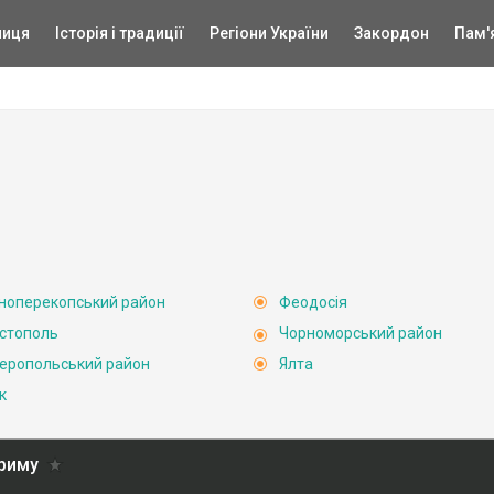
ниця
Історія і традиції
Регіони України
Закордон
Пам'
ноперекопський район
Феодосія
стополь
Чорноморський район
еропольський район
Ялта
к