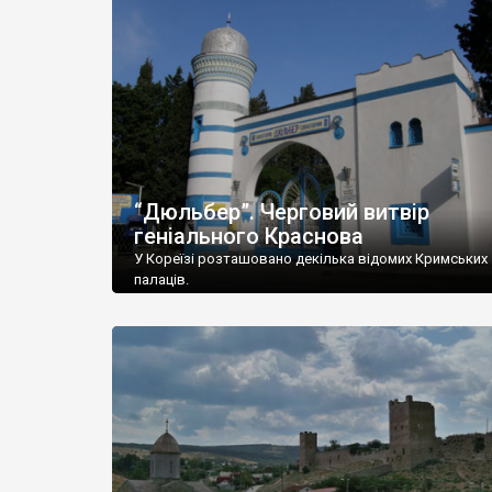
“Дюльбер”. Черговий витвір
геніального Краснова
У Кореїзі розташовано декілька відомих Кримських
палаців.