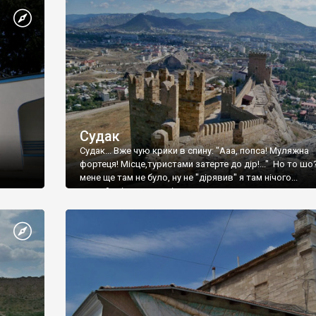
Судак
Судак... Вже чую крики в спину: "Ааа, попса! Муляжна
фортеця! Місце,туристами затерте до дір!..." Но то шо
мене ще там не було, ну не "дірявив" я там нічого...
принаймні до цього літа.