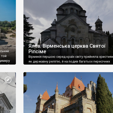
ефактів
називаються «повстяками» (postaki)…” “Вино. Крим
єкту
виробляє відмінне вино і його вдосталь: воно все ду
го».
легке біле і дуже […]
ти та
Ялта. Вірменська церква Святої
Ріпсіме
вський
 той
Вірменія першою серед країн світу прийняла христия
димиру
як державну релігію, й на подив багатьох пересічних
илю ІІ,
українців, які усіх кавказців вважають мусульманами,
 в
вірмени є відданими вірянами Христа