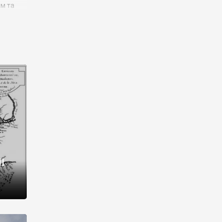
им та
ора і
є
го типу,
ей-
рний
ста:
 райони
від 2
I
і,
рукти,
 котрі