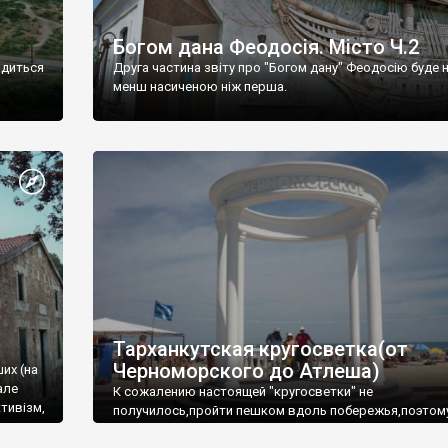
Богом дана Феодосія. Місто Ч.2
одиться
Друга частина звіту про "Богом дану" Феодосію буде 
менш насиченою ніж перша.
Тарханкутская кругосветка(от
Черноморского до Атлеша)
ших (на
але
К сожалению настоящей "кругосветки" не
тивізм,
получилось,пройти пешком вдоль побережья,поэтом
совершали радиальные вылазки из Оленевки.