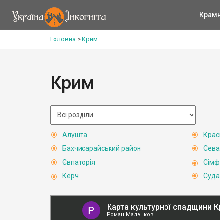
Крам
Головна
>
Крим
Крим
Алушта
Крас
Бахчисарайський район
Сева
Євпаторія
Сімф
Керч
Суда