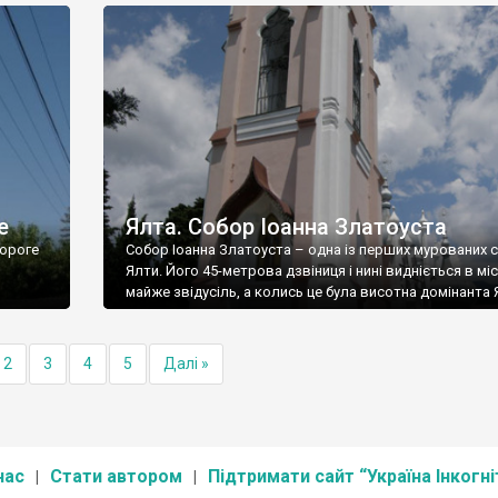
е
Ялта. Собор Іоанна Златоуста
ороге
Собор Іоанна Златоуста – одна із перших мурованих 
Ялти. Його 45-метрова дзвіниця і нині видніється в міс
майже звідусіль, а колись це була висотна домінанта 
2
3
4
5
Далі »
нас
Стати автором
Підтримати сайт “Україна Інкогні