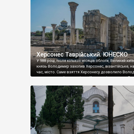
музею «Новгородський музей-заповідник» сотні арт
візантійської доби. Раритети викрадені з фондів об’
культурної спадщини ЮНЕСКО «Херсонеса Таврійсько
Офіційно – на виставку «Золото Візантії», але експер
влада в Україні вважають це лише […]
Херсонес Таврійський. ЮНЕСКО
У 988 році, після кількох місяців облоги, Великий киї
князь Володимир захопив Херсонес, візантійське, на
час, місто. Саме взяття Херсонесу дозволило Воло
диктувати свої умови візантійському імператору Вас
та одружитися з його дочкою Ганною. Цього ж року,
Херсонесі Володимир-язичник, став Василем-
християнином. А потім було Хрещення Русі. На честь
Херсонесу Таврійського названо місто […]