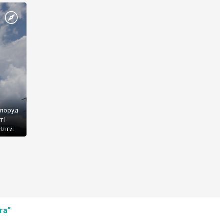
споруд
ті
Ялти.
та”