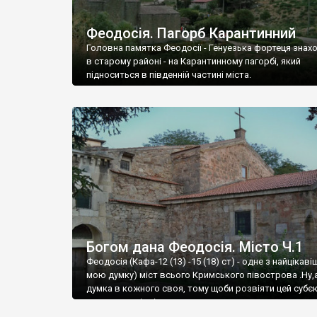
Феодосія. Пагорб Карантинний
Головна памятка Феодосії - Генуезька фортеця знах
в старому районі - на Карантинному пагорбі, який
підноситься в південній частині міста.
Богом дана Феодосія. Місто Ч.1
Феодосія (Кафа-12 (13) -15 (18) ст) - одне з найцікаві
мою думку) міст всього Кримського півострова .Ну,
думка в кожного своя, тому щоби розвіяти цей субєк
запрошую відвідати це