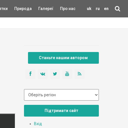
ятки
Природа
Галереї
Про нас
uk
ru
en
Станьте нашим автором
Підтримати сайт
Вхід