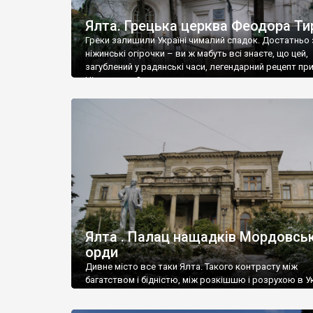
Ялта. Грецька церква Феодора Ти
Греки залишили Україні чималий спадок. Достатньо 
ніжинські огірочки – ви ж мабуть всі знаєте, що цей,
загублений у радянські часи, легендарний рецепт пр
Ніжин греки?
Ялта . Палац нащадків Мордовськ
орди
Дивне місто все таки Ялта. Такого контрасту між
багатством і бідністю, між розкішшю і розрухою в Ук
більше не знайдеш.