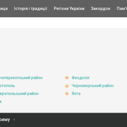
ниця
Історія і традиції
Регіони України
Закордон
Пам'
ноперекопський район
Феодосія
стополь
Чорноморський район
еропольський район
Ялта
к