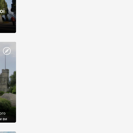
ої
ого
и ви