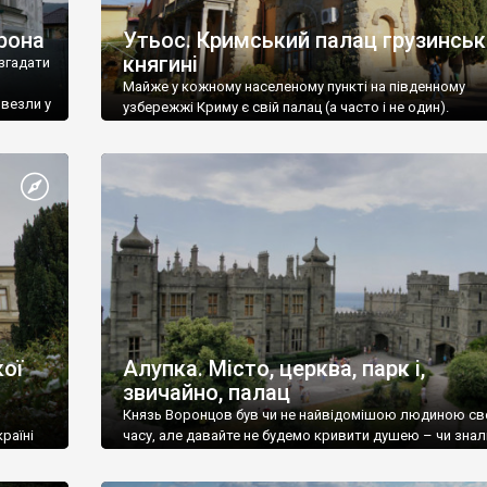
рона
Утьос. Кримський палац грузинськ
княгині
згадати
Майже у кожному населеному пункті на південному
ивезли у
узбережжі Криму є свій палац (а часто і не один).
ої
Алупка. Місто, церква, парк і,
звичайно, палац
Князь Воронцов був чи не найвідомішою людиною св
раїні
часу, але давайте не будемо кривити душею – чи знал
це прізвище до відвідин Алупки? Мабуть все таки ні.