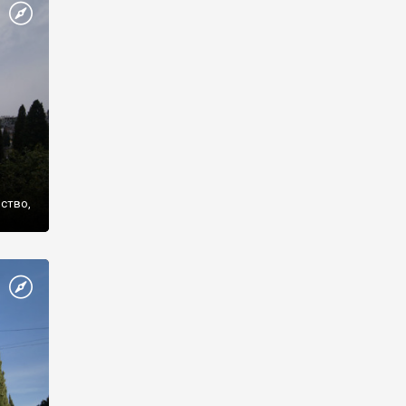
же
нство,