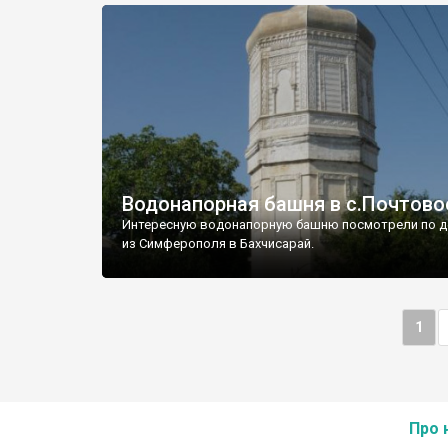
Водонапорная башня в с.Почтово
Интересную водонапорную башню посмотрели по д
из Симферополя в Бахчисарай.
1
Про 